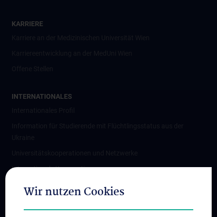
KARRIERE
Karriere an der Medizinischen Universität Wien
Karriereentwicklung an der MedUni Wien
Offene Stellen
INTERNATIONALES
Internationales Profil
Information für Studierende mit Flüchtlingsstatus aus der
Ukraine
Universitätskooperationen und Netzwerke
Internationale Kooperationen
Adjunct Professorships
Wir nutzen Cookies
Student & Staff Exchange
Das KPJ der MedUni Wien