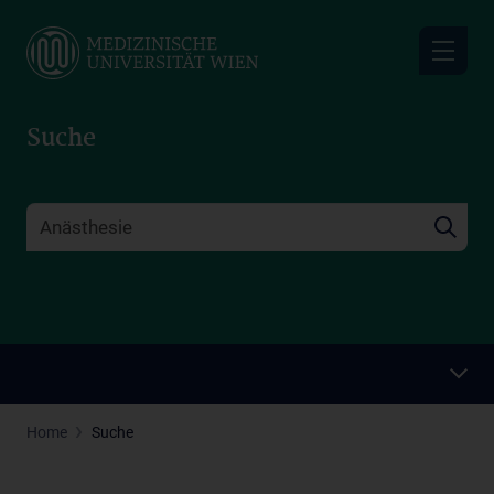
Skip
to
main
content
Suche
Home
Suche