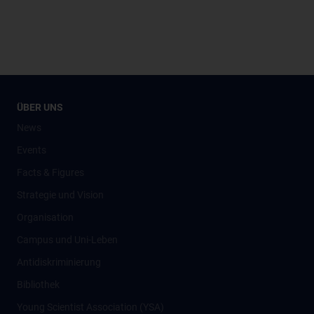
ÜBER UNS
News
Events
Facts & Figures
Strategie und Vision
Organisation
Campus und Uni-Leben
Antidiskriminierung
Bibliothek
Young Scientist Association (YSA)