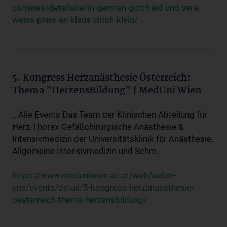
us/news/detailsite/in-german-gottfried-und-vera-
weiss-preis-an-klaus-ulrich-klein/
5. Kongress Herzanästhesie Österreich:
Thema "HerzensBildung" | MedUni Wien
...Alle Events Das Team der Klinischen Abteilung für
Herz-Thorax-Gefäßchirurgische Anästhesie &
Intensivmedizin der Universitätsklinik für Anästhesie,
Allgemeine Intensivmedizin und Schm...
https://www.meduniwien.ac.at/web/ueber-
uns/events/detail/5-kongress-herzanaesthesie-
oesterreich-thema-herzensbildung/