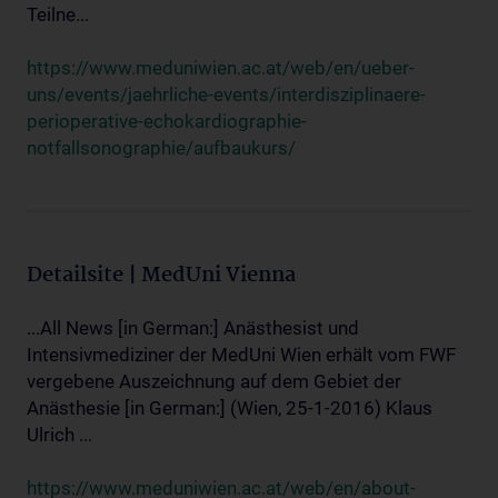
Teilne...
https://www.meduniwien.ac.at/web/en/ueber-
uns/events/jaehrliche-events/interdisziplinaere-
perioperative-echokardiographie-
notfallsonographie/aufbaukurs/
Detailsite | MedUni Vienna
...All News [in German:] Anästhesist und
Intensivmediziner der MedUni Wien erhält vom FWF
vergebene Auszeichnung auf dem Gebiet der
Anästhesie [in German:] (Wien, 25-1-2016) Klaus
Ulrich ...
https://www.meduniwien.ac.at/web/en/about-