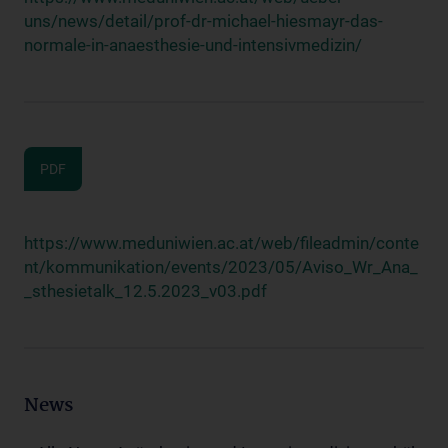
uns/news/detail/prof-dr-michael-hiesmayr-das-
normale-in-anaesthesie-und-intensivmedizin/
PDF
https://www.meduniwien.ac.at/web/fileadmin/conte
nt/kommunikation/events/2023/05/Aviso_Wr_Ana_
_sthesietalk_12.5.2023_v03.pdf
News