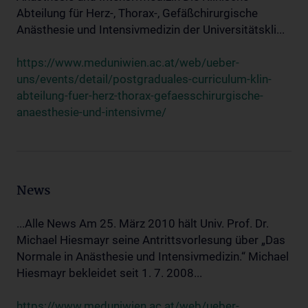
Abteilung für Herz-, Thorax-, Gefäßchirurgische
Anästhesie und Intensivmedizin der Universitätskli...
https://www.meduniwien.ac.at/web/ueber-
uns/events/detail/postgraduales-curriculum-klin-
abteilung-fuer-herz-thorax-gefaesschirurgische-
anaesthesie-und-intensivme/
News
...Alle News Am 25. März 2010 hält Univ. Prof. Dr.
Michael Hiesmayr seine Antrittsvorlesung über „Das
Normale in Anästhesie und Intensivmedizin.“ Michael
Hiesmayr bekleidet seit 1. 7. 2008...
https://www.meduniwien.ac.at/web/ueber-