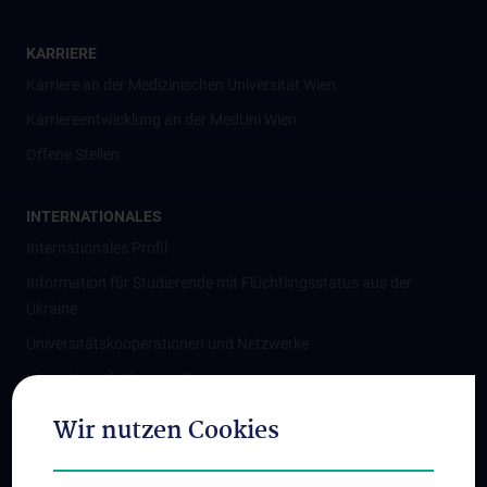
KARRIERE
Karriere an der Medizinischen Universität Wien
Karriereentwicklung an der MedUni Wien
Offene Stellen
INTERNATIONALES
Internationales Profil
Information für Studierende mit Flüchtlingsstatus aus der
Ukraine
Universitätskooperationen und Netzwerke
Internationale Kooperationen
Adjunct Professorships
Wir nutzen Cookies
Student & Staff Exchange
Das KPJ der MedUni Wien