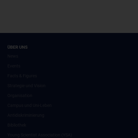
ÜBER UNS
News
Events
Facts & Figures
Strategie und Vision
Organisation
Campus und Uni-Leben
Antidiskriminierung
Bibliothek
Young Scientist Association (YSA)