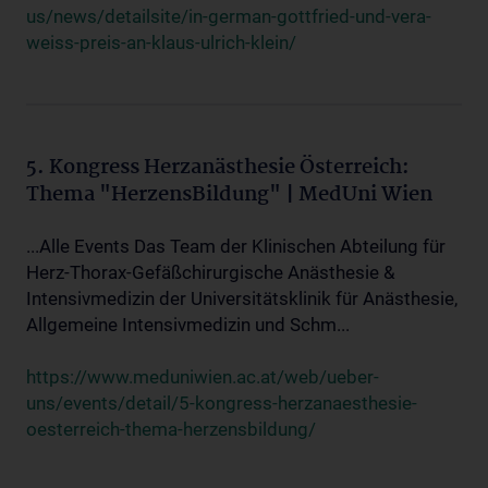
us/news/detailsite/in-german-gottfried-und-vera-
weiss-preis-an-klaus-ulrich-klein/
5. Kongress Herzanästhesie Österreich:
Thema "HerzensBildung" | MedUni Wien
...Alle Events Das Team der Klinischen Abteilung für
Herz-Thorax-Gefäßchirurgische Anästhesie &
Intensivmedizin der Universitätsklinik für Anästhesie,
Allgemeine Intensivmedizin und Schm...
https://www.meduniwien.ac.at/web/ueber-
uns/events/detail/5-kongress-herzanaesthesie-
oesterreich-thema-herzensbildung/