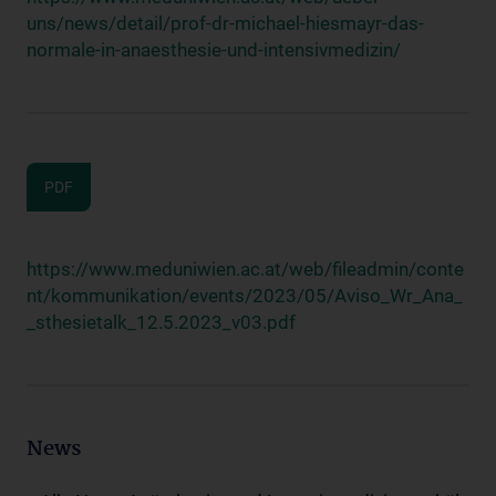
uns/news/detail/prof-dr-michael-hiesmayr-das-
normale-in-anaesthesie-und-intensivmedizin/
PDF
https://www.meduniwien.ac.at/web/fileadmin/conte
nt/kommunikation/events/2023/05/Aviso_Wr_Ana_
_sthesietalk_12.5.2023_v03.pdf
News