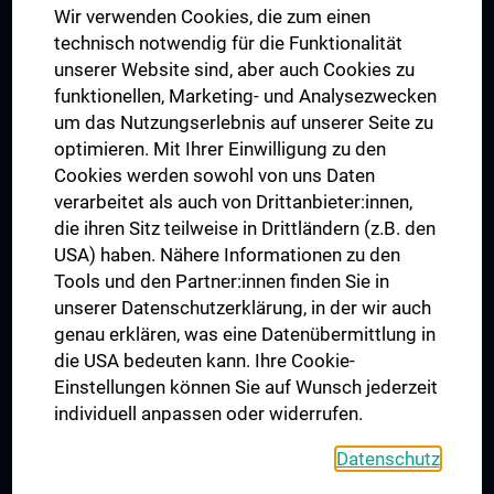
Wir verwenden Cookies, die zum einen
Graduiertentraining
technisch notwendig für die Funktionalität
Dual Career
unserer Website sind, aber auch Cookies zu
funktionellen, Marketing- und Analysezwecken
Trusted Reseach - Research Security - Foreign Interference
um das Nutzungserlebnis auf unserer Seite zu
UNESCO Lehrstuhl für Bioethik
optimieren. Mit Ihrer Einwilligung zu den
MUVI
Cookies werden sowohl von uns Daten
verarbeitet als auch von Drittanbieter:innen,
die ihren Sitz teilweise in Drittländern (z.B. den
USA) haben. Nähere Informationen zu den
Folgen Sie uns auf
Tools und den Partner:innen finden Sie in
unserer Datenschutzerklärung, in der wir auch
genau erklären, was eine Datenübermittlung in
die USA bedeuten kann. Ihre Cookie-
Einstellungen können Sie auf Wunsch jederzeit
individuell anpassen oder widerrufen.
PRESSE
JOBS
Datenschutz
MEDUNI SHOP