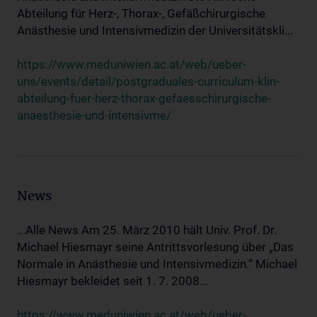
Abteilung für Herz-, Thorax-, Gefäßchirurgische
Anästhesie und Intensivmedizin der Universitätskli...
https://www.meduniwien.ac.at/web/ueber-
uns/events/detail/postgraduales-curriculum-klin-
abteilung-fuer-herz-thorax-gefaesschirurgische-
anaesthesie-und-intensivme/
News
...Alle News Am 25. März 2010 hält Univ. Prof. Dr.
Michael Hiesmayr seine Antrittsvorlesung über „Das
Normale in Anästhesie und Intensivmedizin.“ Michael
Hiesmayr bekleidet seit 1. 7. 2008...
https://www.meduniwien.ac.at/web/ueber-