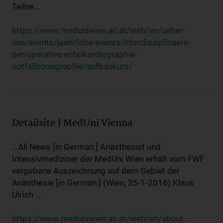
Teilne...
https://www.meduniwien.ac.at/web/en/ueber-
uns/events/jaehrliche-events/interdisziplinaere-
perioperative-echokardiographie-
notfallsonographie/aufbaukurs/
Detailsite | MedUni Vienna
...All News [in German:] Anästhesist und
Intensivmediziner der MedUni Wien erhält vom FWF
vergebene Auszeichnung auf dem Gebiet der
Anästhesie [in German:] (Wien, 25-1-2016) Klaus
Ulrich ...
https://www.meduniwien.ac.at/web/en/about-