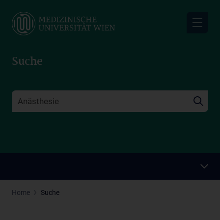
Skip
to
main
content
Suche
Home
Suche