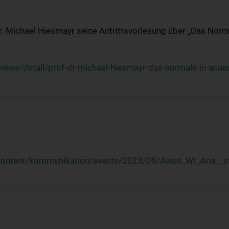
Dr. Michael Hiesmayr seine Antrittsvorlesung über „Das Norm
ews/detail/prof-dr-michael-hiesmayr-das-normale-in-anaes
/content/kommunikation/events/2023/05/Aviso_Wr_Ana__st