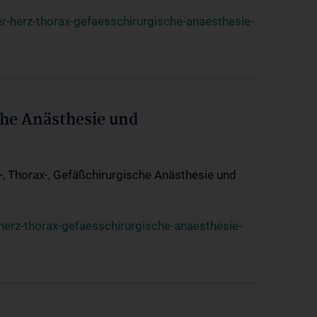
r-herz-thorax-gefaesschirurgische-anaesthesie-
che Anästhesie und
z-, Thorax-, Gefäßchirurgische Anästhesie und
herz-thorax-gefaesschirurgische-anaesthesie-