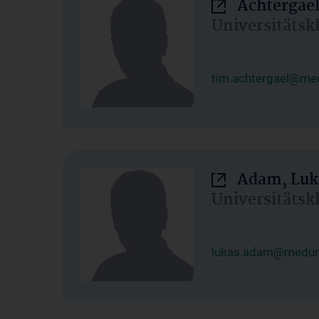
Achtergael
Universitätsk
tim.achtergael@med
Adam, Luk
Universitätsk
lukas.adam@meduni