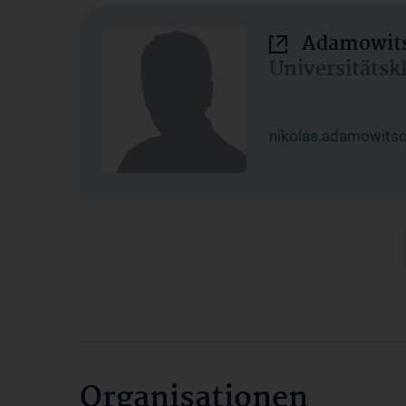
Adamowits
Universitätsk
nikolas.adamowits
Organisationen