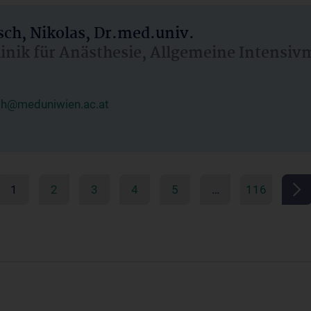
ch, Nikolas, Dr.med.univ.
linik für Anästhesie, Allgemeine Intensi
ch@meduniwien.ac.at
1
2
3
4
5
…
116