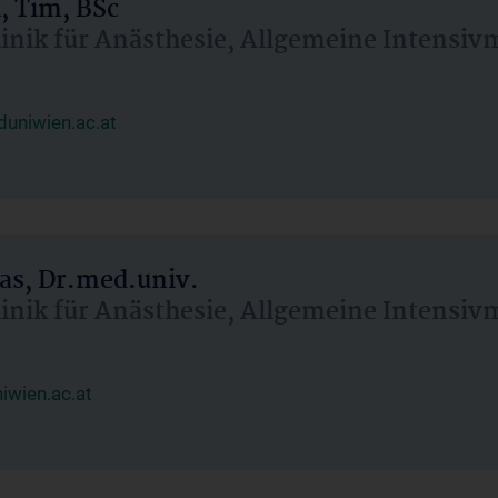
, Tim, BSc
linik für Anästhesie, Allgemeine Intensi
uniwien.ac.at
as, Dr.med.univ.
linik für Anästhesie, Allgemeine Intensi
wien.ac.at