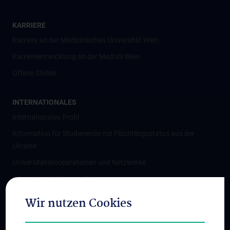
KARRIERE
Karriere an der Medizinischen Universität Wien
Karriereentwicklung an der MedUni Wien
Offene Stellen
INTERNATIONALES
Internationales Profil
Information für Studierende mit Flüchtlingsstatus aus der
Ukraine
Universitätskooperationen und Netzwerke
Internationale Kooperationen
Adjunct Professorships
Wir nutzen Cookies
Student & Staff Exchange
Das KPJ der MedUni Wien