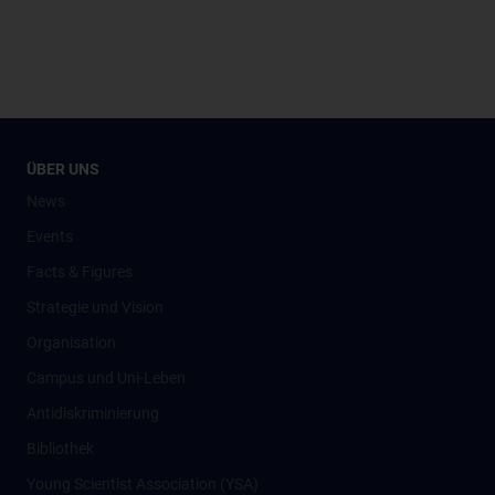
ÜBER UNS
News
Events
Facts & Figures
Strategie und Vision
Organisation
Campus und Uni-Leben
Antidiskriminierung
Bibliothek
Young Scientist Association (YSA)