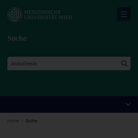
Skip
to
main
content
Suche
Home
Suche