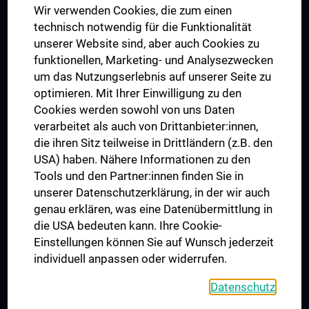
Wir verwenden Cookies, die zum einen
Graduiertentraining
technisch notwendig für die Funktionalität
Dual Career
unserer Website sind, aber auch Cookies zu
funktionellen, Marketing- und Analysezwecken
Trusted Reseach - Research Security - Foreign Interference
um das Nutzungserlebnis auf unserer Seite zu
UNESCO Lehrstuhl für Bioethik
optimieren. Mit Ihrer Einwilligung zu den
MUVI
Cookies werden sowohl von uns Daten
verarbeitet als auch von Drittanbieter:innen,
die ihren Sitz teilweise in Drittländern (z.B. den
USA) haben. Nähere Informationen zu den
Folgen Sie uns auf
Tools und den Partner:innen finden Sie in
unserer Datenschutzerklärung, in der wir auch
genau erklären, was eine Datenübermittlung in
die USA bedeuten kann. Ihre Cookie-
Einstellungen können Sie auf Wunsch jederzeit
individuell anpassen oder widerrufen.
PRESSE
JOBS
Datenschutz
MEDUNI SHOP