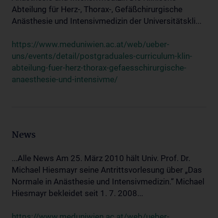
Abteilung für Herz-, Thorax-, Gefäßchirurgische
Anästhesie und Intensivmedizin der Universitätskli...
https://www.meduniwien.ac.at/web/ueber-
uns/events/detail/postgraduales-curriculum-klin-
abteilung-fuer-herz-thorax-gefaesschirurgische-
anaesthesie-und-intensivme/
News
...Alle News Am 25. März 2010 hält Univ. Prof. Dr.
Michael Hiesmayr seine Antrittsvorlesung über „Das
Normale in Anästhesie und Intensivmedizin.“ Michael
Hiesmayr bekleidet seit 1. 7. 2008...
https://www.meduniwien.ac.at/web/ueber-