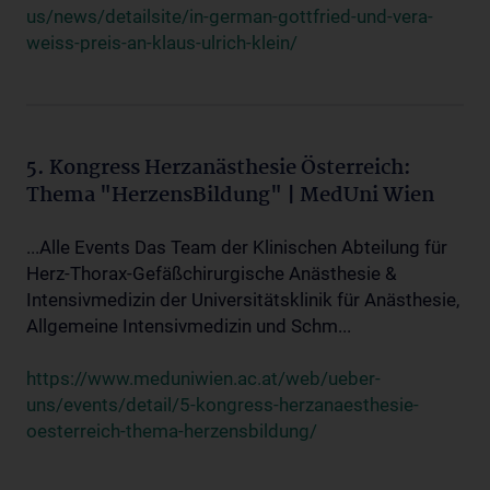
us/news/detailsite/in-german-gottfried-und-vera-
weiss-preis-an-klaus-ulrich-klein/
5. Kongress Herzanästhesie Österreich:
Thema "HerzensBildung" | MedUni Wien
...Alle Events Das Team der Klinischen Abteilung für
Herz-Thorax-Gefäßchirurgische Anästhesie &
Intensivmedizin der Universitätsklinik für Anästhesie,
Allgemeine Intensivmedizin und Schm...
https://www.meduniwien.ac.at/web/ueber-
uns/events/detail/5-kongress-herzanaesthesie-
oesterreich-thema-herzensbildung/