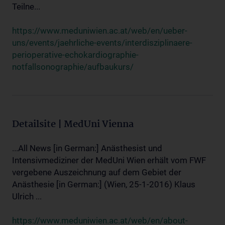
Teilne...
https://www.meduniwien.ac.at/web/en/ueber-
uns/events/jaehrliche-events/interdisziplinaere-
perioperative-echokardiographie-
notfallsonographie/aufbaukurs/
Detailsite | MedUni Vienna
...All News [in German:] Anästhesist und
Intensivmediziner der MedUni Wien erhält vom FWF
vergebene Auszeichnung auf dem Gebiet der
Anästhesie [in German:] (Wien, 25-1-2016) Klaus
Ulrich ...
https://www.meduniwien.ac.at/web/en/about-