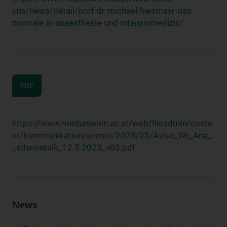
uns/news/detail/prof-dr-michael-hiesmayr-das-
normale-in-anaesthesie-und-intensivmedizin/
PDF
https://www.meduniwien.ac.at/web/fileadmin/conte
nt/kommunikation/events/2023/05/Aviso_Wr_Ana_
_sthesietalk_12.5.2023_v03.pdf
News