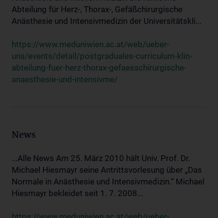
Abteilung für Herz-, Thorax-, Gefäßchirurgische
Anästhesie und Intensivmedizin der Universitätskli...
https://www.meduniwien.ac.at/web/ueber-
uns/events/detail/postgraduales-curriculum-klin-
abteilung-fuer-herz-thorax-gefaesschirurgische-
anaesthesie-und-intensivme/
News
...Alle News Am 25. März 2010 hält Univ. Prof. Dr.
Michael Hiesmayr seine Antrittsvorlesung über „Das
Normale in Anästhesie und Intensivmedizin.“ Michael
Hiesmayr bekleidet seit 1. 7. 2008...
https://www.meduniwien.ac.at/web/ueber-