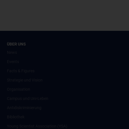
ÜBER UNS
News
Events
Facts & Figures
Strategie und Vision
Organisation
Campus und Uni-Leben
Antidiskriminierung
Bibliothek
Young Scientist Association (YSA)