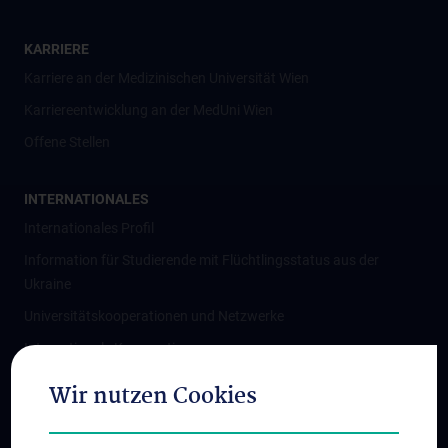
KARRIERE
Karriere an der Medizinischen Universität Wien
Karriereentwicklung an der MedUni Wien
Offene Stellen
INTERNATIONALES
Internationales Profil
Information für Studierende mit Flüchtlingsstatus aus der
Ukraine
Universitätskooperationen und Netzwerke
Internationale Kooperationen
Adjunct Professorships
Wir nutzen Cookies
Student & Staff Exchange
Das KPJ der MedUni Wien