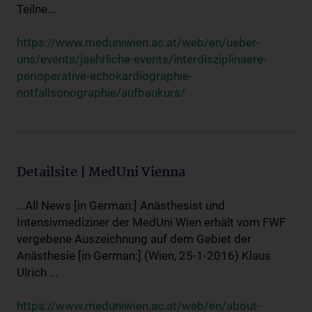
Teilne...
https://www.meduniwien.ac.at/web/en/ueber-
uns/events/jaehrliche-events/interdisziplinaere-
perioperative-echokardiographie-
notfallsonographie/aufbaukurs/
Detailsite | MedUni Vienna
...All News [in German:] Anästhesist und
Intensivmediziner der MedUni Wien erhält vom FWF
vergebene Auszeichnung auf dem Gebiet der
Anästhesie [in German:] (Wien, 25-1-2016) Klaus
Ulrich ...
https://www.meduniwien.ac.at/web/en/about-