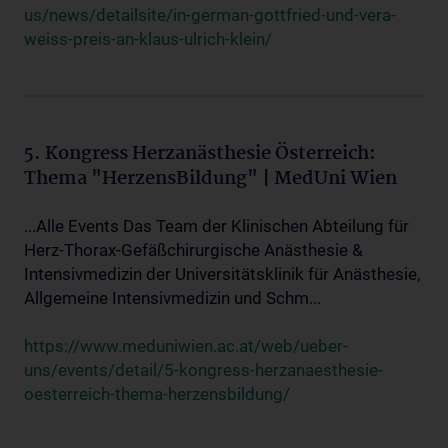
us/news/detailsite/in-german-gottfried-und-vera-
weiss-preis-an-klaus-ulrich-klein/
5. Kongress Herzanästhesie Österreich:
Thema "HerzensBildung" | MedUni Wien
...Alle Events Das Team der Klinischen Abteilung für
Herz-Thorax-Gefäßchirurgische Anästhesie &
Intensivmedizin der Universitätsklinik für Anästhesie,
Allgemeine Intensivmedizin und Schm...
https://www.meduniwien.ac.at/web/ueber-
uns/events/detail/5-kongress-herzanaesthesie-
oesterreich-thema-herzensbildung/