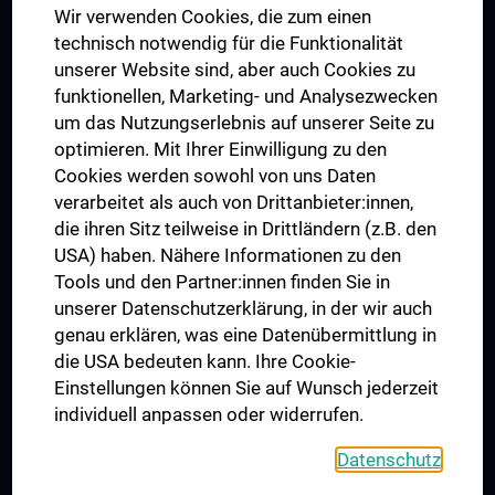
Wir verwenden Cookies, die zum einen
Graduiertentraining
technisch notwendig für die Funktionalität
Dual Career
unserer Website sind, aber auch Cookies zu
funktionellen, Marketing- und Analysezwecken
Trusted Reseach - Research Security - Foreign Interference
um das Nutzungserlebnis auf unserer Seite zu
UNESCO Lehrstuhl für Bioethik
optimieren. Mit Ihrer Einwilligung zu den
MUVI
Cookies werden sowohl von uns Daten
verarbeitet als auch von Drittanbieter:innen,
die ihren Sitz teilweise in Drittländern (z.B. den
USA) haben. Nähere Informationen zu den
Folgen Sie uns auf
Tools und den Partner:innen finden Sie in
unserer Datenschutzerklärung, in der wir auch
genau erklären, was eine Datenübermittlung in
die USA bedeuten kann. Ihre Cookie-
Einstellungen können Sie auf Wunsch jederzeit
individuell anpassen oder widerrufen.
PRESSE
JOBS
Datenschutz
MEDUNI SHOP