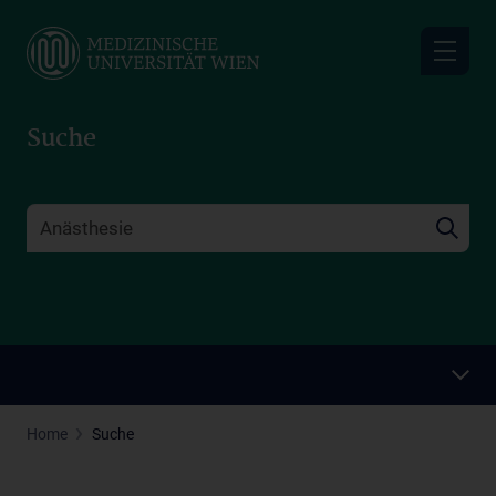
Skip
to
main
content
Suche
Home
Suche