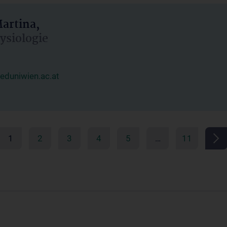
artina,
hysiologie
duniwien.ac.at
1
2
3
4
5
…
11