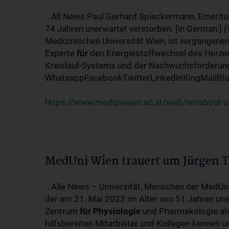
...All News Paul Gerhard Spieckermann, Emeritu
74 Jahren unerwartet verstorben. [in German:] 
Medizinischen Universität Wien, ist vergangenen
Experte
für
den Energiestoffwechsel des Herzen
Kreislauf-Systems und der Nachwuchsförderung w
WhatsappFacebookTwitterLinkedInXingMailBlue
https://www.meduniwien.ac.at/web/en/about-us
MedUni Wien trauert um Jürgen 
...Alle News – Universität, Menschen der MedUn
der am 21. Mai 2023 im Alter von 51 Jahren uner
Zentrum
für
Physiologie
und Pharmakologie als 
hilfsbereiten Mitarbeiter und Kollegen kennen u