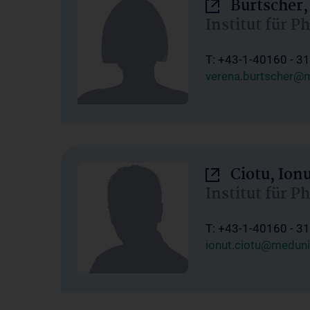
Burtscher,
Institut für P
T: +43-1-40160 - 3
verena.burtscher@m
Ciotu, Ion
Institut für P
T: +43-1-40160 - 3
ionut.ciotu@meduni