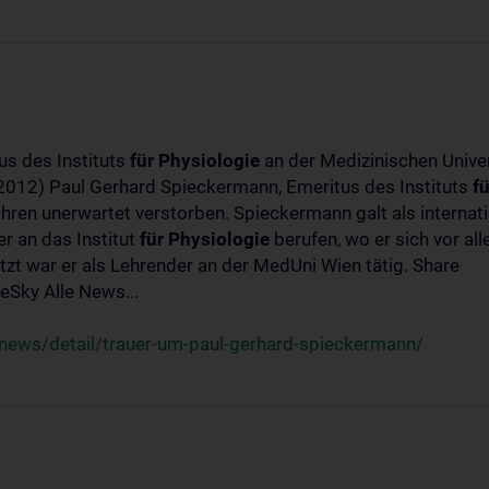
us des Instituts
für
Physiologie
an der Medizinischen Univer
-2012) Paul Gerhard Spieckermann, Emeritus des Instituts
fü
ahren unerwartet verstorben. Spieckermann galt als interna
r an das Institut
für
Physiologie
berufen, wo er sich vor a
t war er als Lehrender an der MedUni Wien tätig. Share
Sky Alle News...
news/detail/trauer-um-paul-gerhard-spieckermann/