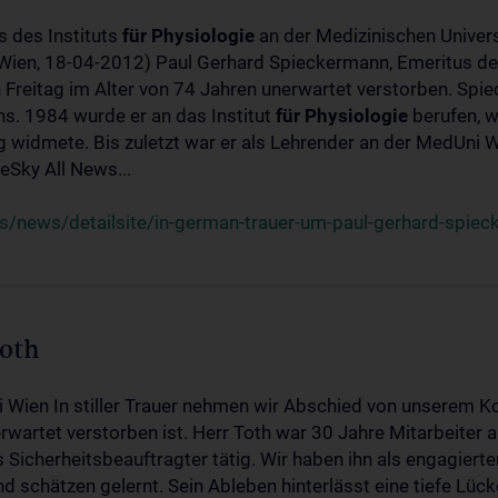
s des Instituts
für
Physiologie
an der Medizinischen Univers
(Wien, 18-04-2012) Paul Gerhard Spieckermann, Emeritus de
 Freitag im Alter von 74 Jahren unerwartet verstorben. Spie
s. 1984 wurde er an das Institut
für
Physiologie
berufen, w
idmete. Bis zuletzt war er als Lehrender an der MedUni Wi
Sky All News...
/news/detailsite/in-german-trauer-um-paul-gerhard-spie
Toth
i Wien In stiller Trauer nehmen wir Abschied von unserem K
wartet verstorben ist. Herr Toth war 30 Jahre Mitarbeiter a
Sicherheitsbeauftragter tätig. Wir haben ihn als engagierte
nd schätzen gelernt. Sein Ableben hinterlässt eine tiefe Lüc