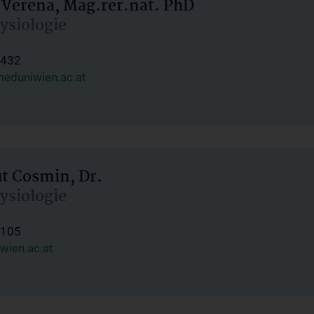
 Verena, Mag.rer.nat. PhD
hysiologie
1432
eduniwien.ac.at
ut Cosmin, Dr.
hysiologie
1105
wien.ac.at