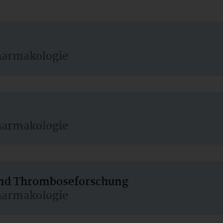
harmakologie
harmakologie
 und Thromboseforschung
harmakologie