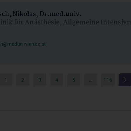
ch, Nikolas, Dr.med.univ.
linik für Anästhesie, Allgemeine Intensi
ch@meduniwien.ac.at
1
2
3
4
5
…
116