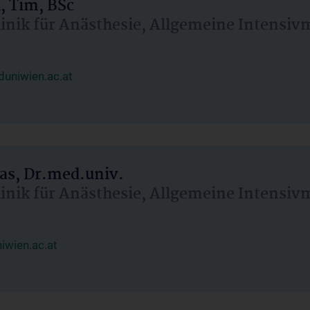
, Tim, BSc
linik für Anästhesie, Allgemeine Intensi
uniwien.ac.at
as, Dr.med.univ.
linik für Anästhesie, Allgemeine Intensi
wien.ac.at