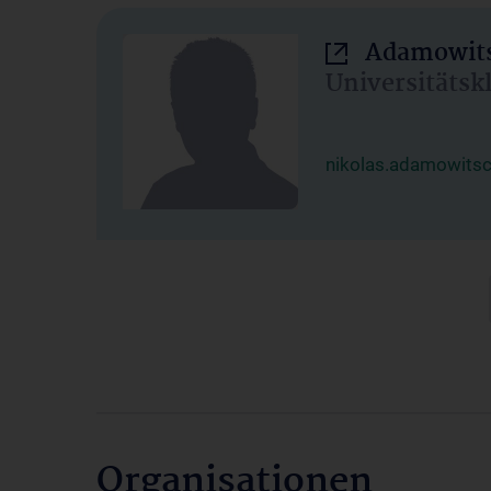
Adamowits
Universitätsk
nikolas.adamowits
Organisationen