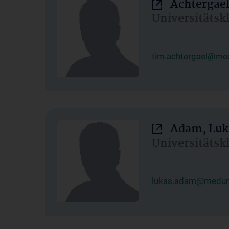
Achtergael
Universitätsk
tim.achtergael@med
Adam, Luk
Universitätsk
lukas.adam@meduni