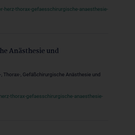
r-herz-thorax-gefaesschirurgische-anaesthesie-
che Anästhesie und
z-, Thorax-, Gefäßchirurgische Anästhesie und
herz-thorax-gefaesschirurgische-anaesthesie-