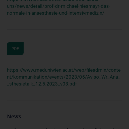
uns/news/detail/prof-dr-michael-hiesmayr-das-
normale-in-anaesthesie-und-intensivmedizin/
PDF
https://www.meduniwien.ac.at/web/fileadmin/conte
nt/kommunikation/events/2023/05/Aviso_Wr_Ana_
_sthesietalk_12.5.2023_v03.pdf
News