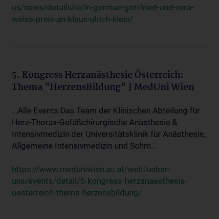
us/news/detailsite/in-german-gottfried-und-vera-
weiss-preis-an-klaus-ulrich-klein/
5. Kongress Herzanästhesie Österreich:
Thema "HerzensBildung" | MedUni Wien
...Alle Events Das Team der Klinischen Abteilung für
Herz-Thorax-Gefäßchirurgische Anästhesie &
Intensivmedizin der Universitätsklinik für Anästhesie,
Allgemeine Intensivmedizin und Schm...
https://www.meduniwien.ac.at/web/ueber-
uns/events/detail/5-kongress-herzanaesthesie-
oesterreich-thema-herzensbildung/