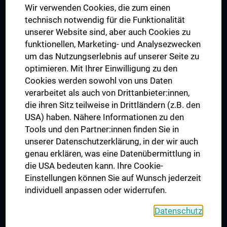
Wir verwenden Cookies, die zum einen
Graduiertentraining
technisch notwendig für die Funktionalität
Dual Career
unserer Website sind, aber auch Cookies zu
funktionellen, Marketing- und Analysezwecken
Trusted Reseach - Research Security - Foreign Interference
um das Nutzungserlebnis auf unserer Seite zu
UNESCO Lehrstuhl für Bioethik
optimieren. Mit Ihrer Einwilligung zu den
MUVI
Cookies werden sowohl von uns Daten
verarbeitet als auch von Drittanbieter:innen,
die ihren Sitz teilweise in Drittländern (z.B. den
USA) haben. Nähere Informationen zu den
Folgen Sie uns auf
Tools und den Partner:innen finden Sie in
unserer Datenschutzerklärung, in der wir auch
genau erklären, was eine Datenübermittlung in
die USA bedeuten kann. Ihre Cookie-
Einstellungen können Sie auf Wunsch jederzeit
individuell anpassen oder widerrufen.
PRESSE
JOBS
Datenschutz
MEDUNI SHOP