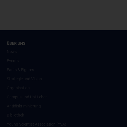
ÜBER UNS
News
Events
Facts & Figures
Strategie und Vision
Organisation
Campus und Uni-Leben
Antidiskriminierung
Bibliothek
Young Scientist Association (YSA)