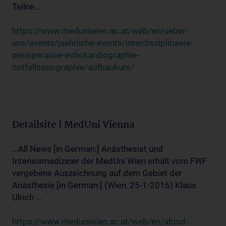
Teilne...
https://www.meduniwien.ac.at/web/en/ueber-
uns/events/jaehrliche-events/interdisziplinaere-
perioperative-echokardiographie-
notfallsonographie/aufbaukurs/
Detailsite | MedUni Vienna
...All News [in German:] Anästhesist und
Intensivmediziner der MedUni Wien erhält vom FWF
vergebene Auszeichnung auf dem Gebiet der
Anästhesie [in German:] (Wien, 25-1-2016) Klaus
Ulrich ...
https://www.meduniwien.ac.at/web/en/about-