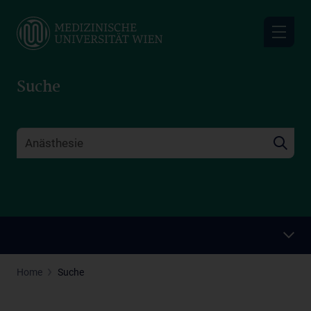
Skip
to
main
content
Suche
Home
Suche