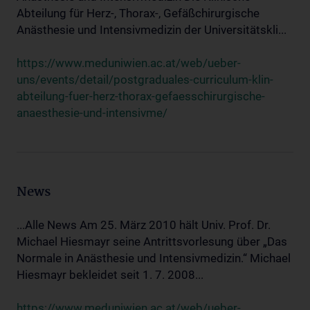
Abteilung für Herz-, Thorax-, Gefäßchirurgische
Anästhesie und Intensivmedizin der Universitätskli...
https://www.meduniwien.ac.at/web/ueber-
uns/events/detail/postgraduales-curriculum-klin-
abteilung-fuer-herz-thorax-gefaesschirurgische-
anaesthesie-und-intensivme/
News
...Alle News Am 25. März 2010 hält Univ. Prof. Dr.
Michael Hiesmayr seine Antrittsvorlesung über „Das
Normale in Anästhesie und Intensivmedizin.“ Michael
Hiesmayr bekleidet seit 1. 7. 2008...
https://www.meduniwien.ac.at/web/ueber-