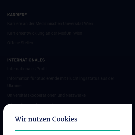
KARRIERE
Karriere an der Medizinischen Universität Wien
Karriereentwicklung an der MedUni Wien
Offene Stellen
INTERNATIONALES
Internationales Profil
Information für Studierende mit Flüchtlingsstatus aus der
Ukraine
Universitätskooperationen und Netzwerke
Internationale Kooperationen
Adjunct Professorships
Wir nutzen Cookies
Student & Staff Exchange
Das KPJ der MedUni Wien