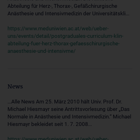
Abteilung für Herz-, Thorax-, Gefäßchirurgische
Anästhesie und Intensivmedizin der Universitätskli...
https://www.meduniwien.ac.at/web/ueber-
uns/events/detail/postgraduales-curriculum-klin-
abteilung-fuer-herz-thorax-gefaesschirurgische-
anaesthesie-und-intensivme/
News
...Alle News Am 25. März 2010 hält Univ. Prof. Dr.
Michael Hiesmayr seine Antrittsvorlesung über „Das
Normale in Anästhesie und Intensivmedizin.“ Michael
Hiesmayr bekleidet seit 1. 7. 2008...
https://www.meduniwien.ac.at/web/ueber-