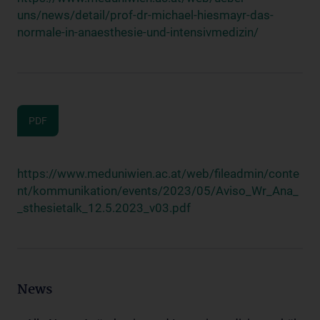
uns/news/detail/prof-dr-michael-hiesmayr-das-
normale-in-anaesthesie-und-intensivmedizin/
PDF
https://www.meduniwien.ac.at/web/fileadmin/conte
nt/kommunikation/events/2023/05/Aviso_Wr_Ana_
_sthesietalk_12.5.2023_v03.pdf
News