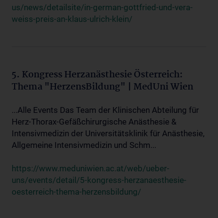
us/news/detailsite/in-german-gottfried-und-vera-
weiss-preis-an-klaus-ulrich-klein/
5. Kongress Herzanästhesie Österreich:
Thema "HerzensBildung" | MedUni Wien
...Alle Events Das Team der Klinischen Abteilung für
Herz-Thorax-Gefäßchirurgische Anästhesie &
Intensivmedizin der Universitätsklinik für Anästhesie,
Allgemeine Intensivmedizin und Schm...
https://www.meduniwien.ac.at/web/ueber-
uns/events/detail/5-kongress-herzanaesthesie-
oesterreich-thema-herzensbildung/