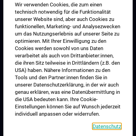
Wir verwenden Cookies, die zum einen
Graduiertentraining
technisch notwendig für die Funktionalität
Dual Career
unserer Website sind, aber auch Cookies zu
funktionellen, Marketing- und Analysezwecken
Trusted Reseach - Research Security - Foreign Interference
um das Nutzungserlebnis auf unserer Seite zu
UNESCO Lehrstuhl für Bioethik
optimieren. Mit Ihrer Einwilligung zu den
MUVI
Cookies werden sowohl von uns Daten
verarbeitet als auch von Drittanbieter:innen,
die ihren Sitz teilweise in Drittländern (z.B. den
USA) haben. Nähere Informationen zu den
Folgen Sie uns auf
Tools und den Partner:innen finden Sie in
unserer Datenschutzerklärung, in der wir auch
genau erklären, was eine Datenübermittlung in
die USA bedeuten kann. Ihre Cookie-
Einstellungen können Sie auf Wunsch jederzeit
individuell anpassen oder widerrufen.
PRESSE
JOBS
Datenschutz
MEDUNI SHOP