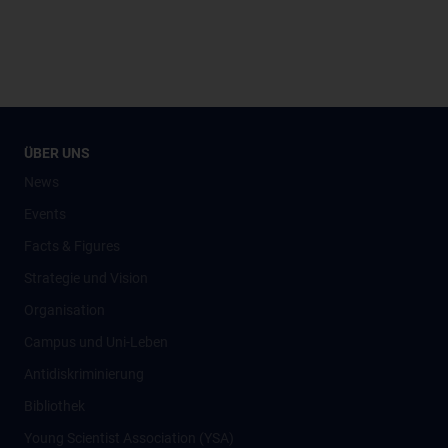
ÜBER UNS
News
Events
Facts & Figures
Strategie und Vision
Organisation
Campus und Uni-Leben
Antidiskriminierung
Bibliothek
Young Scientist Association (YSA)