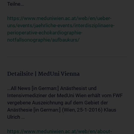
Teilne...
https://www.meduniwien.ac.at/web/en/ueber-
uns/events/jaehrliche-events/interdisziplinaere-
perioperative-echokardiographie-
notfallsonographie/aufbaukurs/
Detailsite | MedUni Vienna
...All News [in German:] Anästhesist und
Intensivmediziner der MedUni Wien erhält vom FWF
vergebene Auszeichnung auf dem Gebiet der
Anästhesie [in German:] (Wien, 25-1-2016) Klaus
Ulrich ...
https://www.meduniwien.ac.at/web/en/about-