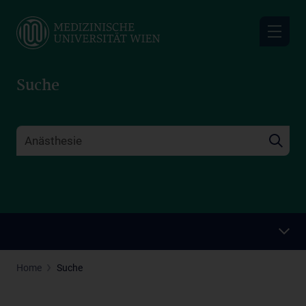
Skip
to
main
content
Suche
Home
Suche