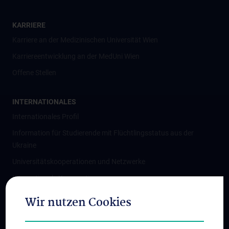
KARRIERE
Karriere an der Medizinischen Universität Wien
Karriereentwicklung an der MedUni Wien
Offene Stellen
INTERNATIONALES
Internationales Profil
Information für Studierende mit Flüchtlingsstatus aus der
Ukraine
Universitätskooperationen und Netzwerke
Internationale Kooperationen
Adjunct Professorships
Wir nutzen Cookies
Student & Staff Exchange
Das KPJ der MedUni Wien