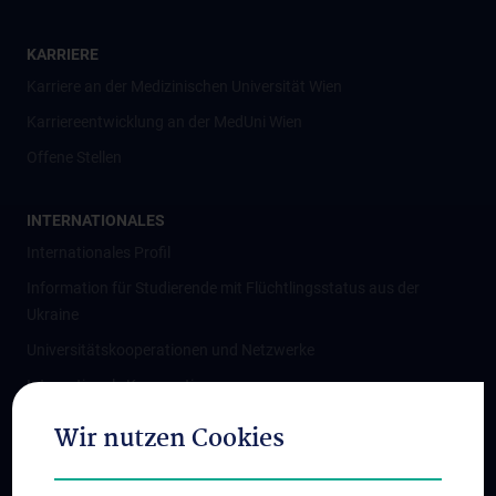
KARRIERE
Karriere an der Medizinischen Universität Wien
Karriereentwicklung an der MedUni Wien
Offene Stellen
INTERNATIONALES
Internationales Profil
Information für Studierende mit Flüchtlingsstatus aus der
Ukraine
Universitätskooperationen und Netzwerke
Internationale Kooperationen
Adjunct Professorships
Wir nutzen Cookies
Student & Staff Exchange
Das KPJ der MedUni Wien