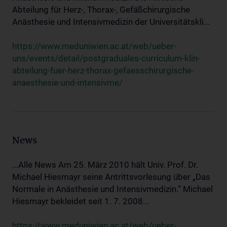
Abteilung für Herz-, Thorax-, Gefäßchirurgische
Anästhesie und Intensivmedizin der Universitätskli...
https://www.meduniwien.ac.at/web/ueber-
uns/events/detail/postgraduales-curriculum-klin-
abteilung-fuer-herz-thorax-gefaesschirurgische-
anaesthesie-und-intensivme/
News
...Alle News Am 25. März 2010 hält Univ. Prof. Dr.
Michael Hiesmayr seine Antrittsvorlesung über „Das
Normale in Anästhesie und Intensivmedizin.“ Michael
Hiesmayr bekleidet seit 1. 7. 2008...
https://www.meduniwien.ac.at/web/ueber-