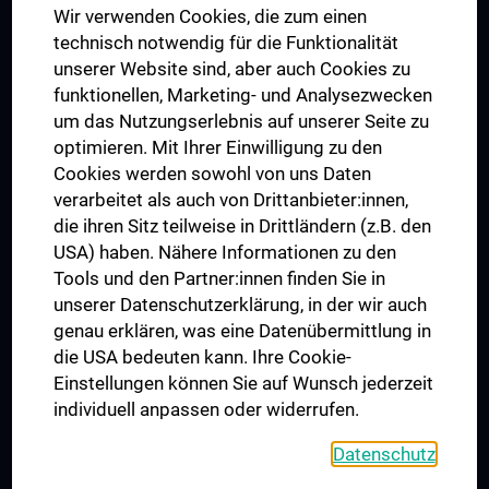
Wir verwenden Cookies, die zum einen
Graduiertentraining
technisch notwendig für die Funktionalität
Dual Career
unserer Website sind, aber auch Cookies zu
funktionellen, Marketing- und Analysezwecken
Trusted Reseach - Research Security - Foreign Interference
um das Nutzungserlebnis auf unserer Seite zu
UNESCO Lehrstuhl für Bioethik
optimieren. Mit Ihrer Einwilligung zu den
MUVI
Cookies werden sowohl von uns Daten
verarbeitet als auch von Drittanbieter:innen,
die ihren Sitz teilweise in Drittländern (z.B. den
USA) haben. Nähere Informationen zu den
Folgen Sie uns auf
Tools und den Partner:innen finden Sie in
unserer Datenschutzerklärung, in der wir auch
genau erklären, was eine Datenübermittlung in
die USA bedeuten kann. Ihre Cookie-
Einstellungen können Sie auf Wunsch jederzeit
individuell anpassen oder widerrufen.
PRESSE
JOBS
Datenschutz
MEDUNI SHOP