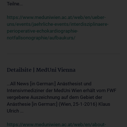
Teilne...
https://www.meduniwien.ac.at/web/en/ueber-
uns/events/jaehrliche-events/interdisziplinaere-
perioperative-echokardiographie-
notfallsonographie/aufbaukurs/
Detailsite | MedUni Vienna
...All News [in German:] Anästhesist und
Intensivmediziner der MedUni Wien erhält vom FWF
vergebene Auszeichnung auf dem Gebiet der
Anästhesie [in German:] (Wien, 25-1-2016) Klaus
Ulrich ...
https://www.meduniwien.ac.at/web/en/about-