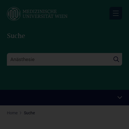
Skip
to
main
content
Suche
Home
Suche