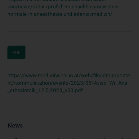
uns/news/detail/prof-dr-michael-hiesmayr-das-
normale-in-anaesthesie-und-intensivmedizin/
PDF
https://www.meduniwien.ac.at/web/fileadmin/conte
nt/kommunikation/events/2023/05/Aviso_Wr_Ana_
_sthesietalk_12.5.2023_v03.pdf
News