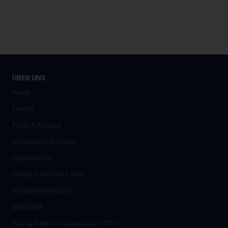
ÜBER UNS
News
Events
Facts & Figures
Strategie und Vision
Organisation
Campus und Uni-Leben
Antidiskriminierung
Bibliothek
Young Scientist Association (YSA)