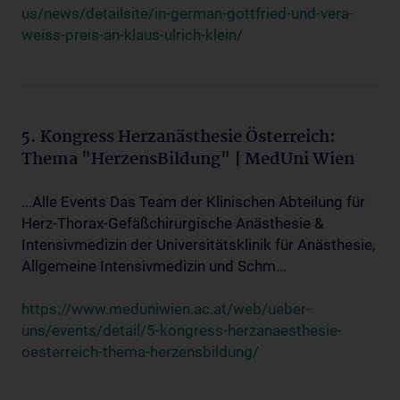
us/news/detailsite/in-german-gottfried-und-vera-
weiss-preis-an-klaus-ulrich-klein/
5. Kongress Herzanästhesie Österreich:
Thema "HerzensBildung" | MedUni Wien
...Alle Events Das Team der Klinischen Abteilung für
Herz-Thorax-Gefäßchirurgische Anästhesie &
Intensivmedizin der Universitätsklinik für Anästhesie,
Allgemeine Intensivmedizin und Schm...
https://www.meduniwien.ac.at/web/ueber-
uns/events/detail/5-kongress-herzanaesthesie-
oesterreich-thema-herzensbildung/