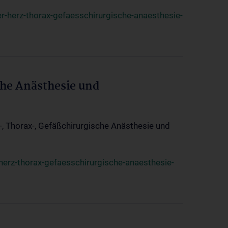
r-herz-thorax-gefaesschirurgische-anaesthesie-
che Anästhesie und
z-, Thorax-, Gefäßchirurgische Anästhesie und
herz-thorax-gefaesschirurgische-anaesthesie-