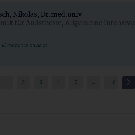
ch, Nikolas, Dr.med.univ.
linik für Anästhesie, Allgemeine Intensi
ch@meduniwien.ac.at
1
2
3
4
5
…
116