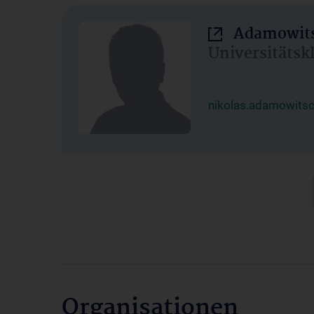
Adamowits
Universitätsk
nikolas.adamowits
Organisationen