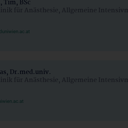
, Tim, BSc
linik für Anästhesie, Allgemeine Intensi
uniwien.ac.at
as, Dr.med.univ.
linik für Anästhesie, Allgemeine Intensi
wien.ac.at