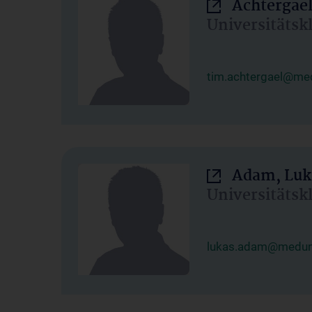
Achtergael
Universitätsk
tim.achtergael@med
Adam, Luk
Universitätsk
lukas.adam@meduni