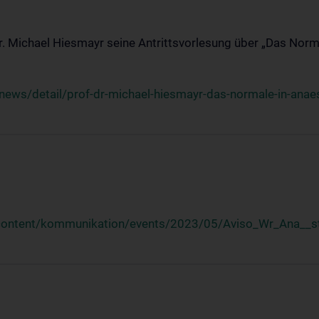
Dr. Michael Hiesmayr seine Antrittsvorlesung über „Das Norm
ews/detail/prof-dr-michael-hiesmayr-das-normale-in-anaes
/content/kommunikation/events/2023/05/Aviso_Wr_Ana__st