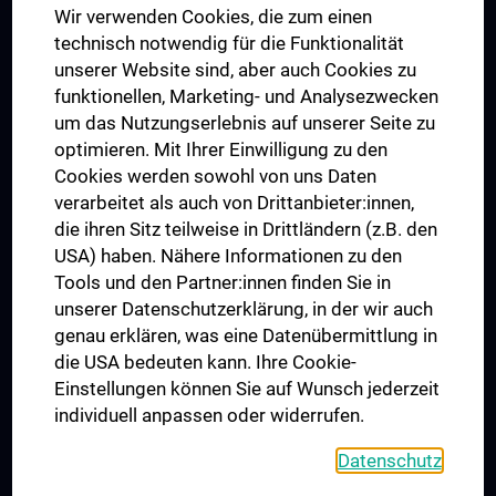
Wir verwenden Cookies, die zum einen
Graduiertentraining
technisch notwendig für die Funktionalität
Dual Career
unserer Website sind, aber auch Cookies zu
funktionellen, Marketing- und Analysezwecken
Trusted Reseach - Research Security - Foreign Interference
um das Nutzungserlebnis auf unserer Seite zu
UNESCO Lehrstuhl für Bioethik
optimieren. Mit Ihrer Einwilligung zu den
MUVI
Cookies werden sowohl von uns Daten
verarbeitet als auch von Drittanbieter:innen,
die ihren Sitz teilweise in Drittländern (z.B. den
USA) haben. Nähere Informationen zu den
Folgen Sie uns auf
Tools und den Partner:innen finden Sie in
unserer Datenschutzerklärung, in der wir auch
genau erklären, was eine Datenübermittlung in
die USA bedeuten kann. Ihre Cookie-
Einstellungen können Sie auf Wunsch jederzeit
individuell anpassen oder widerrufen.
PRESSE
JOBS
Datenschutz
MEDUNI SHOP