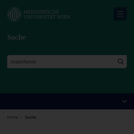
Skip
to
main
content
Suche
Home
Suche