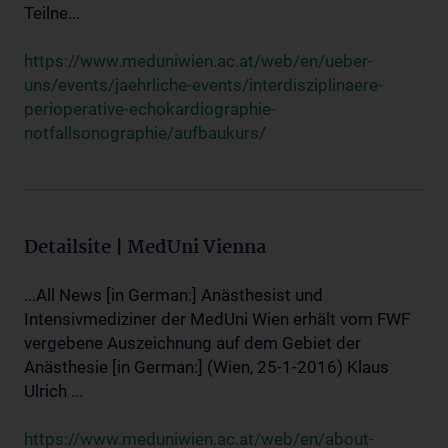
Teilne...
https://www.meduniwien.ac.at/web/en/ueber-
uns/events/jaehrliche-events/interdisziplinaere-
perioperative-echokardiographie-
notfallsonographie/aufbaukurs/
Detailsite | MedUni Vienna
...All News [in German:] Anästhesist und
Intensivmediziner der MedUni Wien erhält vom FWF
vergebene Auszeichnung auf dem Gebiet der
Anästhesie [in German:] (Wien, 25-1-2016) Klaus
Ulrich ...
https://www.meduniwien.ac.at/web/en/about-