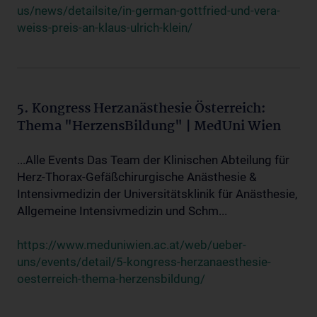
us/news/detailsite/in-german-gottfried-und-vera-
weiss-preis-an-klaus-ulrich-klein/
5. Kongress Herzanästhesie Österreich:
Thema "HerzensBildung" | MedUni Wien
...Alle Events Das Team der Klinischen Abteilung für
Herz-Thorax-Gefäßchirurgische Anästhesie &
Intensivmedizin der Universitätsklinik für Anästhesie,
Allgemeine Intensivmedizin und Schm...
https://www.meduniwien.ac.at/web/ueber-
uns/events/detail/5-kongress-herzanaesthesie-
oesterreich-thema-herzensbildung/