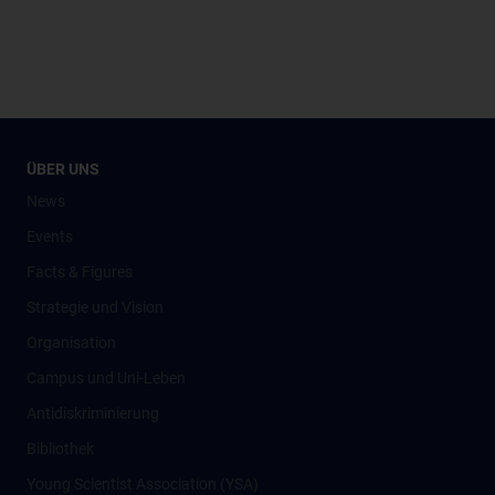
ÜBER UNS
News
Events
Facts & Figures
Strategie und Vision
Organisation
Campus und Uni-Leben
Antidiskriminierung
Bibliothek
Young Scientist Association (YSA)