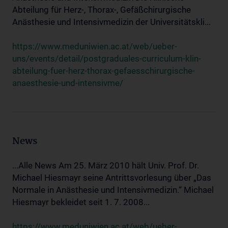
Abteilung für Herz-, Thorax-, Gefäßchirurgische
Anästhesie und Intensivmedizin der Universitätskli...
https://www.meduniwien.ac.at/web/ueber-
uns/events/detail/postgraduales-curriculum-klin-
abteilung-fuer-herz-thorax-gefaesschirurgische-
anaesthesie-und-intensivme/
News
...Alle News Am 25. März 2010 hält Univ. Prof. Dr.
Michael Hiesmayr seine Antrittsvorlesung über „Das
Normale in Anästhesie und Intensivmedizin.“ Michael
Hiesmayr bekleidet seit 1. 7. 2008...
https://www.meduniwien.ac.at/web/ueber-