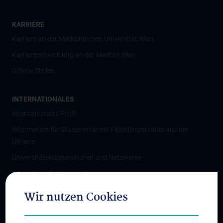
KARRIERE
Karriere an der Medizinischen Universität Wien
Karriereentwicklung an der MedUni Wien
Offene Stellen
INTERNATIONALES
Internationales Profil
Information für Studierende mit Flüchtlingsstatus aus der
Ukraine
Universitätskooperationen und Netzwerke
Internationale Kooperationen
Adjunct Professorships
Wir nutzen Cookies
Student & Staff Exchange
Das KPJ der MedUni Wien