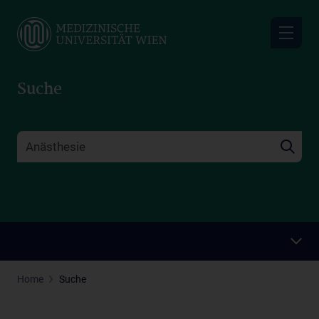
Skip
to
main
content
Suche
Home
Suche