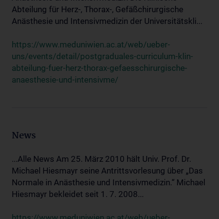
Abteilung für Herz-, Thorax-, Gefäßchirurgische
Anästhesie und Intensivmedizin der Universitätskli...
https://www.meduniwien.ac.at/web/ueber-
uns/events/detail/postgraduales-curriculum-klin-
abteilung-fuer-herz-thorax-gefaesschirurgische-
anaesthesie-und-intensivme/
News
...Alle News Am 25. März 2010 hält Univ. Prof. Dr.
Michael Hiesmayr seine Antrittsvorlesung über „Das
Normale in Anästhesie und Intensivmedizin.“ Michael
Hiesmayr bekleidet seit 1. 7. 2008...
https://www.meduniwien.ac.at/web/ueber-