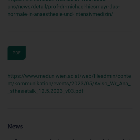
uns/news/detail/prof-dr-michael-hiesmayr-das-
normale-in-anaesthesie-und-intensivmedizin/
PDF
https://www.meduniwien.ac.at/web/fileadmin/conte
nt/kommunikation/events/2023/05/Aviso_Wr_Ana_
_sthesietalk_12.5.2023_v03.pdf
News