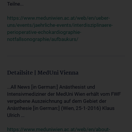
Teilne...
https://www.meduniwien.ac.at/web/en/ueber-
uns/events/jaehrliche-events/interdisziplinaere-
perioperative-echokardiographie-
notfallsonographie/aufbaukurs/
Detailsite | MedUni Vienna
...All News [in German:] Anästhesist und
Intensivmediziner der MedUni Wien erhält vom FWF
vergebene Auszeichnung auf dem Gebiet der
Anästhesie [in German:] (Wien, 25-1-2016) Klaus
Ulrich ...
https://www.meduniwien.ac.at/web/en/about-