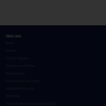
ÜBER UNS
News
Events
Facts & Figures
Strategie und Vision
Organisation
Campus und Uni-Leben
Antidiskriminierung
Bibliothek
Young Scientist Association (YSA)