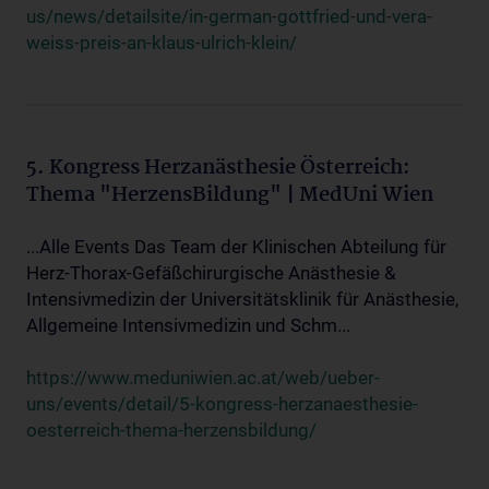
us/news/detailsite/in-german-gottfried-und-vera-
weiss-preis-an-klaus-ulrich-klein/
5. Kongress Herzanästhesie Österreich:
Thema "HerzensBildung" | MedUni Wien
...Alle Events Das Team der Klinischen Abteilung für
Herz-Thorax-Gefäßchirurgische Anästhesie &
Intensivmedizin der Universitätsklinik für Anästhesie,
Allgemeine Intensivmedizin und Schm...
https://www.meduniwien.ac.at/web/ueber-
uns/events/detail/5-kongress-herzanaesthesie-
oesterreich-thema-herzensbildung/