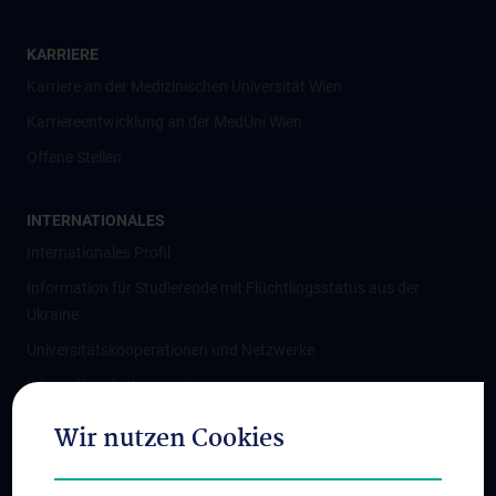
KARRIERE
Karriere an der Medizinischen Universität Wien
Karriereentwicklung an der MedUni Wien
Offene Stellen
INTERNATIONALES
Internationales Profil
Information für Studierende mit Flüchtlingsstatus aus der
Ukraine
Universitätskooperationen und Netzwerke
Internationale Kooperationen
Adjunct Professorships
Wir nutzen Cookies
Student & Staff Exchange
Das KPJ der MedUni Wien