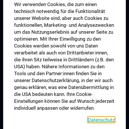
Wir verwenden Cookies, die zum einen
Graduiertentraining
technisch notwendig für die Funktionalität
Dual Career
unserer Website sind, aber auch Cookies zu
funktionellen, Marketing- und Analysezwecken
Trusted Reseach - Research Security - Foreign Interference
um das Nutzungserlebnis auf unserer Seite zu
UNESCO Lehrstuhl für Bioethik
optimieren. Mit Ihrer Einwilligung zu den
MUVI
Cookies werden sowohl von uns Daten
verarbeitet als auch von Drittanbieter:innen,
die ihren Sitz teilweise in Drittländern (z.B. den
USA) haben. Nähere Informationen zu den
Folgen Sie uns auf
Tools und den Partner:innen finden Sie in
unserer Datenschutzerklärung, in der wir auch
genau erklären, was eine Datenübermittlung in
die USA bedeuten kann. Ihre Cookie-
Einstellungen können Sie auf Wunsch jederzeit
individuell anpassen oder widerrufen.
PRESSE
JOBS
Datenschutz
MEDUNI SHOP