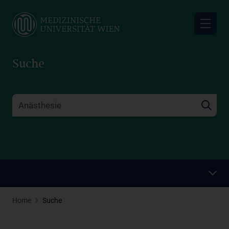
Skip
to
main
content
Suche
Home
Suche