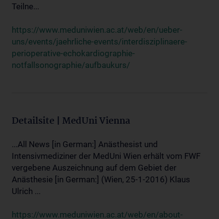
Teilne...
https://www.meduniwien.ac.at/web/en/ueber-
uns/events/jaehrliche-events/interdisziplinaere-
perioperative-echokardiographie-
notfallsonographie/aufbaukurs/
Detailsite | MedUni Vienna
...All News [in German:] Anästhesist und
Intensivmediziner der MedUni Wien erhält vom FWF
vergebene Auszeichnung auf dem Gebiet der
Anästhesie [in German:] (Wien, 25-1-2016) Klaus
Ulrich ...
https://www.meduniwien.ac.at/web/en/about-