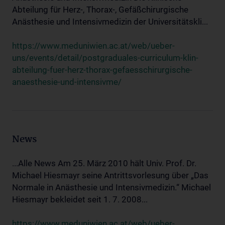
Abteilung für Herz-, Thorax-, Gefäßchirurgische
Anästhesie und Intensivmedizin der Universitätskli...
https://www.meduniwien.ac.at/web/ueber-
uns/events/detail/postgraduales-curriculum-klin-
abteilung-fuer-herz-thorax-gefaesschirurgische-
anaesthesie-und-intensivme/
News
...Alle News Am 25. März 2010 hält Univ. Prof. Dr.
Michael Hiesmayr seine Antrittsvorlesung über „Das
Normale in Anästhesie und Intensivmedizin.“ Michael
Hiesmayr bekleidet seit 1. 7. 2008...
https://www.meduniwien.ac.at/web/ueber-