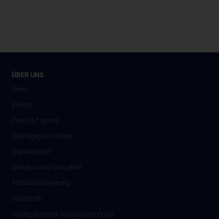
ÜBER UNS
News
Events
Facts & Figures
Strategie und Vision
Organisation
Campus und Uni-Leben
Antidiskriminierung
Bibliothek
Young Scientist Association (YSA)