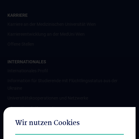
KARRIERE
Karriere an der Medizinischen Universität Wien
Karriereentwicklung an der MedUni Wien
Offene Stellen
INTERNATIONALES
Internationales Profil
Information für Studierende mit Flüchtlingsstatus aus der
Ukraine
Universitätskooperationen und Netzwerke
Internationale Kooperationen
Adjunct Professorships
Wir nutzen Cookies
Student & Staff Exchange
Das KPJ der MedUni Wien