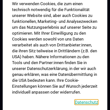
Wir verwenden Cookies, die zum einen
Graduiertentraining
technisch notwendig für die Funktionalität
Dual Career
unserer Website sind, aber auch Cookies zu
funktionellen, Marketing- und Analysezwecken
Trusted Reseach - Research Security - Foreign Interference
um das Nutzungserlebnis auf unserer Seite zu
UNESCO Lehrstuhl für Bioethik
optimieren. Mit Ihrer Einwilligung zu den
MUVI
Cookies werden sowohl von uns Daten
verarbeitet als auch von Drittanbieter:innen,
die ihren Sitz teilweise in Drittländern (z.B. den
USA) haben. Nähere Informationen zu den
Folgen Sie uns auf
Tools und den Partner:innen finden Sie in
unserer Datenschutzerklärung, in der wir auch
genau erklären, was eine Datenübermittlung in
die USA bedeuten kann. Ihre Cookie-
Einstellungen können Sie auf Wunsch jederzeit
individuell anpassen oder widerrufen.
PRESSE
JOBS
Datenschutz
MEDUNI SHOP