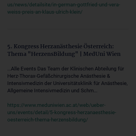
us/news/detailsite/in-german-gottfried-und-vera-
weiss-preis-an-klaus-ulrich-klein/
5. Kongress Herzanästhesie Österreich:
Thema "HerzensBildung" | MedUni Wien
...Alle Events Das Team der Klinischen Abteilung für
Herz-Thorax-Gefäßchirurgische Anästhesie &
Intensivmedizin der Universitätsklinik für Anästhesie,
Allgemeine Intensivmedizin und Schm...
https://www.meduniwien.ac.at/web/ueber-
uns/events/detail/5-kongress-herzanaesthesie-
oesterreich-thema-herzensbildung/