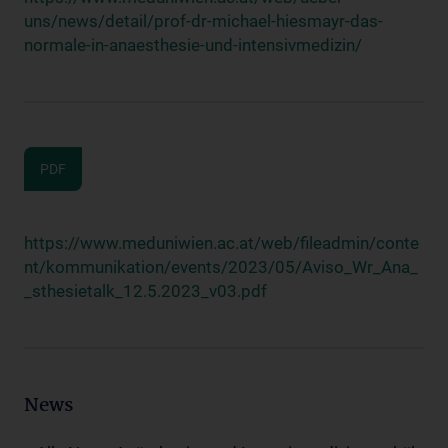
uns/news/detail/prof-dr-michael-hiesmayr-das-
normale-in-anaesthesie-und-intensivmedizin/
PDF
https://www.meduniwien.ac.at/web/fileadmin/conte
nt/kommunikation/events/2023/05/Aviso_Wr_Ana_
_sthesietalk_12.5.2023_v03.pdf
News