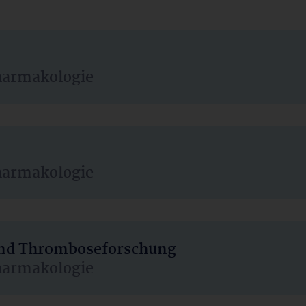
harmakologie
harmakologie
 und Thromboseforschung
harmakologie