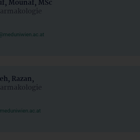
uf, Mounaf, MSc
Pharmakologie
@meduniwien.ac.at
eh, Razan,
Pharmakologie
meduniwien.ac.at