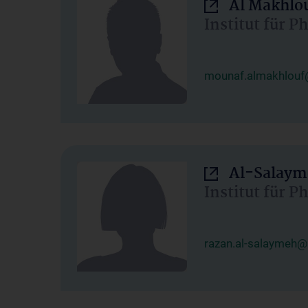
Al Makhlo
Institut für 
mounaf.almakhlouf
Al-Salaym
Institut für 
razan.al-salaymeh@