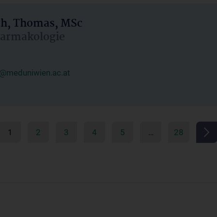
h, Thomas, MSc
Pharmakologie
@meduniwien.ac.at
1
2
3
4
5
…
28