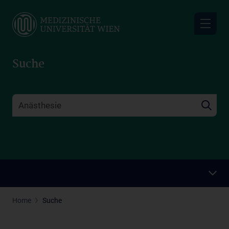
Skip
to
main
content
Suche
Home
Suche