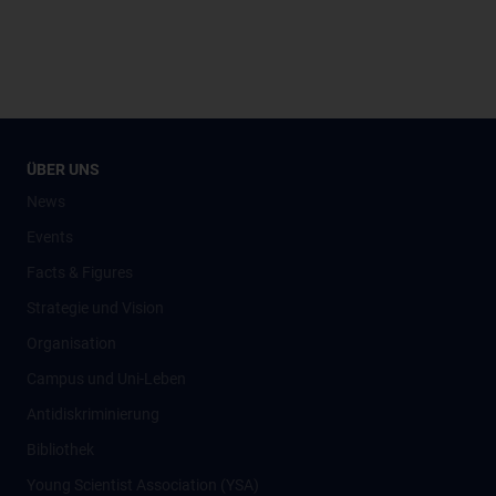
ÜBER UNS
News
Events
Facts & Figures
Strategie und Vision
Organisation
Campus und Uni-Leben
Antidiskriminierung
Bibliothek
Young Scientist Association (YSA)