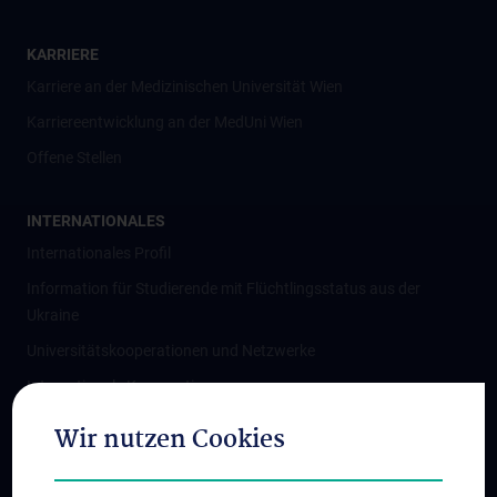
KARRIERE
Karriere an der Medizinischen Universität Wien
Karriereentwicklung an der MedUni Wien
Offene Stellen
INTERNATIONALES
Internationales Profil
Information für Studierende mit Flüchtlingsstatus aus der
Ukraine
Universitätskooperationen und Netzwerke
Internationale Kooperationen
Adjunct Professorships
Wir nutzen Cookies
Student & Staff Exchange
Das KPJ der MedUni Wien