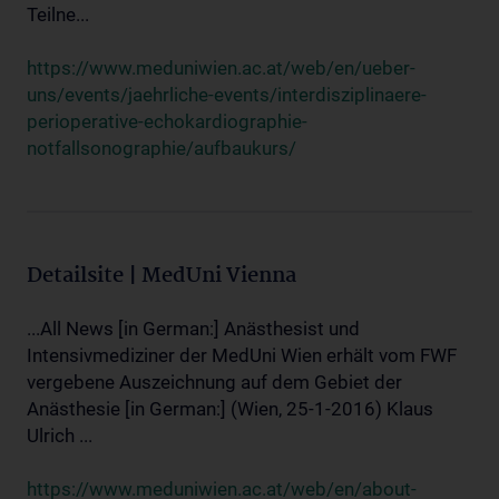
Teilne...
https://www.meduniwien.ac.at/web/en/ueber-
uns/events/jaehrliche-events/interdisziplinaere-
perioperative-echokardiographie-
notfallsonographie/aufbaukurs/
Detailsite | MedUni Vienna
...All News [in German:] Anästhesist und
Intensivmediziner der MedUni Wien erhält vom FWF
vergebene Auszeichnung auf dem Gebiet der
Anästhesie [in German:] (Wien, 25-1-2016) Klaus
Ulrich ...
https://www.meduniwien.ac.at/web/en/about-