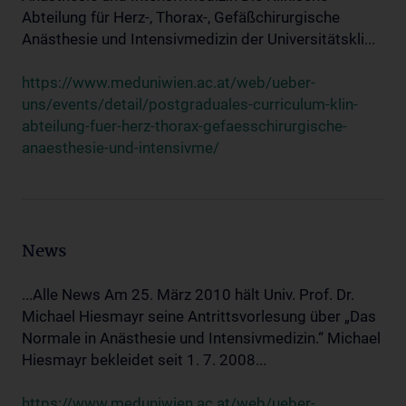
Abteilung für Herz-, Thorax-, Gefäßchirurgische
Anästhesie und Intensivmedizin der Universitätskli...
https://www.meduniwien.ac.at/web/ueber-
uns/events/detail/postgraduales-curriculum-klin-
abteilung-fuer-herz-thorax-gefaesschirurgische-
anaesthesie-und-intensivme/
News
...Alle News Am 25. März 2010 hält Univ. Prof. Dr.
Michael Hiesmayr seine Antrittsvorlesung über „Das
Normale in Anästhesie und Intensivmedizin.“ Michael
Hiesmayr bekleidet seit 1. 7. 2008...
https://www.meduniwien.ac.at/web/ueber-