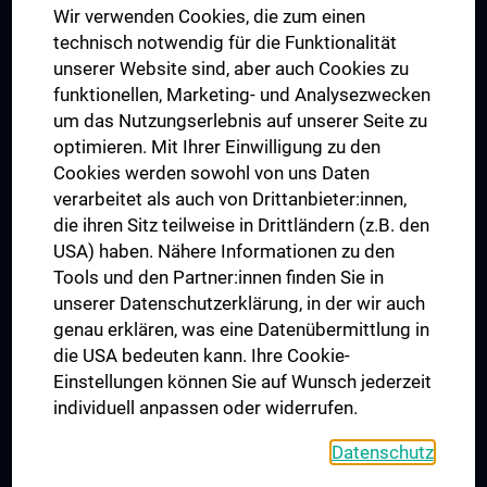
Wir verwenden Cookies, die zum einen
Graduiertentraining
technisch notwendig für die Funktionalität
Dual Career
unserer Website sind, aber auch Cookies zu
funktionellen, Marketing- und Analysezwecken
Trusted Reseach - Research Security - Foreign Interference
um das Nutzungserlebnis auf unserer Seite zu
UNESCO Lehrstuhl für Bioethik
optimieren. Mit Ihrer Einwilligung zu den
MUVI
Cookies werden sowohl von uns Daten
verarbeitet als auch von Drittanbieter:innen,
die ihren Sitz teilweise in Drittländern (z.B. den
USA) haben. Nähere Informationen zu den
Folgen Sie uns auf
Tools und den Partner:innen finden Sie in
unserer Datenschutzerklärung, in der wir auch
genau erklären, was eine Datenübermittlung in
die USA bedeuten kann. Ihre Cookie-
Einstellungen können Sie auf Wunsch jederzeit
individuell anpassen oder widerrufen.
PRESSE
JOBS
Datenschutz
MEDUNI SHOP