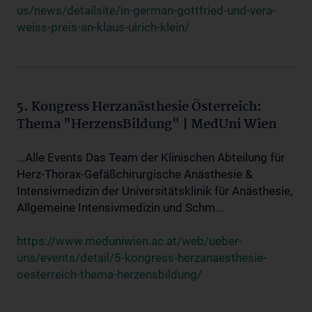
us/news/detailsite/in-german-gottfried-und-vera-
weiss-preis-an-klaus-ulrich-klein/
5. Kongress Herzanästhesie Österreich:
Thema "HerzensBildung" | MedUni Wien
...Alle Events Das Team der Klinischen Abteilung für
Herz-Thorax-Gefäßchirurgische Anästhesie &
Intensivmedizin der Universitätsklinik für Anästhesie,
Allgemeine Intensivmedizin und Schm...
https://www.meduniwien.ac.at/web/ueber-
uns/events/detail/5-kongress-herzanaesthesie-
oesterreich-thema-herzensbildung/