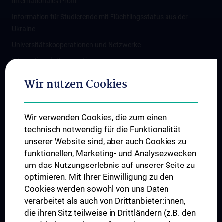
Internationales Profil
Information für Studierende mit Flüchtlingsstatus aus der
Ukraine
Universitätskooperationen und Netzwerke
Internationale Kooperationen
Adjunct Professorships
Wir nutzen Cookies
Student & Staff Exchange
Das KPJ der MedUni Wien
Wir verwenden Cookies, die zum einen
Graduiertentraining
technisch notwendig für die Funktionalität
Dual Career
unserer Website sind, aber auch Cookies zu
funktionellen, Marketing- und Analysezwecken
Trusted Reseach - Research Security - Foreign Interference
um das Nutzungserlebnis auf unserer Seite zu
UNESCO Lehrstuhl für Bioethik
optimieren. Mit Ihrer Einwilligung zu den
MUVI
Cookies werden sowohl von uns Daten
verarbeitet als auch von Drittanbieter:innen,
die ihren Sitz teilweise in Drittländern (z.B. den