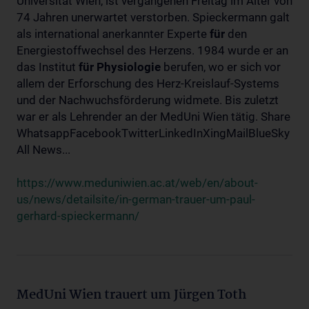
Universität Wien, ist vergangenen Freitag im Alter von
74 Jahren unerwartet verstorben. Spieckermann galt
als international anerkannter Experte
für
den
Energiestoffwechsel des Herzens. 1984 wurde er an
das Institut
für
Physiologie
berufen, wo er sich vor
allem der Erforschung des Herz-Kreislauf-Systems
und der Nachwuchsförderung widmete. Bis zuletzt
war er als Lehrender an der MedUni Wien tätig. Share
WhatsappFacebookTwitterLinkedInXingMailBlueSky
All News...
https://www.meduniwien.ac.at/web/en/about-
us/news/detailsite/in-german-trauer-um-paul-
gerhard-spieckermann/
MedUni Wien trauert um Jürgen Toth