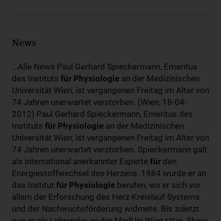
News
...Alle News Paul Gerhard Spieckermann, Emeritus
des Instituts
für
Physiologie
an der Medizinischen
Universität Wien, ist vergangenen Freitag im Alter von
74 Jahren unerwartet verstorben. (Wien, 18-04-
2012) Paul Gerhard Spieckermann, Emeritus des
Instituts
für
Physiologie
an der Medizinischen
Universität Wien, ist vergangenen Freitag im Alter von
74 Jahren unerwartet verstorben. Spieckermann galt
als international anerkannter Experte
für
den
Energiestoffwechsel des Herzens. 1984 wurde er an
das Institut
für
Physiologie
berufen, wo er sich vor
allem der Erforschung des Herz-Kreislauf-Systems
und der Nachwuchsförderung widmete. Bis zuletzt
war er als Lehrender an der MedUni Wien tätig. Share