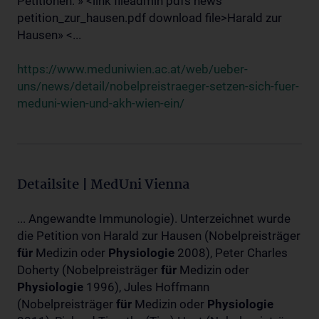
Petitionen: » <link fileadmin pdfs news
petition_zur_hausen.pdf download file>Harald zur
Hausen» <...
https://www.meduniwien.ac.at/web/ueber-
uns/news/detail/nobelpreistraeger-setzen-sich-fuer-
meduni-wien-und-akh-wien-ein/
Detailsite | MedUni Vienna
... Angewandte Immunologie). Unterzeichnet wurde
die Petition von Harald zur Hausen (Nobelpreisträger
für
Medizin oder
Physiologie
2008), Peter Charles
Doherty (Nobelpreisträger
für
Medizin oder
Physiologie
1996), Jules Hoffmann
(Nobelpreisträger
für
Medizin oder
Physiologie