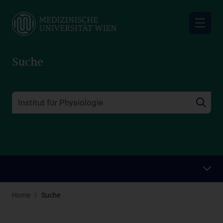
Skip
to
main
content
Suche
Home
Suche