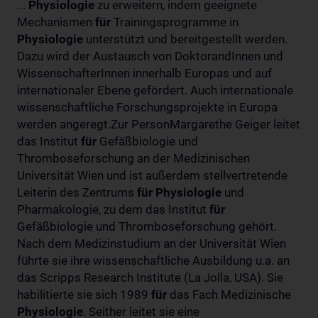
...
Physiologie
zu erweitern, indem geeignete
Mechanismen
für
Trainingsprogramme in
Physiologie
unterstützt und bereitgestellt werden.
Dazu wird der Austausch von DoktorandInnen und
WissenschafterInnen innerhalb Europas und auf
internationaler Ebene gefördert. Auch internationale
wissenschaftliche Forschungsprojekte in Europa
werden angeregt.Zur PersonMargarethe Geiger leitet
das Institut
für
Gefäßbiologie und
Thromboseforschung an der Medizinischen
Universität Wien und ist außerdem stellvertretende
Leiterin des Zentrums
für
Physiologie
und
Pharmakologie, zu dem das Institut
für
Gefäßbiologie und Thromboseforschung gehört.
Nach dem Medizinstudium an der Universität Wien
führte sie ihre wissenschaftliche Ausbildung u.a. an
das Scripps Research Institute (La Jolla, USA). Sie
habilitierte sie sich 1989
für
das Fach Medizinische
Physiologie
. Seither leitet sie eine