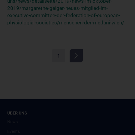
uns/news/detailseite/2019/news-im-oktober-
2019/margarethe-geiger-neues-mitglied-im-
executive-committee-der-federation-of-european-
physiologial-societies/menschen-der-meduni-wien/
1
ÜBER UNS
News
Events