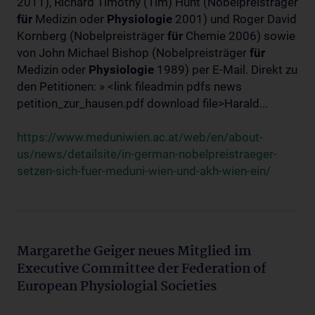
2011), Richard Timothy (Tim) Hunt (Nobelpreisträger
für
Medizin oder
Physiologie
2001) und Roger David
Kornberg (Nobelpreisträger
für
Chemie 2006) sowie
von John Michael Bishop (Nobelpreisträger
für
Medizin oder
Physiologie
1989) per E-Mail. Direkt zu
den Petitionen: » <link fileadmin pdfs news
petition_zur_hausen.pdf download file>Harald...
https://www.meduniwien.ac.at/web/en/about-
us/news/detailsite/in-german-nobelpreistraeger-
setzen-sich-fuer-meduni-wien-und-akh-wien-ein/
Margarethe Geiger neues Mitglied im
Executive Committee der Federation of
European Physiologial Societies