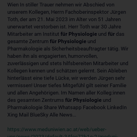
Wien In stiller Trauer nehmen wir Abschied von
unserem Kollegen, Herrn Fachoberinspektor Jürgen
Toth, der am 21. Mai 2023 im Alter von 51 Jahren
unerwartet verstorben ist. Herr Toth war 30 Jahre
Mitarbeiter am Institut
für
Physiologie
und
für
das
gesamte Zentrum
für
Physiologie
und
Pharmakologie als Sicherheitsbeauftragter tätig. Wir
haben ihn als engagierten, humorvollen,
zuverlässigen und stets hilfsbereiten Mitarbeiter und
Kollegen kennen und schätzen gelernt. Sein Ableben
hinterlässt eine tiefe Lücke, wir werden Jürgen sehr
vermissen! Unser tiefes Mitgefühl gilt seiner Familie
und allen Angehörigen. Im Namen aller Kolleg:innen
des gesamten Zentrums
für
Physiologie
und
Pharmakologie Share Whatsapp Facebook LinkedIn
Xing Mail BlueSky Alle News...
https://www.meduniwien.ac.at/web/ueber-
uns/news/2023/default-34fee72b1e-2/meduni-