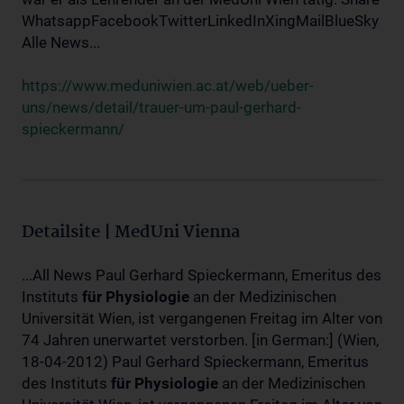
WhatsappFacebookTwitterLinkedInXingMailBlueSky
Alle News...
https://www.meduniwien.ac.at/web/ueber-
uns/news/detail/trauer-um-paul-gerhard-
spieckermann/
Detailsite | MedUni Vienna
...All News Paul Gerhard Spieckermann, Emeritus des
Instituts
für
Physiologie
an der Medizinischen
Universität Wien, ist vergangenen Freitag im Alter von
74 Jahren unerwartet verstorben. [in German:] (Wien,
18-04-2012) Paul Gerhard Spieckermann, Emeritus
des Instituts
für
Physiologie
an der Medizinischen