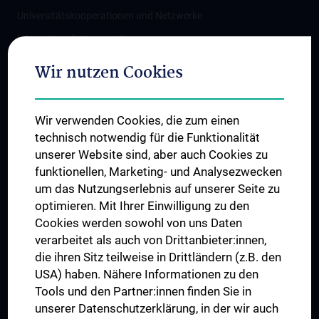
Universitätskooperationen und Netzwerke
Internationale Kooperationen
Adjunct Professorships
Wir nutzen Cookies
Student & Staff Exchange
Das KPJ der MedUni Wien
Wir verwenden Cookies, die zum einen
Graduiertentraining
technisch notwendig für die Funktionalität
Dual Career
unserer Website sind, aber auch Cookies zu
funktionellen, Marketing- und Analysezwecken
Trusted Reseach - Research Security - Foreign Interference
um das Nutzungserlebnis auf unserer Seite zu
UNESCO Lehrstuhl für Bioethik
optimieren. Mit Ihrer Einwilligung zu den
MUVI
Cookies werden sowohl von uns Daten
verarbeitet als auch von Drittanbieter:innen,
die ihren Sitz teilweise in Drittländern (z.B. den
USA) haben. Nähere Informationen zu den
Folgen Sie uns auf
Tools und den Partner:innen finden Sie in
unserer Datenschutzerklärung, in der wir auch