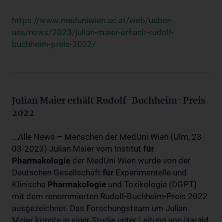
https://www.meduniwien.ac.at/web/ueber-
uns/news/2023/julian-maier-erhaelt-rudolf-
buchheim-preis-2022/
Julian Maier erhält Rudolf-Buchheim-Preis
2022
...Alle News – Menschen der MedUni Wien (Ulm, 23-
03-2023) Julian Maier vom Institut
für
Pharmakologie
der MedUni Wien wurde von der
Deutschen Gesellschaft
für
Experimentelle und
Klinische
Pharmakologie
und Toxikologie (DGPT)
mit dem renommierten Rudolf-Buchheim-Preis 2022
ausgezeichnet. Das Forschungsteam um Julian
Maier konnte in einer Studie unter Leitung von Harald