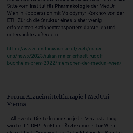
Sitte vom Institut
für
Pharmakologie
der MedUni
Wien in Kooperation mit Volodymyr Korkhov von der
ETH Zürich die Struktur eines bisher wenig
erforschten Kationentransporters darstellen und
untersuchte außerdem...
https://www.meduniwien.ac.at/web/ueber-
uns/news/2023/julian-maier-erhaelt-rudolf-
buchheim-preis-2022/menschen-der-meduni-wien/
Forum Arzneimitteltherapie | MedUni
Vienna
...All Events Die Teilnahme an jeder Veranstaltung
wird mit 1 DFP-Punkt der Ärztekammer
für
Wien
akkreditiert. Organisation: Peter Matzneller, Brigitte