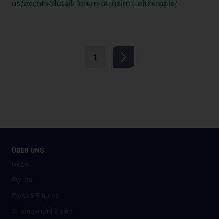
us/events/detail/forum-arzneimitteltherapie/
1
ÜBER UNS
News
Events
Facts & Figures
Strategie und Vision