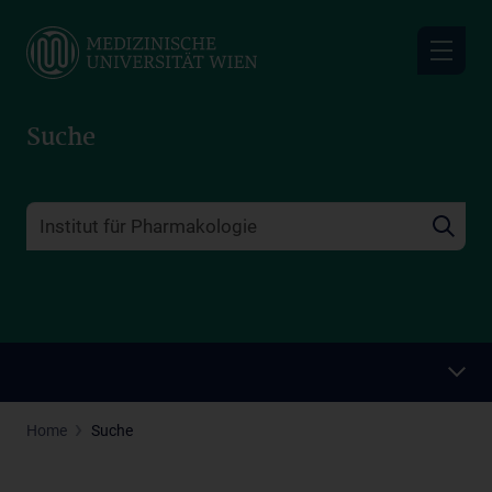
Skip
to
main
content
Suche
Home
Suche