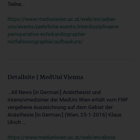
Teilne...
https://www.meduniwien.ac.at/web/en/ueber-
uns/events/jaehrliche-events/interdisziplinaere-
perioperative-echokardiographie-
notfallsonographie/aufbaukurs/
Detailsite | MedUni Vienna
...All News [in German:] Anästhesist und
Intensivmediziner der MedUni Wien erhält vom FWF
vergebene Auszeichnung auf dem Gebiet der
Anästhesie [in German:] (Wien, 25-1-2016) Klaus
Ulrich ...
https://www.meduniwien.ac.at/web/en/about-