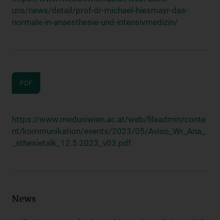
uns/news/detail/prof-dr-michael-hiesmayr-das-
normale-in-anaesthesie-und-intensivmedizin/
PDF
https://www.meduniwien.ac.at/web/fileadmin/conte
nt/kommunikation/events/2023/05/Aviso_Wr_Ana_
_sthesietalk_12.5.2023_v03.pdf
News