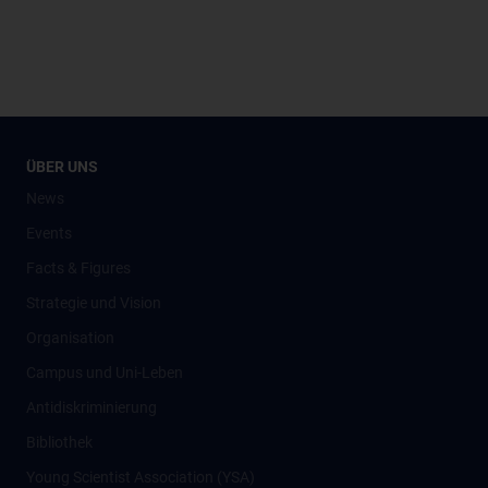
ÜBER UNS
News
Events
Facts & Figures
Strategie und Vision
Organisation
Campus und Uni-Leben
Antidiskriminierung
Bibliothek
Young Scientist Association (YSA)