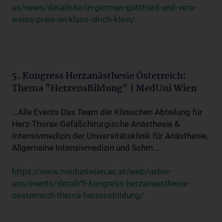
us/news/detailsite/in-german-gottfried-und-vera-
weiss-preis-an-klaus-ulrich-klein/
5. Kongress Herzanästhesie Österreich:
Thema "HerzensBildung" | MedUni Wien
...Alle Events Das Team der Klinischen Abteilung für
Herz-Thorax-Gefäßchirurgische Anästhesie &
Intensivmedizin der Universitätsklinik für Anästhesie,
Allgemeine Intensivmedizin und Schm...
https://www.meduniwien.ac.at/web/ueber-
uns/events/detail/5-kongress-herzanaesthesie-
oesterreich-thema-herzensbildung/