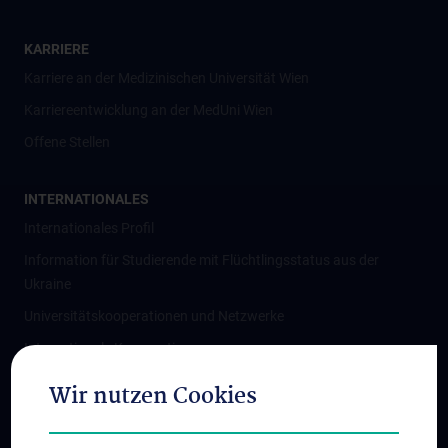
KARRIERE
Karriere an der Medizinischen Universität Wien
Karriereentwicklung an der MedUni Wien
Offene Stellen
INTERNATIONALES
Internationales Profil
Information für Studierende mit Flüchtlingsstatus aus der
Ukraine
Universitätskooperationen und Netzwerke
Internationale Kooperationen
Adjunct Professorships
Wir nutzen Cookies
Student & Staff Exchange
Das KPJ der MedUni Wien