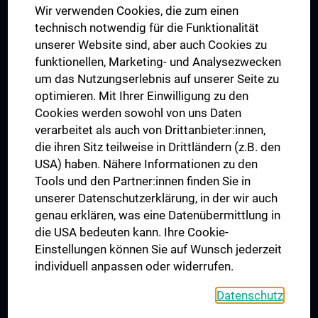
Wir verwenden Cookies, die zum einen
Graduiertentraining
technisch notwendig für die Funktionalität
Dual Career
unserer Website sind, aber auch Cookies zu
funktionellen, Marketing- und Analysezwecken
Trusted Reseach - Research Security - Foreign Interference
um das Nutzungserlebnis auf unserer Seite zu
UNESCO Lehrstuhl für Bioethik
optimieren. Mit Ihrer Einwilligung zu den
MUVI
Cookies werden sowohl von uns Daten
verarbeitet als auch von Drittanbieter:innen,
die ihren Sitz teilweise in Drittländern (z.B. den
USA) haben. Nähere Informationen zu den
Folgen Sie uns auf
Tools und den Partner:innen finden Sie in
unserer Datenschutzerklärung, in der wir auch
genau erklären, was eine Datenübermittlung in
die USA bedeuten kann. Ihre Cookie-
Einstellungen können Sie auf Wunsch jederzeit
individuell anpassen oder widerrufen.
PRESSE
JOBS
Datenschutz
MEDUNI SHOP