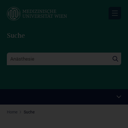
Skip
to
main
content
Suche
Home
Suche