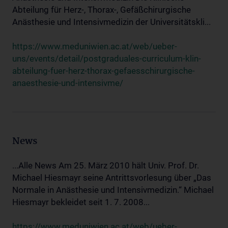
Abteilung für Herz-, Thorax-, Gefäßchirurgische
Anästhesie und Intensivmedizin der Universitätskli...
https://www.meduniwien.ac.at/web/ueber-
uns/events/detail/postgraduales-curriculum-klin-
abteilung-fuer-herz-thorax-gefaesschirurgische-
anaesthesie-und-intensivme/
News
...Alle News Am 25. März 2010 hält Univ. Prof. Dr.
Michael Hiesmayr seine Antrittsvorlesung über „Das
Normale in Anästhesie und Intensivmedizin.“ Michael
Hiesmayr bekleidet seit 1. 7. 2008...
https://www.meduniwien.ac.at/web/ueber-