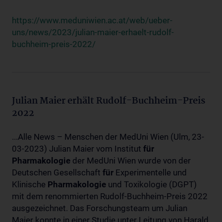
https://www.meduniwien.ac.at/web/ueber-
uns/news/2023/julian-maier-erhaelt-rudolf-
buchheim-preis-2022/
Julian Maier erhält Rudolf-Buchheim-Preis
2022
...Alle News – Menschen der MedUni Wien (Ulm, 23-
03-2023) Julian Maier vom Institut
für
Pharmakologie
der MedUni Wien wurde von der
Deutschen Gesellschaft
für
Experimentelle und
Klinische
Pharmakologie
und Toxikologie (DGPT)
mit dem renommierten Rudolf-Buchheim-Preis 2022
ausgezeichnet. Das Forschungsteam um Julian
Maier konnte in einer Studie unter Leitung von Harald