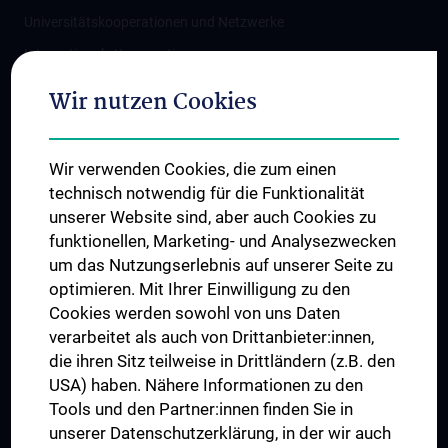
Universitätskooperationen und Netzwerke
Internationale Kooperationen
Adjunct Professorships
Wir nutzen Cookies
Student & Staff Exchange
Das KPJ der MedUni Wien
Wir verwenden Cookies, die zum einen
Graduiertentraining
technisch notwendig für die Funktionalität
Dual Career
unserer Website sind, aber auch Cookies zu
funktionellen, Marketing- und Analysezwecken
Trusted Reseach - Research Security - Foreign Interference
um das Nutzungserlebnis auf unserer Seite zu
UNESCO Lehrstuhl für Bioethik
optimieren. Mit Ihrer Einwilligung zu den
MUVI
Cookies werden sowohl von uns Daten
verarbeitet als auch von Drittanbieter:innen,
die ihren Sitz teilweise in Drittländern (z.B. den
USA) haben. Nähere Informationen zu den
Folgen Sie uns auf
Tools und den Partner:innen finden Sie in
unserer Datenschutzerklärung, in der wir auch