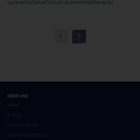
us/events/detail/forum-arzneimitteltherapie/
1
ÜBER UNS
News
Events
Facts & Figures
Strategie und Vision