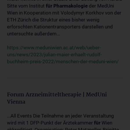
Sitte vom Institut
für
Pharmakologie
der MedUni
Wien in Kooperation mit Volodymyr Korkhov von der
ETH Zürich die Struktur eines bisher wenig
erforschten Kationentransporters darstellen und
untersuchte außerdem...
https://www.meduniwien.ac.at/web/ueber-
uns/news/2023/julian-maier-erhaelt-rudolf-
buchheim-preis-2022/menschen-der-meduni-wien/
Forum Arzneimitteltherapie | MedUni
Vienna
...All Events Die Teilnahme an jeder Veranstaltung
wird mit 1 DFP-Punkt der Ärztekammer
für
Wien
akkreditiert. Organisation: Peter Matzneller, Brigitte