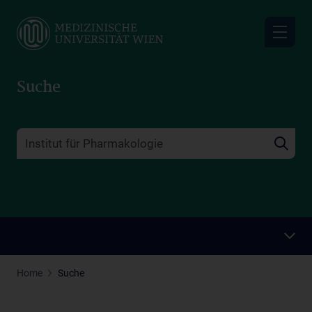
Skip
to
main
content
Suche
Home
Suche