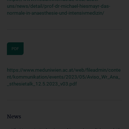
uns/news/detail/prof-dr-michael-hiesmayr-das-
normale-in-anaesthesie-und-intensivmedizin/
PDF
https://www.meduniwien.ac.at/web/fileadmin/conte
nt/kommunikation/events/2023/05/Aviso_Wr_Ana_
_sthesietalk_12.5.2023_v03.pdf
News