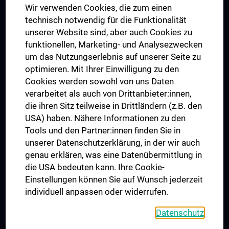
Wir verwenden Cookies, die zum einen
Graduiertentraining
technisch notwendig für die Funktionalität
Dual Career
unserer Website sind, aber auch Cookies zu
funktionellen, Marketing- und Analysezwecken
Trusted Reseach - Research Security - Foreign Interference
um das Nutzungserlebnis auf unserer Seite zu
UNESCO Lehrstuhl für Bioethik
optimieren. Mit Ihrer Einwilligung zu den
MUVI
Cookies werden sowohl von uns Daten
verarbeitet als auch von Drittanbieter:innen,
die ihren Sitz teilweise in Drittländern (z.B. den
USA) haben. Nähere Informationen zu den
Folgen Sie uns auf
Tools und den Partner:innen finden Sie in
unserer Datenschutzerklärung, in der wir auch
genau erklären, was eine Datenübermittlung in
die USA bedeuten kann. Ihre Cookie-
Einstellungen können Sie auf Wunsch jederzeit
individuell anpassen oder widerrufen.
PRESSE
JOBS
Datenschutz
MEDUNI SHOP