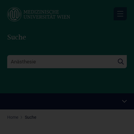
Skip
to
main
content
Suche
Home
Suche