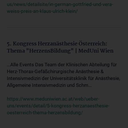
us/news/detailsite/in-german-gottfried-und-vera-
weiss-preis-an-klaus-ulrich-klein/
5. Kongress Herzanästhesie Österreich:
Thema "HerzensBildung" | MedUni Wien
...Alle Events Das Team der Klinischen Abteilung für
Herz-Thorax-Gefäßchirurgische Anästhesie &
Intensivmedizin der Universitätsklinik für Anästhesie,
Allgemeine Intensivmedizin und Schm...
https://www.meduniwien.ac.at/web/ueber-
uns/events/detail/5-kongress-herzanaesthesie-
oesterreich-thema-herzensbildung/