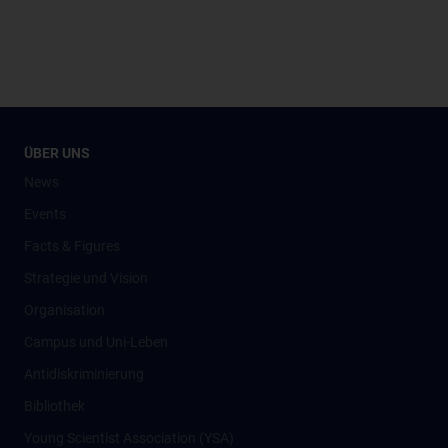
ÜBER UNS
News
Events
Facts & Figures
Strategie und Vision
Organisation
Campus und Uni-Leben
Antidiskriminierung
Bibliothek
Young Scientist Association (YSA)