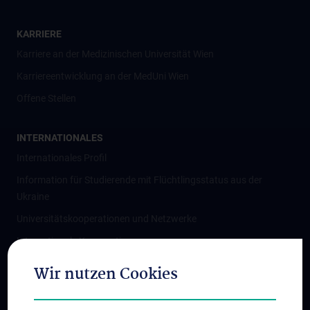
KARRIERE
Karriere an der Medizinischen Universität Wien
Karriereentwicklung an der MedUni Wien
Offene Stellen
INTERNATIONALES
Internationales Profil
Information für Studierende mit Flüchtlingsstatus aus der
Ukraine
Universitätskooperationen und Netzwerke
Internationale Kooperationen
Adjunct Professorships
Wir nutzen Cookies
Student & Staff Exchange
Das KPJ der MedUni Wien