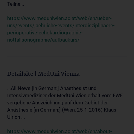
Teilne...
https://www.meduniwien.ac.at/web/en/ueber-
uns/events/jaehrliche-events/interdisziplinaere-
perioperative-echokardiographie-
notfallsonographie/aufbaukurs/
Detailsite | MedUni Vienna
...All News [in German:] Anästhesist und
Intensivmediziner der MedUni Wien erhält vom FWF
vergebene Auszeichnung auf dem Gebiet der
Anästhesie [in German:] (Wien, 25-1-2016) Klaus
Ulrich ...
https://www.meduniwien.ac.at/web/en/about-