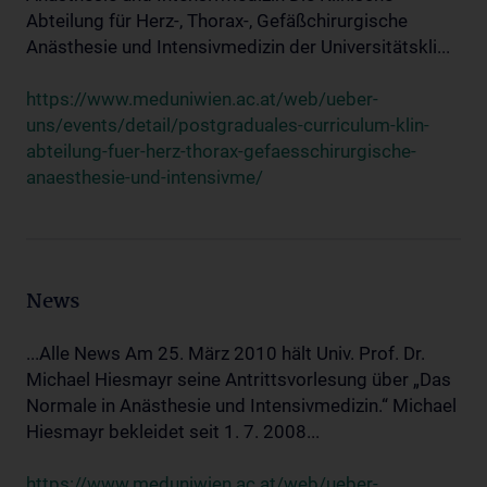
Abteilung für Herz-, Thorax-, Gefäßchirurgische
Anästhesie und Intensivmedizin der Universitätskli...
https://www.meduniwien.ac.at/web/ueber-
uns/events/detail/postgraduales-curriculum-klin-
abteilung-fuer-herz-thorax-gefaesschirurgische-
anaesthesie-und-intensivme/
News
...Alle News Am 25. März 2010 hält Univ. Prof. Dr.
Michael Hiesmayr seine Antrittsvorlesung über „Das
Normale in Anästhesie und Intensivmedizin.“ Michael
Hiesmayr bekleidet seit 1. 7. 2008...
https://www.meduniwien.ac.at/web/ueber-