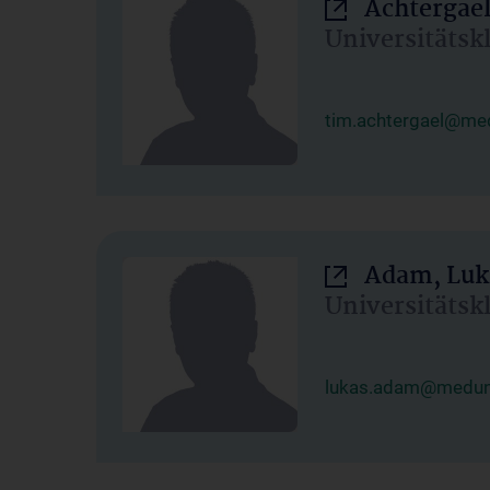
Achtergael
Universitätsk
tim.achtergael@med
Adam, Luk
Universitätsk
lukas.adam@meduni