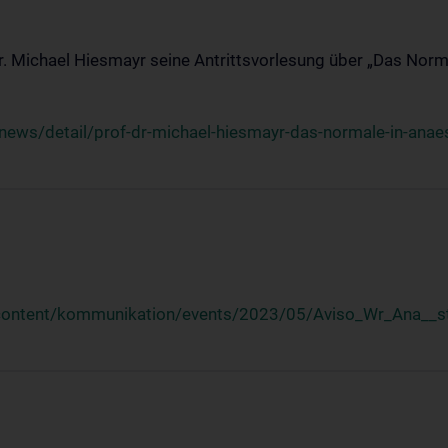
Dr. Michael Hiesmayr seine Antrittsvorlesung über „Das Norm
ews/detail/prof-dr-michael-hiesmayr-das-normale-in-anaes
/content/kommunikation/events/2023/05/Aviso_Wr_Ana__st