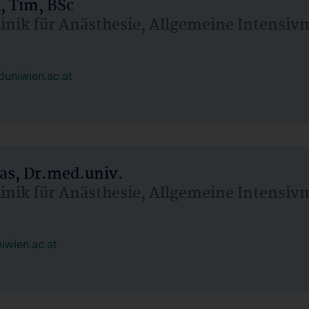
, Tim, BSc
linik für Anästhesie, Allgemeine Intensi
uniwien.ac.at
as, Dr.med.univ.
linik für Anästhesie, Allgemeine Intensi
wien.ac.at