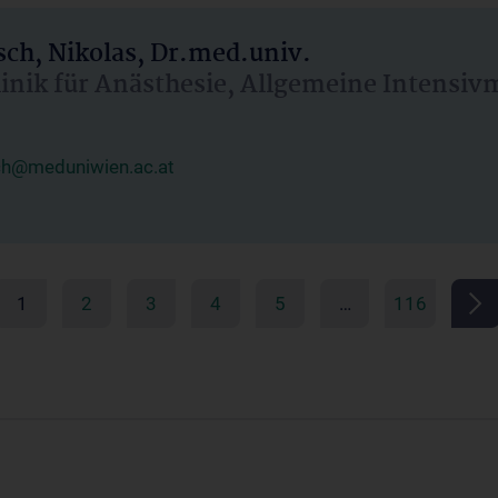
ch, Nikolas, Dr.med.univ.
linik für Anästhesie, Allgemeine Intensi
ch@meduniwien.ac.at
1
2
3
4
5
…
116