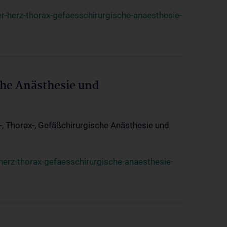
r-herz-thorax-gefaesschirurgische-anaesthesie-
che Anästhesie und
z-, Thorax-, Gefäßchirurgische Anästhesie und
herz-thorax-gefaesschirurgische-anaesthesie-