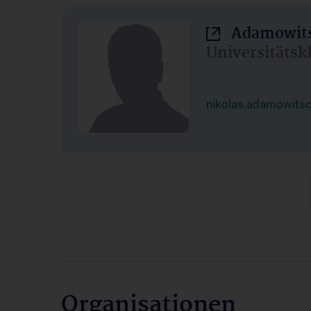
Adamowits
Universitätsk
nikolas.adamowits
Organisationen