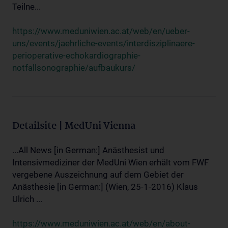
Teilne...
https://www.meduniwien.ac.at/web/en/ueber-
uns/events/jaehrliche-events/interdisziplinaere-
perioperative-echokardiographie-
notfallsonographie/aufbaukurs/
Detailsite | MedUni Vienna
...All News [in German:] Anästhesist und
Intensivmediziner der MedUni Wien erhält vom FWF
vergebene Auszeichnung auf dem Gebiet der
Anästhesie [in German:] (Wien, 25-1-2016) Klaus
Ulrich ...
https://www.meduniwien.ac.at/web/en/about-