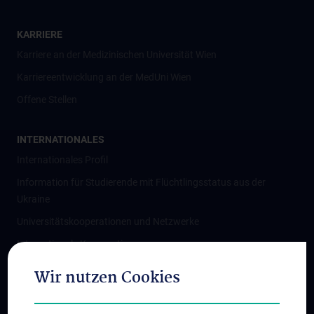
KARRIERE
Karriere an der Medizinischen Universität Wien
Karriereentwicklung an der MedUni Wien
Offene Stellen
INTERNATIONALES
Internationales Profil
Information für Studierende mit Flüchtlingsstatus aus der
Ukraine
Universitätskooperationen und Netzwerke
Internationale Kooperationen
Adjunct Professorships
Wir nutzen Cookies
Student & Staff Exchange
Das KPJ der MedUni Wien