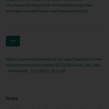
uns/news/detail/prof-dr-michael-hiesmayr-das-
normale-in-anaesthesie-und-intensivmedizin/
PDF
https://www.meduniwien.ac.at/web/fileadmin/conte
nt/kommunikation/events/2023/05/Aviso_Wr_Ana_
_sthesietalk_12.5.2023_v03.pdf
News