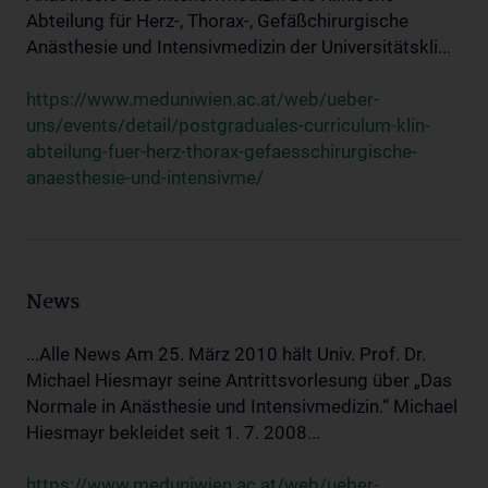
Abteilung für Herz-, Thorax-, Gefäßchirurgische
Anästhesie und Intensivmedizin der Universitätskli...
https://www.meduniwien.ac.at/web/ueber-
uns/events/detail/postgraduales-curriculum-klin-
abteilung-fuer-herz-thorax-gefaesschirurgische-
anaesthesie-und-intensivme/
News
...Alle News Am 25. März 2010 hält Univ. Prof. Dr.
Michael Hiesmayr seine Antrittsvorlesung über „Das
Normale in Anästhesie und Intensivmedizin.“ Michael
Hiesmayr bekleidet seit 1. 7. 2008...
https://www.meduniwien.ac.at/web/ueber-