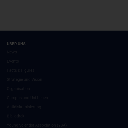
ÜBER UNS
News
Events
Facts & Figures
Strategie und Vision
Organisation
Campus und Uni-Leben
Antidiskriminierung
Bibliothek
Young Scientist Association (YSA)