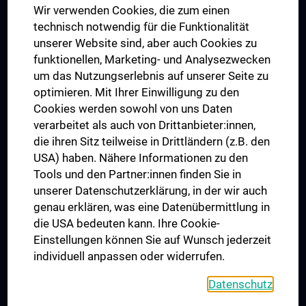
Wir verwenden Cookies, die zum einen
Graduiertentraining
technisch notwendig für die Funktionalität
Dual Career
unserer Website sind, aber auch Cookies zu
funktionellen, Marketing- und Analysezwecken
Trusted Reseach - Research Security - Foreign Interference
um das Nutzungserlebnis auf unserer Seite zu
UNESCO Lehrstuhl für Bioethik
optimieren. Mit Ihrer Einwilligung zu den
MUVI
Cookies werden sowohl von uns Daten
verarbeitet als auch von Drittanbieter:innen,
die ihren Sitz teilweise in Drittländern (z.B. den
USA) haben. Nähere Informationen zu den
Folgen Sie uns auf
Tools und den Partner:innen finden Sie in
unserer Datenschutzerklärung, in der wir auch
genau erklären, was eine Datenübermittlung in
die USA bedeuten kann. Ihre Cookie-
Einstellungen können Sie auf Wunsch jederzeit
individuell anpassen oder widerrufen.
PRESSE
JOBS
Datenschutz
MEDUNI SHOP