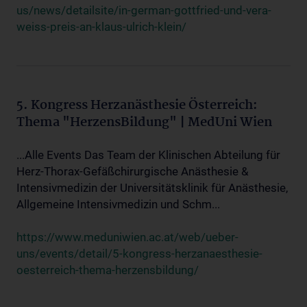
us/news/detailsite/in-german-gottfried-und-vera-
weiss-preis-an-klaus-ulrich-klein/
5. Kongress Herzanästhesie Österreich:
Thema "HerzensBildung" | MedUni Wien
...Alle Events Das Team der Klinischen Abteilung für
Herz-Thorax-Gefäßchirurgische Anästhesie &
Intensivmedizin der Universitätsklinik für Anästhesie,
Allgemeine Intensivmedizin und Schm...
https://www.meduniwien.ac.at/web/ueber-
uns/events/detail/5-kongress-herzanaesthesie-
oesterreich-thema-herzensbildung/