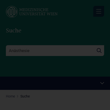
Skip
to
main
content
Suche
Home
Suche