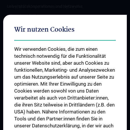
Universitätskooperationen und Netzwerke
Internationale Kooperationen
Adjunct Professorships
Wir nutzen Cookies
Student & Staff Exchange
Das KPJ der MedUni Wien
Wir verwenden Cookies, die zum einen
Graduiertentraining
technisch notwendig für die Funktionalität
Dual Career
unserer Website sind, aber auch Cookies zu
funktionellen, Marketing- und Analysezwecken
Trusted Reseach - Research Security - Foreign Interference
um das Nutzungserlebnis auf unserer Seite zu
UNESCO Lehrstuhl für Bioethik
optimieren. Mit Ihrer Einwilligung zu den
MUVI
Cookies werden sowohl von uns Daten
verarbeitet als auch von Drittanbieter:innen,
die ihren Sitz teilweise in Drittländern (z.B. den
USA) haben. Nähere Informationen zu den
Folgen Sie uns auf
Tools und den Partner:innen finden Sie in
unserer Datenschutzerklärung, in der wir auch