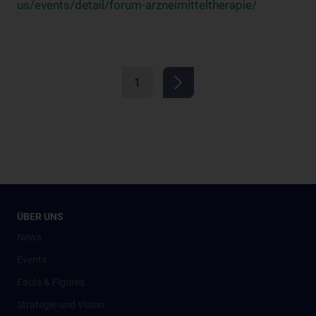
us/events/detail/forum-arzneimitteltherapie/
1
ÜBER UNS
News
Events
Facts & Figures
Strategie und Vision