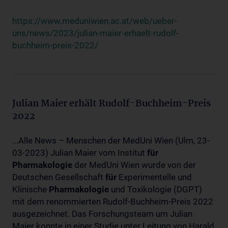
https://www.meduniwien.ac.at/web/ueber-
uns/news/2023/julian-maier-erhaelt-rudolf-
buchheim-preis-2022/
Julian Maier erhält Rudolf-Buchheim-Preis
2022
...Alle News – Menschen der MedUni Wien (Ulm, 23-
03-2023) Julian Maier vom Institut
für
Pharmakologie
der MedUni Wien wurde von der
Deutschen Gesellschaft
für
Experimentelle und
Klinische
Pharmakologie
und Toxikologie (DGPT)
mit dem renommierten Rudolf-Buchheim-Preis 2022
ausgezeichnet. Das Forschungsteam um Julian
Maier konnte in einer Studie unter Leitung von Harald