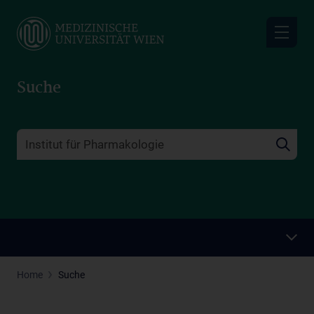
Skip
to
main
content
Suche
Home
Suche