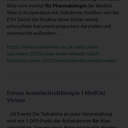
Sitte vom Institut
für
Pharmakologie
der MedUni
Wien in Kooperation mit Volodymyr Korkhov von der
ETH Zürich die Struktur eines bisher wenig
erforschten Kationentransporters darstellen und
untersuchte außerdem...
https://www.meduniwien.ac.at/web/ueber-
uns/news/2023/julian-maier-erhaelt-rudolf-
buchheim-preis-2022/menschen-der-meduni-wien/
Forum Arzneimitteltherapie | MedUni
Vienna
...All Events Die Teilnahme an jeder Veranstaltung
wird mit 1 DFP-Punkt der Ärztekammer
für
Wien
akkreditiert. Organisation: Peter Matzneller, Brigitte