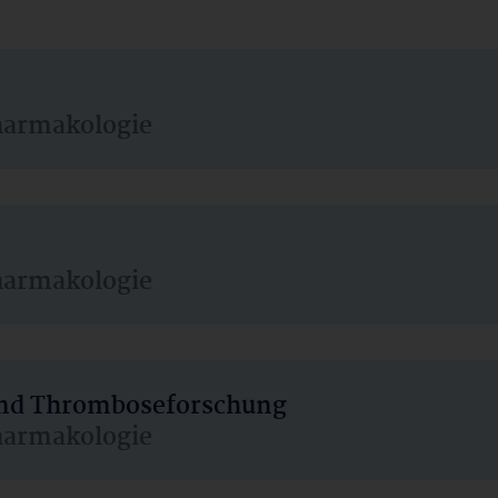
harmakologie
harmakologie
 und Thromboseforschung
harmakologie