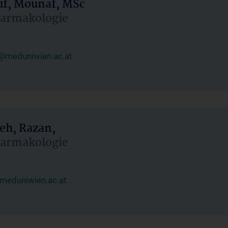
uf, Mounaf, MSc
Pharmakologie
@meduniwien.ac.at
eh, Razan,
Pharmakologie
meduniwien.ac.at