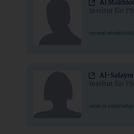
Al Makhlo
Institut für 
mounaf.almakhlouf
Al-Salaym
Institut für 
razan.al-salaymeh@