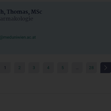
h, Thomas, MSc
Pharmakologie
@meduniwien.ac.at
1
2
3
4
5
…
28