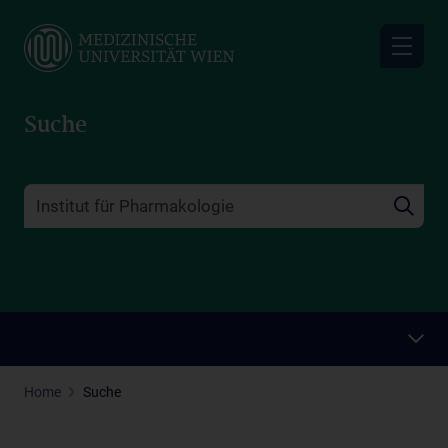
Skip
to
main
content
Suche
Home
Suche