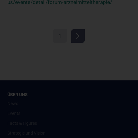
us/events/detail/forum-arzneimitteltherapie/
1
ÜBER UNS
News
Events
Facts & Figures
Strategie und Vision