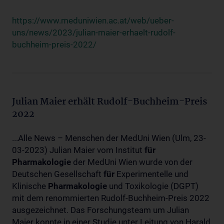
https://www.meduniwien.ac.at/web/ueber-
uns/news/2023/julian-maier-erhaelt-rudolf-
buchheim-preis-2022/
Julian Maier erhält Rudolf-Buchheim-Preis
2022
...Alle News – Menschen der MedUni Wien (Ulm, 23-
03-2023) Julian Maier vom Institut
für
Pharmakologie
der MedUni Wien wurde von der
Deutschen Gesellschaft
für
Experimentelle und
Klinische
Pharmakologie
und Toxikologie (DGPT)
mit dem renommierten Rudolf-Buchheim-Preis 2022
ausgezeichnet. Das Forschungsteam um Julian
Maier konnte in einer Studie unter Leitung von Harald