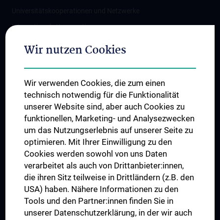
Universitätskooperationen und Netzwerke
Internationale Kooperationen
Adjunct Professorships
Wir nutzen Cookies
Student & Staff Exchange
Das KPJ der MedUni Wien
Wir verwenden Cookies, die zum einen
Graduiertentraining
technisch notwendig für die Funktionalität
Dual Career
unserer Website sind, aber auch Cookies zu
funktionellen, Marketing- und Analysezwecken
Trusted Reseach - Research Security - Foreign Interference
um das Nutzungserlebnis auf unserer Seite zu
UNESCO Lehrstuhl für Bioethik
optimieren. Mit Ihrer Einwilligung zu den
MUVI
Cookies werden sowohl von uns Daten
verarbeitet als auch von Drittanbieter:innen,
die ihren Sitz teilweise in Drittländern (z.B. den
USA) haben. Nähere Informationen zu den
Folgen Sie uns auf
Tools und den Partner:innen finden Sie in
unserer Datenschutzerklärung, in der wir auch