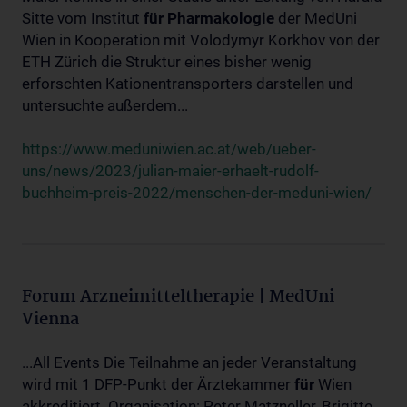
Sitte vom Institut
für
Pharmakologie
der MedUni
Wien in Kooperation mit Volodymyr Korkhov von der
ETH Zürich die Struktur eines bisher wenig
erforschten Kationentransporters darstellen und
untersuchte außerdem...
https://www.meduniwien.ac.at/web/ueber-
uns/news/2023/julian-maier-erhaelt-rudolf-
buchheim-preis-2022/menschen-der-meduni-wien/
Forum Arzneimitteltherapie | MedUni
Vienna
...All Events Die Teilnahme an jeder Veranstaltung
wird mit 1 DFP-Punkt der Ärztekammer
für
Wien
akkreditiert. Organisation: Peter Matzneller, Brigitte