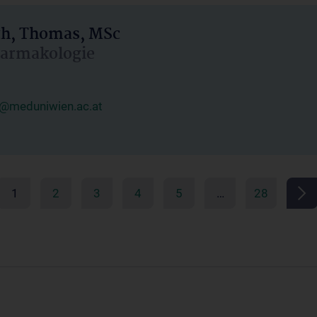
h, Thomas, MSc
Pharmakologie
@meduniwien.ac.at
1
2
3
4
5
…
28