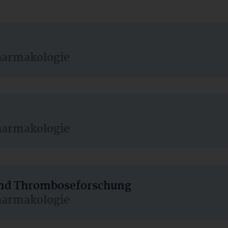
harmakologie
harmakologie
 und Thromboseforschung
harmakologie