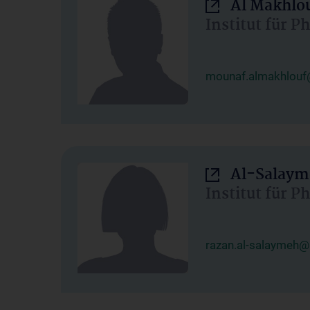
Al Makhlo
Institut für 
mounaf.almakhlouf
Al-Salaym
Institut für 
razan.al-salaymeh@