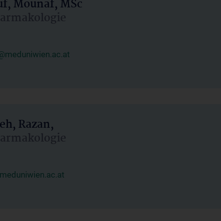
uf, Mounaf, MSc
Pharmakologie
@meduniwien.ac.at
eh, Razan,
Pharmakologie
meduniwien.ac.at