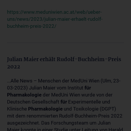
https://www.meduniwien.ac.at/web/ueber-
uns/news/2023/julian-maier-erhaelt-rudolf-
buchheim-preis-2022/
Julian Maier erhält Rudolf-Buchheim-Preis
2022
...Alle News – Menschen der MedUni Wien (Ulm, 23-
03-2023) Julian Maier vom Institut
für
Pharmakologie
der MedUni Wien wurde von der
Deutschen Gesellschaft
für
Experimentelle und
Klinische
Pharmakologie
und Toxikologie (DGPT)
mit dem renommierten Rudolf-Buchheim-Preis 2022
ausgezeichnet. Das Forschungsteam um Julian
Maier konnte in einer Studie unter Leitung von Harald