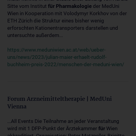
Sitte vom Institut
für
Pharmakologie
der MedUni
Wien in Kooperation mit Volodymyr Korkhov von der
ETH Zürich die Struktur eines bisher wenig
erforschten Kationentransporters darstellen und
untersuchte außerdem...
https://www.meduniwien.ac.at/web/ueber-
uns/news/2023/julian-maier-erhaelt-rudolf-
buchheim-preis-2022/menschen-der-meduni-wien/
Forum Arzneimitteltherapie | MedUni
Vienna
...All Events Die Teilnahme an jeder Veranstaltung
wird mit 1 DFP-Punkt der Ärztekammer
für
Wien
akkreditiert. Organisation: Peter Matzneller, Brigitte