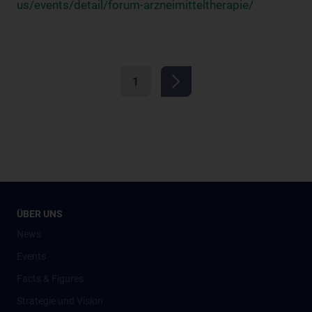
us/events/detail/forum-arzneimitteltherapie/
1
ÜBER UNS
News
Events
Facts & Figures
Strategie und Vision