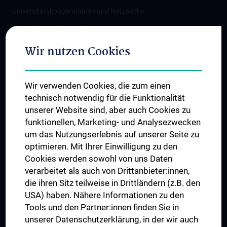
Universitätskooperationen und Netzwerke
Internationale Kooperationen
Adjunct Professorships
Wir nutzen Cookies
Student & Staff Exchange
Das KPJ der MedUni Wien
Wir verwenden Cookies, die zum einen
Graduiertentraining
technisch notwendig für die Funktionalität
Dual Career
unserer Website sind, aber auch Cookies zu
funktionellen, Marketing- und Analysezwecken
Trusted Reseach - Research Security - Foreign Interference
um das Nutzungserlebnis auf unserer Seite zu
UNESCO Lehrstuhl für Bioethik
optimieren. Mit Ihrer Einwilligung zu den
MUVI
Cookies werden sowohl von uns Daten
verarbeitet als auch von Drittanbieter:innen,
die ihren Sitz teilweise in Drittländern (z.B. den
USA) haben. Nähere Informationen zu den
Folgen Sie uns auf
Tools und den Partner:innen finden Sie in
unserer Datenschutzerklärung, in der wir auch