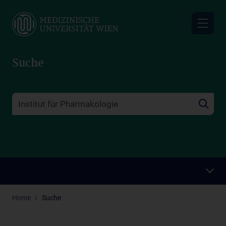
Skip
to
main
content
Suche
Home
Suche