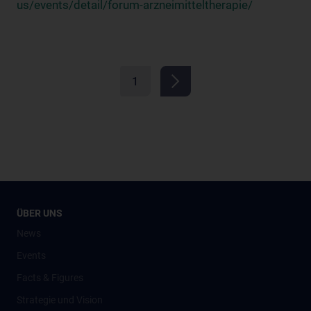
us/events/detail/forum-arzneimitteltherapie/
1
ÜBER UNS
News
Events
Facts & Figures
Strategie und Vision