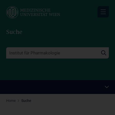
Skip
to
main
content
Suche
Home
Suche