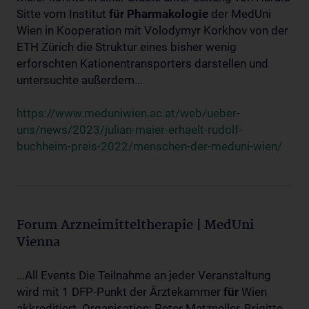
Sitte vom Institut
für
Pharmakologie
der MedUni
Wien in Kooperation mit Volodymyr Korkhov von der
ETH Zürich die Struktur eines bisher wenig
erforschten Kationentransporters darstellen und
untersuchte außerdem...
https://www.meduniwien.ac.at/web/ueber-
uns/news/2023/julian-maier-erhaelt-rudolf-
buchheim-preis-2022/menschen-der-meduni-wien/
Forum Arzneimitteltherapie | MedUni
Vienna
...All Events Die Teilnahme an jeder Veranstaltung
wird mit 1 DFP-Punkt der Ärztekammer
für
Wien
akkreditiert. Organisation: Peter Matzneller, Brigitte