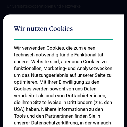
Universitätskooperationen und Netzwerke
Internationale Kooperationen
Adjunct Professorships
Wir nutzen Cookies
Student & Staff Exchange
Das KPJ der MedUni Wien
Wir verwenden Cookies, die zum einen
Graduiertentraining
technisch notwendig für die Funktionalität
Dual Career
unserer Website sind, aber auch Cookies zu
funktionellen, Marketing- und Analysezwecken
Trusted Reseach - Research Security - Foreign Interference
um das Nutzungserlebnis auf unserer Seite zu
UNESCO Lehrstuhl für Bioethik
optimieren. Mit Ihrer Einwilligung zu den
MUVI
Cookies werden sowohl von uns Daten
verarbeitet als auch von Drittanbieter:innen,
die ihren Sitz teilweise in Drittländern (z.B. den
USA) haben. Nähere Informationen zu den
Folgen Sie uns auf
Tools und den Partner:innen finden Sie in
unserer Datenschutzerklärung, in der wir auch