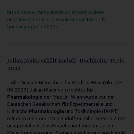
https://www.meduniwien.ac.at/web/ueber-
uns/news/2023/julian-maier-erhaelt-rudolf-
buchheim-preis-2022/
Julian Maier erhält Rudolf-Buchheim-Preis
2022
...Alle News – Menschen der MedUni Wien (Ulm, 23-
03-2023) Julian Maier vom Institut
für
Pharmakologie
der MedUni Wien wurde von der
Deutschen Gesellschaft
für
Experimentelle und
Klinische
Pharmakologie
und Toxikologie (DGPT)
mit dem renommierten Rudolf-Buchheim-Preis 2022
ausgezeichnet. Das Forschungsteam um Julian
Maier konnte in einer Studie unter Leitung von Harald