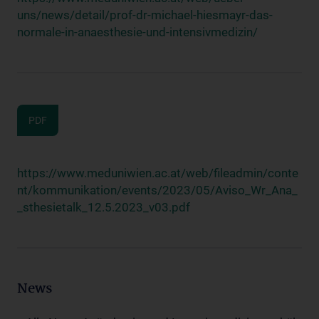
uns/news/detail/prof-dr-michael-hiesmayr-das-
normale-in-anaesthesie-und-intensivmedizin/
PDF
https://www.meduniwien.ac.at/web/fileadmin/conte
nt/kommunikation/events/2023/05/Aviso_Wr_Ana_
_sthesietalk_12.5.2023_v03.pdf
News