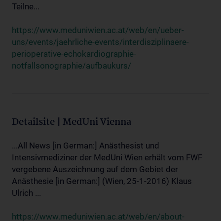
Teilne...
https://www.meduniwien.ac.at/web/en/ueber-
uns/events/jaehrliche-events/interdisziplinaere-
perioperative-echokardiographie-
notfallsonographie/aufbaukurs/
Detailsite | MedUni Vienna
...All News [in German:] Anästhesist und
Intensivmediziner der MedUni Wien erhält vom FWF
vergebene Auszeichnung auf dem Gebiet der
Anästhesie [in German:] (Wien, 25-1-2016) Klaus
Ulrich ...
https://www.meduniwien.ac.at/web/en/about-