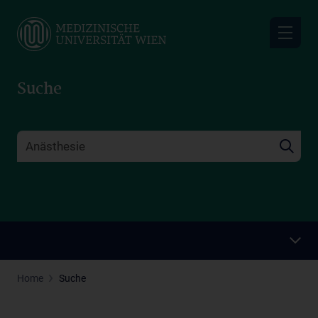
Skip
to
main
content
Suche
Home
Suche