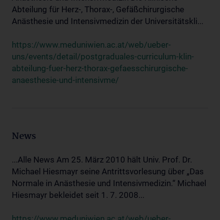
Abteilung für Herz-, Thorax-, Gefäßchirurgische
Anästhesie und Intensivmedizin der Universitätskli...
https://www.meduniwien.ac.at/web/ueber-
uns/events/detail/postgraduales-curriculum-klin-
abteilung-fuer-herz-thorax-gefaesschirurgische-
anaesthesie-und-intensivme/
News
...Alle News Am 25. März 2010 hält Univ. Prof. Dr.
Michael Hiesmayr seine Antrittsvorlesung über „Das
Normale in Anästhesie und Intensivmedizin.“ Michael
Hiesmayr bekleidet seit 1. 7. 2008...
https://www.meduniwien.ac.at/web/ueber-