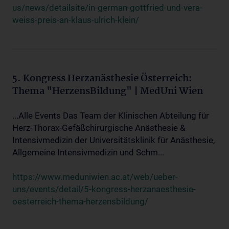
us/news/detailsite/in-german-gottfried-und-vera-
weiss-preis-an-klaus-ulrich-klein/
5. Kongress Herzanästhesie Österreich:
Thema "HerzensBildung" | MedUni Wien
...Alle Events Das Team der Klinischen Abteilung für
Herz-Thorax-Gefäßchirurgische Anästhesie &
Intensivmedizin der Universitätsklinik für Anästhesie,
Allgemeine Intensivmedizin und Schm...
https://www.meduniwien.ac.at/web/ueber-
uns/events/detail/5-kongress-herzanaesthesie-
oesterreich-thema-herzensbildung/