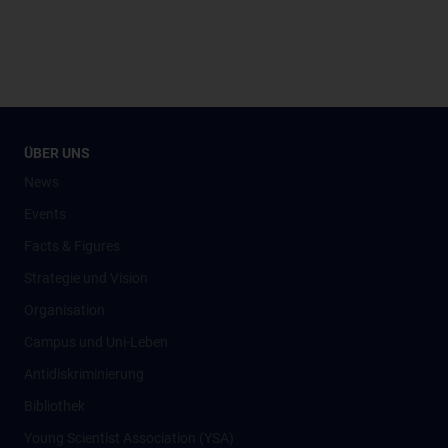
ÜBER UNS
News
Events
Facts & Figures
Strategie und Vision
Organisation
Campus und Uni-Leben
Antidiskriminierung
Bibliothek
Young Scientist Association (YSA)