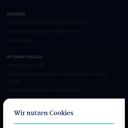
KARRIERE
Karriere an der Medizinischen Universität Wien
Karriereentwicklung an der MedUni Wien
Offene Stellen
INTERNATIONALES
Internationales Profil
Information für Studierende mit Flüchtlingsstatus aus der
Ukraine
Universitätskooperationen und Netzwerke
Internationale Kooperationen
Adjunct Professorships
Wir nutzen Cookies
Student & Staff Exchange
Das KPJ der MedUni Wien