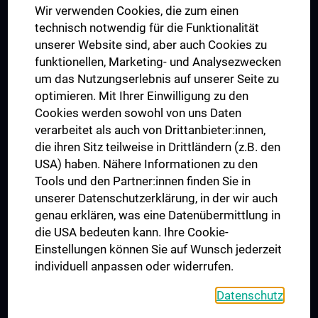
Wir verwenden Cookies, die zum einen
Graduiertentraining
technisch notwendig für die Funktionalität
Dual Career
unserer Website sind, aber auch Cookies zu
funktionellen, Marketing- und Analysezwecken
Trusted Reseach - Research Security - Foreign Interference
um das Nutzungserlebnis auf unserer Seite zu
UNESCO Lehrstuhl für Bioethik
optimieren. Mit Ihrer Einwilligung zu den
MUVI
Cookies werden sowohl von uns Daten
verarbeitet als auch von Drittanbieter:innen,
die ihren Sitz teilweise in Drittländern (z.B. den
USA) haben. Nähere Informationen zu den
Folgen Sie uns auf
Tools und den Partner:innen finden Sie in
unserer Datenschutzerklärung, in der wir auch
genau erklären, was eine Datenübermittlung in
die USA bedeuten kann. Ihre Cookie-
Einstellungen können Sie auf Wunsch jederzeit
individuell anpassen oder widerrufen.
PRESSE
JOBS
Datenschutz
MEDUNI SHOP