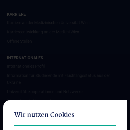
KARRIERE
Karriere an der Medizinischen Universität Wien
Karriereentwicklung an der MedUni Wien
Offene Stellen
INTERNATIONALES
Internationales Profil
Information für Studierende mit Flüchtlingsstatus aus der
Ukraine
Universitätskooperationen und Netzwerke
Internationale Kooperationen
Adjunct Professorships
Wir nutzen Cookies
Student & Staff Exchange
Das KPJ der MedUni Wien