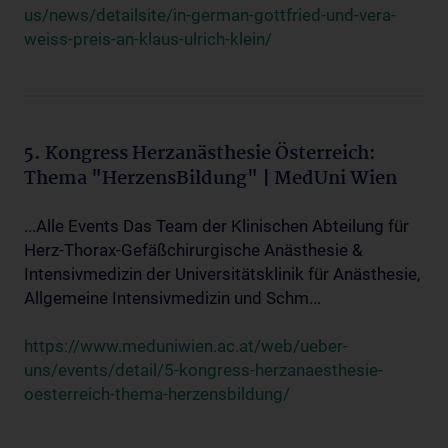
us/news/detailsite/in-german-gottfried-und-vera-
weiss-preis-an-klaus-ulrich-klein/
5. Kongress Herzanästhesie Österreich:
Thema "HerzensBildung" | MedUni Wien
...Alle Events Das Team der Klinischen Abteilung für
Herz-Thorax-Gefäßchirurgische Anästhesie &
Intensivmedizin der Universitätsklinik für Anästhesie,
Allgemeine Intensivmedizin und Schm...
https://www.meduniwien.ac.at/web/ueber-
uns/events/detail/5-kongress-herzanaesthesie-
oesterreich-thema-herzensbildung/