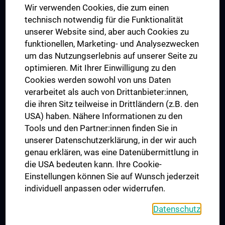
Wir verwenden Cookies, die zum einen
Graduiertentraining
technisch notwendig für die Funktionalität
Dual Career
unserer Website sind, aber auch Cookies zu
funktionellen, Marketing- und Analysezwecken
Trusted Reseach - Research Security - Foreign Interference
um das Nutzungserlebnis auf unserer Seite zu
UNESCO Lehrstuhl für Bioethik
optimieren. Mit Ihrer Einwilligung zu den
MUVI
Cookies werden sowohl von uns Daten
verarbeitet als auch von Drittanbieter:innen,
die ihren Sitz teilweise in Drittländern (z.B. den
USA) haben. Nähere Informationen zu den
Folgen Sie uns auf
Tools und den Partner:innen finden Sie in
unserer Datenschutzerklärung, in der wir auch
genau erklären, was eine Datenübermittlung in
die USA bedeuten kann. Ihre Cookie-
Einstellungen können Sie auf Wunsch jederzeit
individuell anpassen oder widerrufen.
PRESSE
JOBS
Datenschutz
MEDUNI SHOP