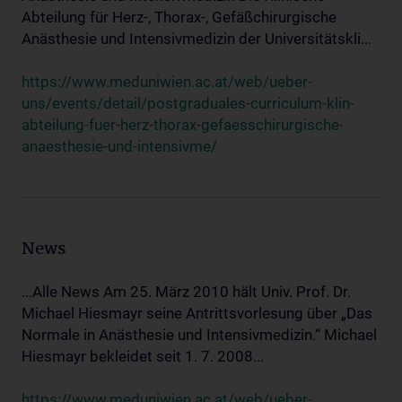
Abteilung für Herz-, Thorax-, Gefäßchirurgische
Anästhesie und Intensivmedizin der Universitätskli...
https://www.meduniwien.ac.at/web/ueber-
uns/events/detail/postgraduales-curriculum-klin-
abteilung-fuer-herz-thorax-gefaesschirurgische-
anaesthesie-und-intensivme/
News
...Alle News Am 25. März 2010 hält Univ. Prof. Dr.
Michael Hiesmayr seine Antrittsvorlesung über „Das
Normale in Anästhesie und Intensivmedizin.“ Michael
Hiesmayr bekleidet seit 1. 7. 2008...
https://www.meduniwien.ac.at/web/ueber-