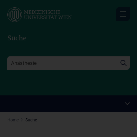
Skip
to
main
content
Suche
Home
Suche