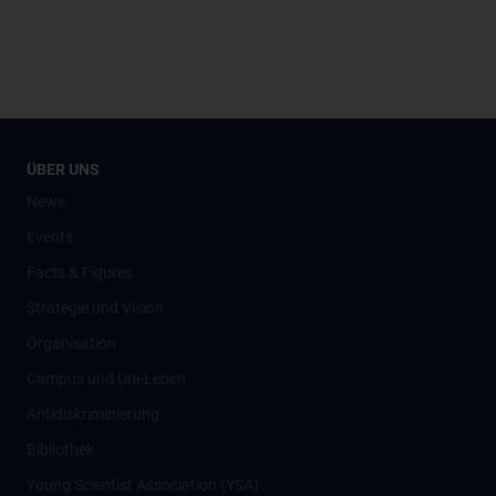
ÜBER UNS
News
Events
Facts & Figures
Strategie und Vision
Organisation
Campus und Uni-Leben
Antidiskriminierung
Bibliothek
Young Scientist Association (YSA)