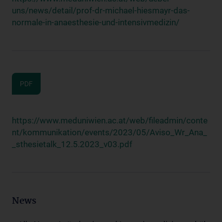
uns/news/detail/prof-dr-michael-hiesmayr-das-
normale-in-anaesthesie-und-intensivmedizin/
PDF
https://www.meduniwien.ac.at/web/fileadmin/conte
nt/kommunikation/events/2023/05/Aviso_Wr_Ana_
_sthesietalk_12.5.2023_v03.pdf
News