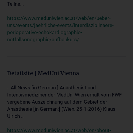
Teilne...
https://www.meduniwien.ac.at/web/en/ueber-
uns/events/jaehrliche-events/interdisziplinaere-
perioperative-echokardiographie-
notfallsonographie/aufbaukurs/
Detailsite | MedUni Vienna
...All News [in German:] Anästhesist und
Intensivmediziner der MedUni Wien erhält vom FWF
vergebene Auszeichnung auf dem Gebiet der
Anästhesie [in German:] (Wien, 25-1-2016) Klaus
Ulrich ...
https://www.meduniwien.ac.at/web/en/about-