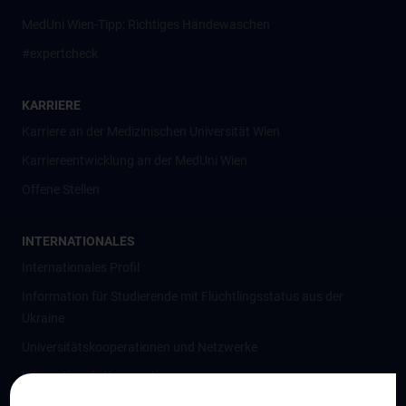
MedUni Wien-Tipp: Richtiges Händewaschen
#expertcheck
KARRIERE
Karriere an der Medizinischen Universität Wien
Karriereentwicklung an der MedUni Wien
Offene Stellen
INTERNATIONALES
Internationales Profil
Information für Studierende mit Flüchtlingsstatus aus der
Ukraine
Universitätskooperationen und Netzwerke
Internationale Kooperationen
Adjunct Professorships