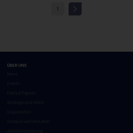
1
ÜBER UNS
News
Events
Facts & Figures
Strategie und Vision
Organisation
Campus und Uni-Leben
Antidiskriminierung