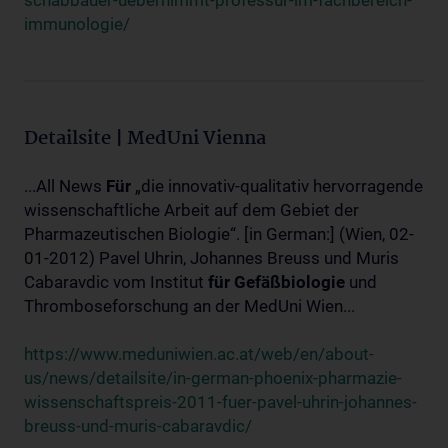
schabbauer-uebernimmt-professur-im-fachbereich-
immunologie/
Detailsite | MedUni Vienna
...All News
Für
„die innovativ-qualitativ hervorragende
wissenschaftliche Arbeit auf dem Gebiet der
Pharmazeutischen Biologie“. [in German:] (Wien, 02-
01-2012) Pavel Uhrin, Johannes Breuss und Muris
Cabaravdic vom Institut
für
Gefäßbiologie
und
Thromboseforschung an der MedUni Wien...
https://www.meduniwien.ac.at/web/en/about-
us/news/detailsite/in-german-phoenix-pharmazie-
wissenschaftspreis-2011-fuer-pavel-uhrin-johannes-
breuss-und-muris-cabaravdic/