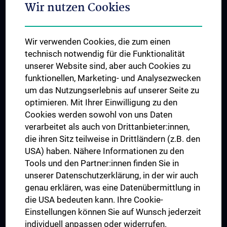
Wir nutzen Cookies
Student & Staff Exchange
Das KPJ der MedUni Wien
Wir verwenden Cookies, die zum einen
Graduiertentraining
technisch notwendig für die Funktionalität
Dual Career
unserer Website sind, aber auch Cookies zu
funktionellen, Marketing- und Analysezwecken
Trusted Reseach - Research Security - Foreign Interference
um das Nutzungserlebnis auf unserer Seite zu
UNESCO Lehrstuhl für Bioethik
optimieren. Mit Ihrer Einwilligung zu den
MUVI
Cookies werden sowohl von uns Daten
verarbeitet als auch von Drittanbieter:innen,
die ihren Sitz teilweise in Drittländern (z.B. den
USA) haben. Nähere Informationen zu den
Folgen Sie uns auf
Tools und den Partner:innen finden Sie in
unserer Datenschutzerklärung, in der wir auch
genau erklären, was eine Datenübermittlung in
die USA bedeuten kann. Ihre Cookie-
Einstellungen können Sie auf Wunsch jederzeit
individuell anpassen oder widerrufen.
PRESSE