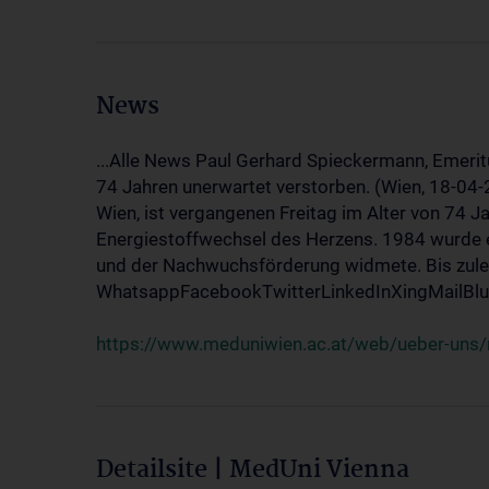
News
...Alle News Paul Gerhard Spieckermann, Emerit
74 Jahren unerwartet verstorben. (Wien, 18-04
Wien, ist vergangenen Freitag im Alter von 74 J
Energiestoffwechsel des Herzens. 1984 wurde e
und der Nachwuchsförderung widmete. Bis zuletz
WhatsappFacebookTwitterLinkedInXingMailBlue
https://www.meduniwien.ac.at/web/ueber-uns/
Detailsite | MedUni Vienna