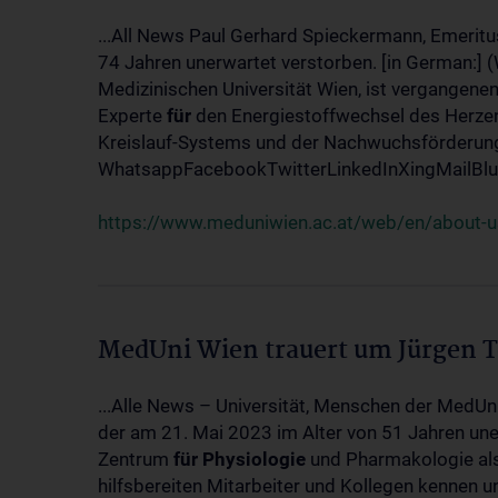
...All News Paul Gerhard Spieckermann, Emeritu
74 Jahren unerwartet verstorben. [in German:] 
Medizinischen Universität Wien, ist vergangenen
Experte
für
den Energiestoffwechsel des Herzen
Kreislauf-Systems und der Nachwuchsförderung w
WhatsappFacebookTwitterLinkedInXingMailBlue
https://www.meduniwien.ac.at/web/en/about-us
MedUni Wien trauert um Jürgen 
...Alle News – Universität, Menschen der MedUn
der am 21. Mai 2023 im Alter von 51 Jahren uner
Zentrum
für
Physiologie
und Pharmakologie als 
hilfsbereiten Mitarbeiter und Kollegen kennen u