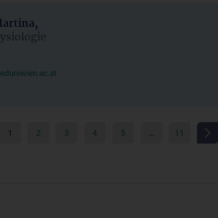
artina,
hysiologie
duniwien.ac.at
1
2
3
4
5
…
11