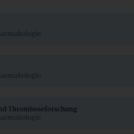
harmakologie
harmakologie
 und Thromboseforschung
harmakologie