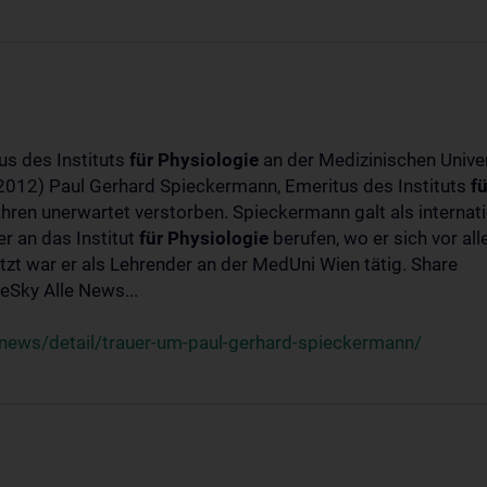
us des Instituts
für
Physiologie
an der Medizinischen Univer
-2012) Paul Gerhard Spieckermann, Emeritus des Instituts
fü
ahren unerwartet verstorben. Spieckermann galt als interna
r an das Institut
für
Physiologie
berufen, wo er sich vor a
t war er als Lehrender an der MedUni Wien tätig. Share
Sky Alle News...
news/detail/trauer-um-paul-gerhard-spieckermann/