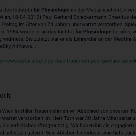
s des Instituts
für
Physiologie
an der Medizinischen Univers
(Wien, 18-04-2012) Paul Gerhard Spieckermann, Emeritus de
 Freitag im Alter von 74 Jahren unerwartet verstorben. Spie
s. 1984 wurde er an das Institut
für
Physiologie
berufen, w
idmete. Bis zuletzt war er als Lehrender an der MedUni Wi
Sky All News...
/news/detailsite/in-german-trauer-um-paul-gerhard-spie
Toth
i Wien In stiller Trauer nehmen wir Abschied von unserem K
wartet verstorben ist. Herr Toth war 30 Jahre Mitarbeiter a
Sicherheitsbeauftragter tätig. Wir haben ihn als engagierte
nd schätzen gelernt. Sein Ableben hinterlässt eine tiefe Lüc