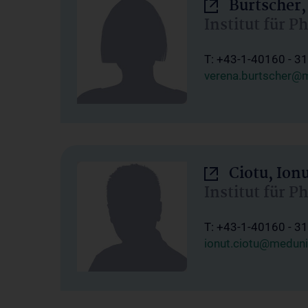
Burtscher,
Institut für P
T: +43-1-40160 - 3
verena.burtscher@m
Ciotu, Ion
Institut für P
T: +43-1-40160 - 3
ionut.ciotu@meduni