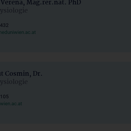
 Verena, Mag.rer.nat. PhD
hysiologie
1432
eduniwien.ac.at
ut Cosmin, Dr.
hysiologie
1105
wien.ac.at