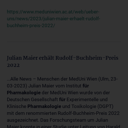
https://www.meduniwien.ac.at/web/ueber-
uns/news/2023/julian-maier-erhaelt-rudolf-
buchheim-preis-2022/
Julian Maier erhält Rudolf-Buchheim-Preis
2022
...Alle News – Menschen der MedUni Wien (Ulm, 23-
03-2023) Julian Maier vom Institut
für
Pharmakologie
der MedUni Wien wurde von der
Deutschen Gesellschaft
für
Experimentelle und
Klinische
Pharmakologie
und Toxikologie (DGPT)
mit dem renommierten Rudolf-Buchheim-Preis 2022
ausgezeichnet. Das Forschungsteam um Julian
Maier konnte in einer Studie unter Leitung von Harald