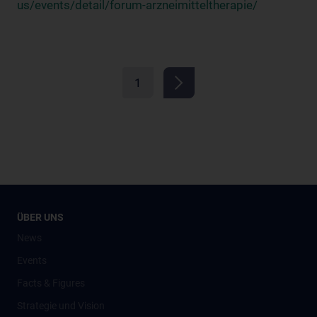
us/events/detail/forum-arzneimitteltherapie/
1
ÜBER UNS
News
Events
Facts & Figures
Strategie und Vision