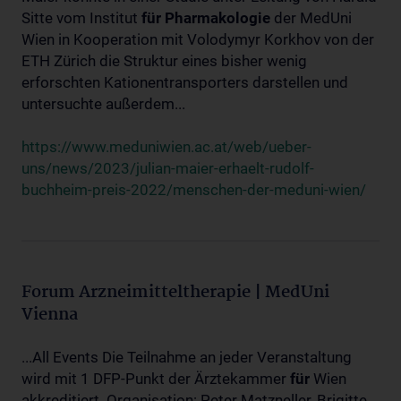
Sitte vom Institut
für
Pharmakologie
der MedUni
Wien in Kooperation mit Volodymyr Korkhov von der
ETH Zürich die Struktur eines bisher wenig
erforschten Kationentransporters darstellen und
untersuchte außerdem...
https://www.meduniwien.ac.at/web/ueber-
uns/news/2023/julian-maier-erhaelt-rudolf-
buchheim-preis-2022/menschen-der-meduni-wien/
Forum Arzneimitteltherapie | MedUni
Vienna
...All Events Die Teilnahme an jeder Veranstaltung
wird mit 1 DFP-Punkt der Ärztekammer
für
Wien
akkreditiert. Organisation: Peter Matzneller, Brigitte