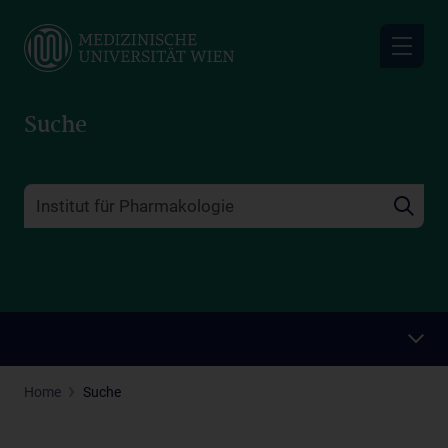
Skip
to
main
content
Suche
Home
Suche