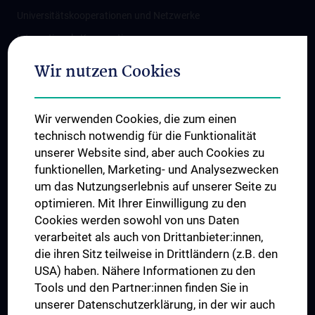
Universitätskooperationen und Netzwerke
Internationale Kooperationen
Adjunct Professorships
Wir nutzen Cookies
Student & Staff Exchange
Das KPJ der MedUni Wien
Wir verwenden Cookies, die zum einen
Graduiertentraining
technisch notwendig für die Funktionalität
Dual Career
unserer Website sind, aber auch Cookies zu
funktionellen, Marketing- und Analysezwecken
Trusted Reseach - Research Security - Foreign Interference
um das Nutzungserlebnis auf unserer Seite zu
UNESCO Lehrstuhl für Bioethik
optimieren. Mit Ihrer Einwilligung zu den
MUVI
Cookies werden sowohl von uns Daten
verarbeitet als auch von Drittanbieter:innen,
die ihren Sitz teilweise in Drittländern (z.B. den
USA) haben. Nähere Informationen zu den
Folgen Sie uns auf
Tools und den Partner:innen finden Sie in
unserer Datenschutzerklärung, in der wir auch