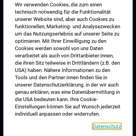
Wir verwenden Cookies, die zum einen
Graduiertentraining
technisch notwendig für die Funktionalität
Dual Career
unserer Website sind, aber auch Cookies zu
funktionellen, Marketing- und Analysezwecken
Trusted Reseach - Research Security - Foreign Interference
um das Nutzungserlebnis auf unserer Seite zu
UNESCO Lehrstuhl für Bioethik
optimieren. Mit Ihrer Einwilligung zu den
MUVI
Cookies werden sowohl von uns Daten
verarbeitet als auch von Drittanbieter:innen,
die ihren Sitz teilweise in Drittländern (z.B. den
USA) haben. Nähere Informationen zu den
Folgen Sie uns auf
Tools und den Partner:innen finden Sie in
unserer Datenschutzerklärung, in der wir auch
genau erklären, was eine Datenübermittlung in
die USA bedeuten kann. Ihre Cookie-
Einstellungen können Sie auf Wunsch jederzeit
individuell anpassen oder widerrufen.
PRESSE
JOBS
Datenschutz
MEDUNI SHOP