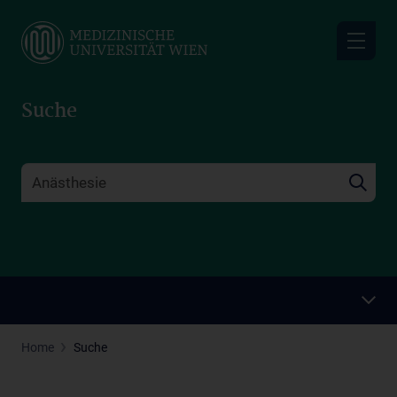
Skip
to
main
content
Suche
Home
Suche