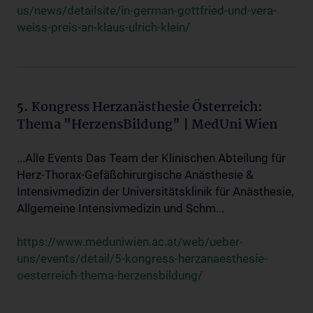
us/news/detailsite/in-german-gottfried-und-vera-
weiss-preis-an-klaus-ulrich-klein/
5. Kongress Herzanästhesie Österreich:
Thema "HerzensBildung" | MedUni Wien
...Alle Events Das Team der Klinischen Abteilung für
Herz-Thorax-Gefäßchirurgische Anästhesie &
Intensivmedizin der Universitätsklinik für Anästhesie,
Allgemeine Intensivmedizin und Schm...
https://www.meduniwien.ac.at/web/ueber-
uns/events/detail/5-kongress-herzanaesthesie-
oesterreich-thema-herzensbildung/