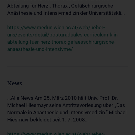
Abteilung für Herz-, Thorax-, Gefäßchirurgische
Anästhesie und Intensivmedizin der Universitätskli...
https://www.meduniwien.ac.at/web/ueber-
uns/events/detail/postgraduales-curriculum-klin-
abteilung-fuer-herz-thorax-gefaesschirurgische-
anaesthesie-und-intensivme/
News
...Alle News Am 25. März 2010 hält Univ. Prof. Dr.
Michael Hiesmayr seine Antrittsvorlesung über „Das
Normale in Anästhesie und Intensivmedizin.“ Michael
Hiesmayr bekleidet seit 1. 7. 2008...
https://www.meduniwien.ac.at/web/ueber-