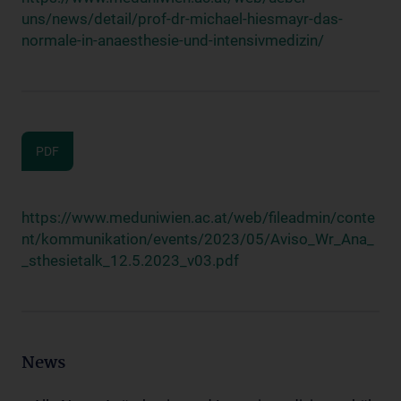
uns/news/detail/prof-dr-michael-hiesmayr-das-
normale-in-anaesthesie-und-intensivmedizin/
PDF
https://www.meduniwien.ac.at/web/fileadmin/conte
nt/kommunikation/events/2023/05/Aviso_Wr_Ana_
_sthesietalk_12.5.2023_v03.pdf
News