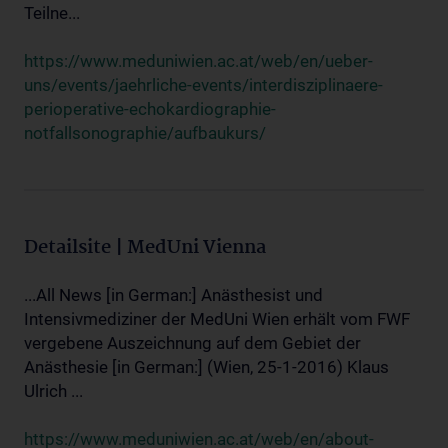
Teilne...
https://www.meduniwien.ac.at/web/en/ueber-
uns/events/jaehrliche-events/interdisziplinaere-
perioperative-echokardiographie-
notfallsonographie/aufbaukurs/
Detailsite | MedUni Vienna
...All News [in German:] Anästhesist und
Intensivmediziner der MedUni Wien erhält vom FWF
vergebene Auszeichnung auf dem Gebiet der
Anästhesie [in German:] (Wien, 25-1-2016) Klaus
Ulrich ...
https://www.meduniwien.ac.at/web/en/about-