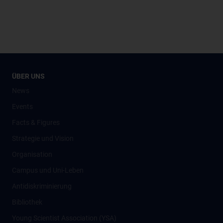
ÜBER UNS
News
Events
Facts & Figures
Strategie und Vision
Organisation
Campus und Uni-Leben
Antidiskriminierung
Bibliothek
Young Scientist Association (YSA)