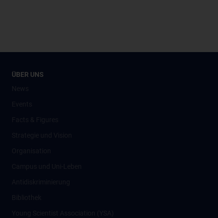
ÜBER UNS
News
Events
Facts & Figures
Strategie und Vision
Organisation
Campus und Uni-Leben
Antidiskriminierung
Bibliothek
Young Scientist Association (YSA)