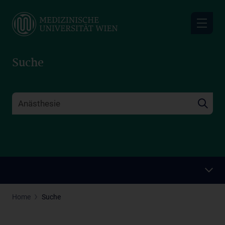
Skip
to
main
content
Suche
Home
Suche