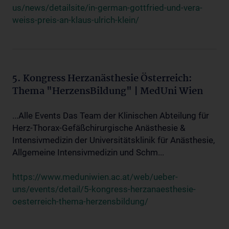
us/news/detailsite/in-german-gottfried-und-vera-
weiss-preis-an-klaus-ulrich-klein/
5. Kongress Herzanästhesie Österreich:
Thema "HerzensBildung" | MedUni Wien
...Alle Events Das Team der Klinischen Abteilung für
Herz-Thorax-Gefäßchirurgische Anästhesie &
Intensivmedizin der Universitätsklinik für Anästhesie,
Allgemeine Intensivmedizin und Schm...
https://www.meduniwien.ac.at/web/ueber-
uns/events/detail/5-kongress-herzanaesthesie-
oesterreich-thema-herzensbildung/