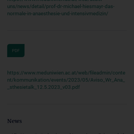
uns/news/detail/prof-dr-michael-hiesmayr-das-
normale-in-anaesthesie-und-intensivmedizin/
PDF
https://www.meduniwien.ac.at/web/fileadmin/conte
nt/kommunikation/events/2023/05/Aviso_Wr_Ana_
_sthesietalk_12.5.2023_v03.pdf
News