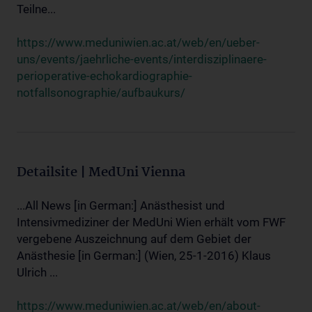
Teilne...
https://www.meduniwien.ac.at/web/en/ueber-
uns/events/jaehrliche-events/interdisziplinaere-
perioperative-echokardiographie-
notfallsonographie/aufbaukurs/
Detailsite | MedUni Vienna
...All News [in German:] Anästhesist und
Intensivmediziner der MedUni Wien erhält vom FWF
vergebene Auszeichnung auf dem Gebiet der
Anästhesie [in German:] (Wien, 25-1-2016) Klaus
Ulrich ...
https://www.meduniwien.ac.at/web/en/about-