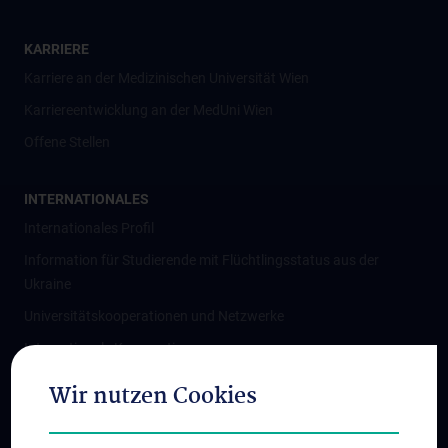
KARRIERE
Karriere an der Medizinischen Universität Wien
Karriereentwicklung an der MedUni Wien
Offene Stellen
INTERNATIONALES
Internationales Profil
Information für Studierende mit Flüchtlingsstatus aus der
Ukraine
Universitätskooperationen und Netzwerke
Internationale Kooperationen
Adjunct Professorships
Wir nutzen Cookies
Student & Staff Exchange
Das KPJ der MedUni Wien