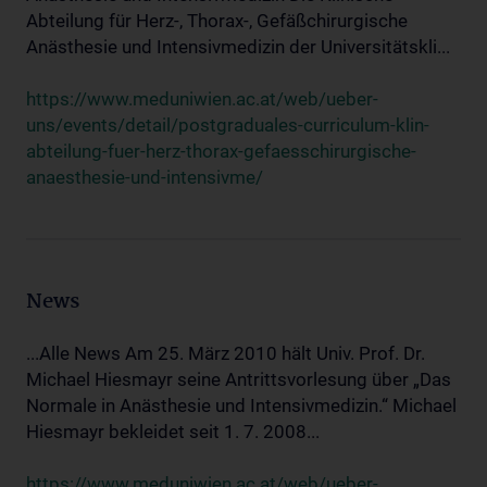
Abteilung für Herz-, Thorax-, Gefäßchirurgische
Anästhesie und Intensivmedizin der Universitätskli...
https://www.meduniwien.ac.at/web/ueber-
uns/events/detail/postgraduales-curriculum-klin-
abteilung-fuer-herz-thorax-gefaesschirurgische-
anaesthesie-und-intensivme/
News
...Alle News Am 25. März 2010 hält Univ. Prof. Dr.
Michael Hiesmayr seine Antrittsvorlesung über „Das
Normale in Anästhesie und Intensivmedizin.“ Michael
Hiesmayr bekleidet seit 1. 7. 2008...
https://www.meduniwien.ac.at/web/ueber-