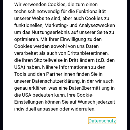
Wir verwenden Cookies, die zum einen
Graduiertentraining
technisch notwendig für die Funktionalität
Dual Career
unserer Website sind, aber auch Cookies zu
funktionellen, Marketing- und Analysezwecken
Trusted Reseach - Research Security - Foreign Interference
um das Nutzungserlebnis auf unserer Seite zu
UNESCO Lehrstuhl für Bioethik
optimieren. Mit Ihrer Einwilligung zu den
MUVI
Cookies werden sowohl von uns Daten
verarbeitet als auch von Drittanbieter:innen,
die ihren Sitz teilweise in Drittländern (z.B. den
USA) haben. Nähere Informationen zu den
Folgen Sie uns auf
Tools und den Partner:innen finden Sie in
unserer Datenschutzerklärung, in der wir auch
genau erklären, was eine Datenübermittlung in
die USA bedeuten kann. Ihre Cookie-
Einstellungen können Sie auf Wunsch jederzeit
individuell anpassen oder widerrufen.
PRESSE
JOBS
Datenschutz
MEDUNI SHOP