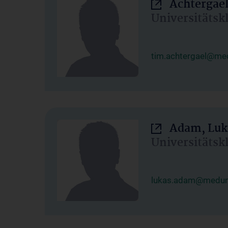
Achtergael
Universitätsk
tim.achtergael@med
Adam, Luk
Universitätsk
lukas.adam@meduni