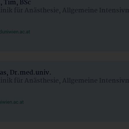
, Tim, BSc
linik für Anästhesie, Allgemeine Intensi
uniwien.ac.at
as, Dr.med.univ.
linik für Anästhesie, Allgemeine Intensi
wien.ac.at