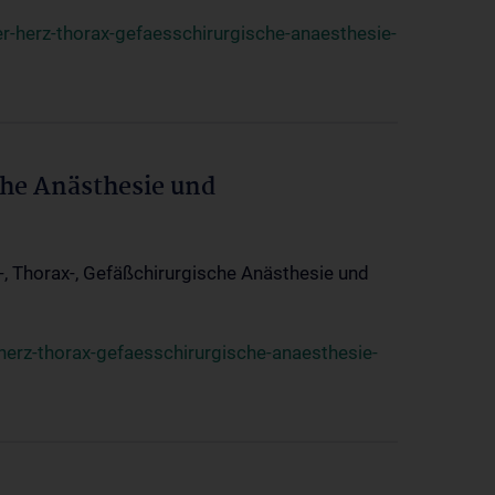
r-herz-thorax-gefaesschirurgische-anaesthesie-
che Anästhesie und
z-, Thorax-, Gefäßchirurgische Anästhesie und
herz-thorax-gefaesschirurgische-anaesthesie-