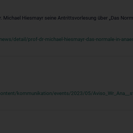
Dr. Michael Hiesmayr seine Antrittsvorlesung über „Das Norm
ews/detail/prof-dr-michael-hiesmayr-das-normale-in-anaes
/content/kommunikation/events/2023/05/Aviso_Wr_Ana__st