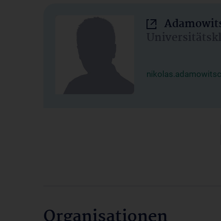
Adamowits
Universitätsk
nikolas.adamowits
Organisationen