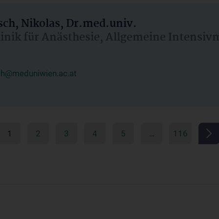
ch, Nikolas, Dr.med.univ.
linik für Anästhesie, Allgemeine Intensi
ch@meduniwien.ac.at
1
2
3
4
5
…
116