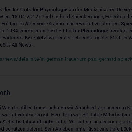
s des Instituts
für
Physiologie
an der Medizinischen Univers
(Wien, 18-04-2012) Paul Gerhard Spieckermann, Emeritus de
 Freitag im Alter von 74 Jahren unerwartet verstorben. Spie
s. 1984 wurde er an das Institut
für
Physiologie
berufen, w
idmete. Bis zuletzt war er als Lehrender an der MedUni Wi
Sky All News...
/news/detailsite/in-german-trauer-um-paul-gerhard-spie
Toth
i Wien In stiller Trauer nehmen wir Abschied von unserem K
wartet verstorben ist. Herr Toth war 30 Jahre Mitarbeiter a
Sicherheitsbeauftragter tätig. Wir haben ihn als engagierte
nd schätzen gelernt. Sein Ableben hinterlässt eine tiefe Lüc