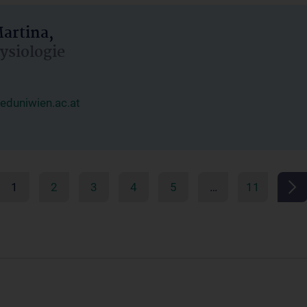
artina,
hysiologie
duniwien.ac.at
1
2
3
4
5
…
11