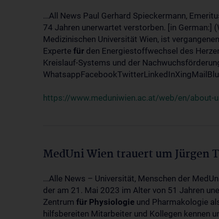
...All News Paul Gerhard Spieckermann, Emeritu
74 Jahren unerwartet verstorben. [in German:] 
Medizinischen Universität Wien, ist vergangenen
Experte
für
den Energiestoffwechsel des Herzen
Kreislauf-Systems und der Nachwuchsförderung w
WhatsappFacebookTwitterLinkedInXingMailBlue
https://www.meduniwien.ac.at/web/en/about-us
MedUni Wien trauert um Jürgen 
...Alle News – Universität, Menschen der MedUn
der am 21. Mai 2023 im Alter von 51 Jahren uner
Zentrum
für
Physiologie
und Pharmakologie als 
hilfsbereiten Mitarbeiter und Kollegen kennen u