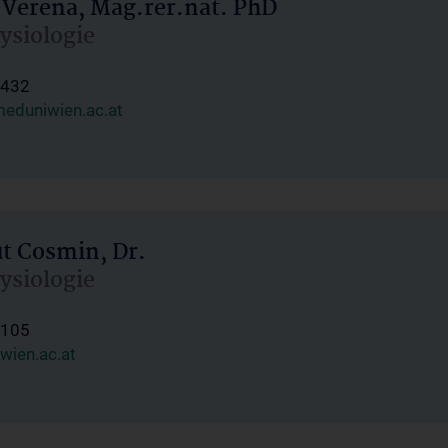
 Verena, Mag.rer.nat. PhD
hysiologie
1432
eduniwien.ac.at
ut Cosmin, Dr.
hysiologie
1105
wien.ac.at