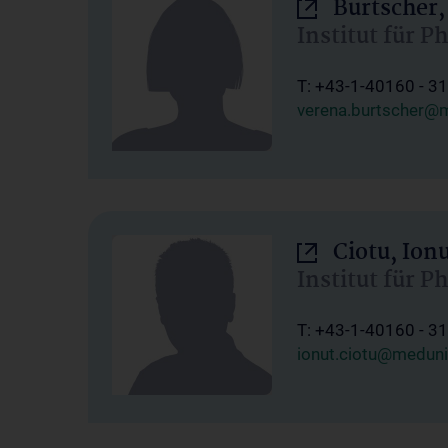
Burtscher,
Institut für P
T: +43-1-40160 - 3
verena.burtscher@m
Ciotu, Ion
Institut für P
T: +43-1-40160 - 3
ionut.ciotu@meduni