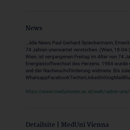
News
...Alle News Paul Gerhard Spieckermann, Emerit
74 Jahren unerwartet verstorben. (Wien, 18-04
Wien, ist vergangenen Freitag im Alter von 74 J
Energiestoffwechsel des Herzens. 1984 wurde e
und der Nachwuchsförderung widmete. Bis zuletz
WhatsappFacebookTwitterLinkedInXingMailBlue
https://www.meduniwien.ac.at/web/ueber-uns/
Detailsite | MedUni Vienna