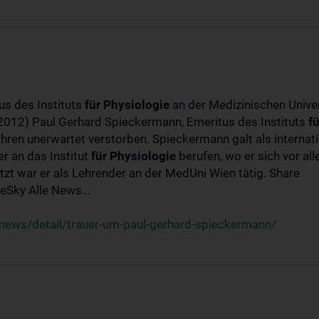
us des Instituts
für
Physiologie
an der Medizinischen Univer
-2012) Paul Gerhard Spieckermann, Emeritus des Instituts
fü
ahren unerwartet verstorben. Spieckermann galt als interna
r an das Institut
für
Physiologie
berufen, wo er sich vor a
t war er als Lehrender an der MedUni Wien tätig. Share
Sky Alle News...
news/detail/trauer-um-paul-gerhard-spieckermann/