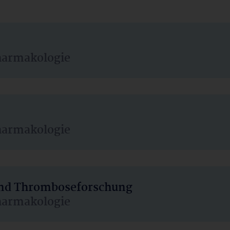
harmakologie
harmakologie
 und Thromboseforschung
harmakologie