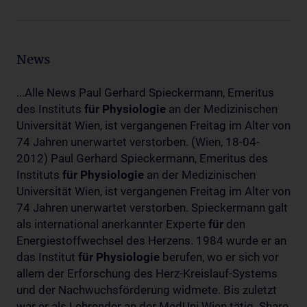
News
...Alle News Paul Gerhard Spieckermann, Emeritus
des Instituts
für
Physiologie
an der Medizinischen
Universität Wien, ist vergangenen Freitag im Alter von
74 Jahren unerwartet verstorben. (Wien, 18-04-
2012) Paul Gerhard Spieckermann, Emeritus des
Instituts
für
Physiologie
an der Medizinischen
Universität Wien, ist vergangenen Freitag im Alter von
74 Jahren unerwartet verstorben. Spieckermann galt
als international anerkannter Experte
für
den
Energiestoffwechsel des Herzens. 1984 wurde er an
das Institut
für
Physiologie
berufen, wo er sich vor
allem der Erforschung des Herz-Kreislauf-Systems
und der Nachwuchsförderung widmete. Bis zuletzt
war er als Lehrender an der MedUni Wien tätig. Share