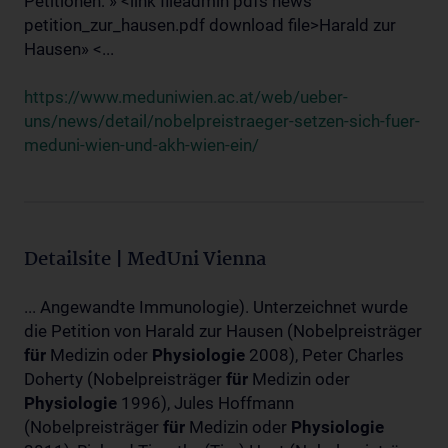
Petitionen: » <link fileadmin pdfs news
petition_zur_hausen.pdf download file>Harald zur
Hausen» <...
https://www.meduniwien.ac.at/web/ueber-
uns/news/detail/nobelpreistraeger-setzen-sich-fuer-
meduni-wien-und-akh-wien-ein/
Detailsite | MedUni Vienna
... Angewandte Immunologie). Unterzeichnet wurde
die Petition von Harald zur Hausen (Nobelpreisträger
für
Medizin oder
Physiologie
2008), Peter Charles
Doherty (Nobelpreisträger
für
Medizin oder
Physiologie
1996), Jules Hoffmann
(Nobelpreisträger
für
Medizin oder
Physiologie