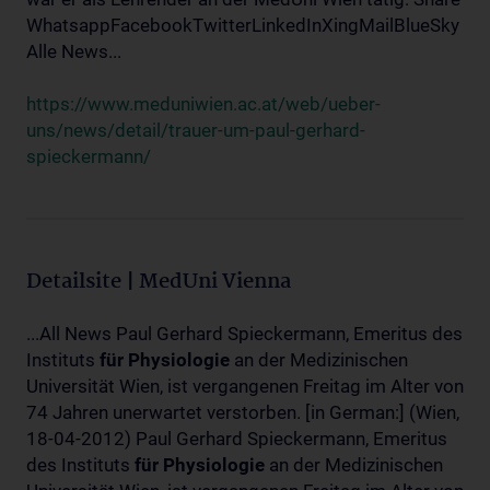
WhatsappFacebookTwitterLinkedInXingMailBlueSky
Alle News...
https://www.meduniwien.ac.at/web/ueber-
uns/news/detail/trauer-um-paul-gerhard-
spieckermann/
Detailsite | MedUni Vienna
...All News Paul Gerhard Spieckermann, Emeritus des
Instituts
für
Physiologie
an der Medizinischen
Universität Wien, ist vergangenen Freitag im Alter von
74 Jahren unerwartet verstorben. [in German:] (Wien,
18-04-2012) Paul Gerhard Spieckermann, Emeritus
des Instituts
für
Physiologie
an der Medizinischen