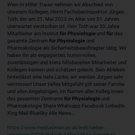
Wien In stiller Trauer nehmen wir Abschied von
unserem Kollegen, Herrn Fachoberinspektor Jürgen
Toth, der am 21. Mai 2023 im Alter von 51 Jahren
unerwartet verstorben ist. Herr Toth war 30 Jahre
Mitarbeiter am Institut
für
Physiologie
und
für
das
gesamte Zentrum
für
Physiologie
und
Pharmakologie als Sicherheitsbeauftragter tätig. Wir
haben ihn als engagierten, humorvollen,
zuverlässigen und stets hilfsbereiten Mitarbeiter und
Kollegen kennen und schätzen gelernt. Sein Ableben
hinterlässt eine tiefe Lücke, wir werden Jürgen sehr
vermissen! Unser tiefes Mitgefühl gilt seiner Familie
und allen Angehörigen. Im Namen aller Kolleg:innen
des gesamten Zentrums
für
Physiologie
und
Pharmakologie Share Whatsapp Facebook LinkedIn
Xing Mail BlueSky Alle News...
https://www.meduniwien.ac.at/web/ueber-
uns/news/2023/default-34fee72b1e-2/meduni-