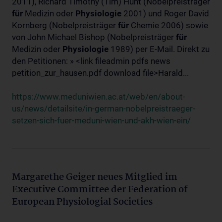
2011), Richard Timothy (Tim) Hunt (Nobelpreisträger
für
Medizin oder
Physiologie
2001) und Roger David
Kornberg (Nobelpreisträger
für
Chemie 2006) sowie
von John Michael Bishop (Nobelpreisträger
für
Medizin oder
Physiologie
1989) per E-Mail. Direkt zu
den Petitionen: » <link fileadmin pdfs news
petition_zur_hausen.pdf download file>Harald...
https://www.meduniwien.ac.at/web/en/about-
us/news/detailsite/in-german-nobelpreistraeger-
setzen-sich-fuer-meduni-wien-und-akh-wien-ein/
Margarethe Geiger neues Mitglied im
Executive Committee der Federation of
European Physiologial Societies