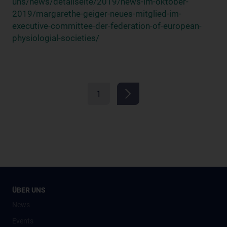
uns/news/detailseite/2019/news-im-oktober-
2019/margarethe-geiger-neues-mitglied-im-
executive-committee-der-federation-of-european-
physiologial-societies/
1
ÜBER UNS
News
Events