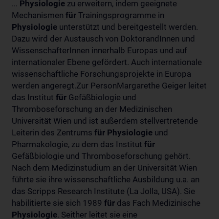
...
Physiologie
zu erweitern, indem geeignete
Mechanismen
für
Trainingsprogramme in
Physiologie
unterstützt und bereitgestellt werden.
Dazu wird der Austausch von DoktorandInnen und
WissenschafterInnen innerhalb Europas und auf
internationaler Ebene gefördert. Auch internationale
wissenschaftliche Forschungsprojekte in Europa
werden angeregt.Zur PersonMargarethe Geiger leitet
das Institut
für
Gefäßbiologie und
Thromboseforschung an der Medizinischen
Universität Wien und ist außerdem stellvertretende
Leiterin des Zentrums
für
Physiologie
und
Pharmakologie, zu dem das Institut
für
Gefäßbiologie und Thromboseforschung gehört.
Nach dem Medizinstudium an der Universität Wien
führte sie ihre wissenschaftliche Ausbildung u.a. an
das Scripps Research Institute (La Jolla, USA). Sie
habilitierte sie sich 1989
für
das Fach Medizinische
Physiologie
. Seither leitet sie eine