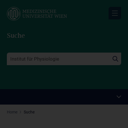
Skip
to
main
content
Suche
Home
Suche