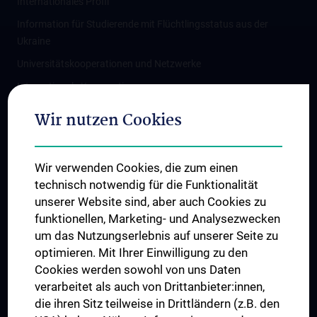
Internationales Profil
Information für Studierende mit Flüchtlingsstatus aus der
Ukraine
Universitätskooperationen und Netzwerke
Internationale Kooperationen
Adjunct Professorships
Wir nutzen Cookies
Student & Staff Exchange
Das KPJ der MedUni Wien
Wir verwenden Cookies, die zum einen
Graduiertentraining
technisch notwendig für die Funktionalität
Dual Career
unserer Website sind, aber auch Cookies zu
funktionellen, Marketing- und Analysezwecken
Trusted Reseach - Research Security - Foreign Interference
um das Nutzungserlebnis auf unserer Seite zu
UNESCO Lehrstuhl für Bioethik
optimieren. Mit Ihrer Einwilligung zu den
MUVI
Cookies werden sowohl von uns Daten
verarbeitet als auch von Drittanbieter:innen,
die ihren Sitz teilweise in Drittländern (z.B. den