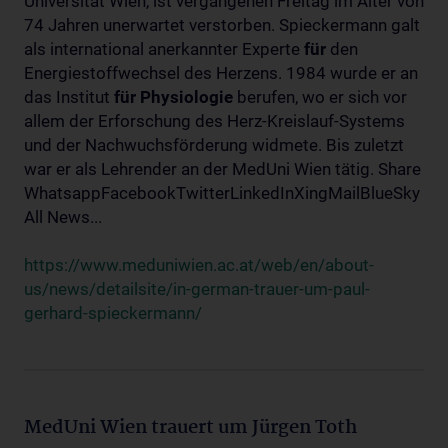
Universität Wien, ist vergangenen Freitag im Alter von
74 Jahren unerwartet verstorben. Spieckermann galt
als international anerkannter Experte
für
den
Energiestoffwechsel des Herzens. 1984 wurde er an
das Institut
für
Physiologie
berufen, wo er sich vor
allem der Erforschung des Herz-Kreislauf-Systems
und der Nachwuchsförderung widmete. Bis zuletzt
war er als Lehrender an der MedUni Wien tätig. Share
WhatsappFacebookTwitterLinkedInXingMailBlueSky
All News...
https://www.meduniwien.ac.at/web/en/about-
us/news/detailsite/in-german-trauer-um-paul-
gerhard-spieckermann/
MedUni Wien trauert um Jürgen Toth