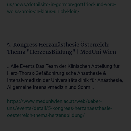
us/news/detailsite/in-german-gottfried-und-vera-
weiss-preis-an-klaus-ulrich-klein/
5. Kongress Herzanästhesie Österreich:
Thema "HerzensBildung" | MedUni Wien
...Alle Events Das Team der Klinischen Abteilung für
Herz-Thorax-Gefäßchirurgische Anästhesie &
Intensivmedizin der Universitätsklinik für Anästhesie,
Allgemeine Intensivmedizin und Schm...
https://www.meduniwien.ac.at/web/ueber-
uns/events/detail/5-kongress-herzanaesthesie-
oesterreich-thema-herzensbildung/