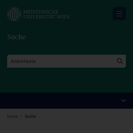
Skip
to
main
content
Suche
Home
Suche