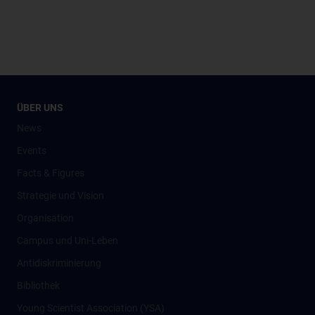
ÜBER UNS
News
Events
Facts & Figures
Strategie und Vision
Organisation
Campus und Uni-Leben
Antidiskriminierung
Bibliothek
Young Scientist Association (YSA)