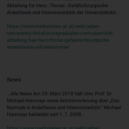
Abteilung für Herz-, Thorax-, Gefäßchirurgische
Anästhesie und Intensivmedizin der Universitätskli...
https://www.meduniwien.ac.at/web/ueber-
uns/events/detail/postgraduales-curriculum-klin-
abteilung-fuer-herz-thorax-gefaesschirurgische-
anaesthesie-und-intensivme/
News
...Alle News Am 25. März 2010 hält Univ. Prof. Dr.
Michael Hiesmayr seine Antrittsvorlesung über „Das
Normale in Anästhesie und Intensivmedizin.“ Michael
Hiesmayr bekleidet seit 1. 7. 2008...
https://www.meduniwien.ac.at/web/ueber-