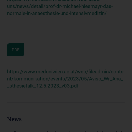
uns/news/detail/prof-dr-michael-hiesmayr-das-
normale-in-anaesthesie-und-intensivmedizin/
PDF
https://www.meduniwien.ac.at/web/fileadmin/conte
nt/kommunikation/events/2023/05/Aviso_Wr_Ana_
_sthesietalk_12.5.2023_v03.pdf
News