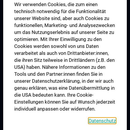
Wir verwenden Cookies, die zum einen
Graduiertentraining
technisch notwendig für die Funktionalität
Dual Career
unserer Website sind, aber auch Cookies zu
funktionellen, Marketing- und Analysezwecken
Trusted Reseach - Research Security - Foreign Interference
um das Nutzungserlebnis auf unserer Seite zu
UNESCO Lehrstuhl für Bioethik
optimieren. Mit Ihrer Einwilligung zu den
MUVI
Cookies werden sowohl von uns Daten
verarbeitet als auch von Drittanbieter:innen,
die ihren Sitz teilweise in Drittländern (z.B. den
USA) haben. Nähere Informationen zu den
Folgen Sie uns auf
Tools und den Partner:innen finden Sie in
unserer Datenschutzerklärung, in der wir auch
genau erklären, was eine Datenübermittlung in
die USA bedeuten kann. Ihre Cookie-
Einstellungen können Sie auf Wunsch jederzeit
individuell anpassen oder widerrufen.
PRESSE
JOBS
Datenschutz
MEDUNI SHOP