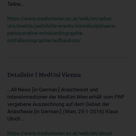
Teilne...
https://www.meduniwien.ac.at/web/en/ueber-
uns/events/jaehrliche-events/interdisziplinaere-
perioperative-echokardiographie-
notfallsonographie/aufbaukurs/
Detailsite | MedUni Vienna
...All News [in German:] Anästhesist und
Intensivmediziner der MedUni Wien erhält vom FWF
vergebene Auszeichnung auf dem Gebiet der
Anästhesie [in German:] (Wien, 25-1-2016) Klaus
Ulrich ...
https://www.meduniwien.ac.at/web/en/about-