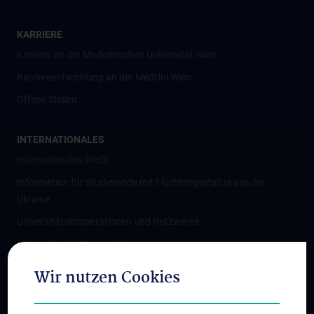
KARRIERE
Karriere an der Medizinischen Universität Wien
Karriereentwicklung an der MedUni Wien
Offene Stellen
INTERNATIONALES
Internationales Profil
Information für Studierende mit Flüchtlingsstatus aus der
Ukraine
Universitätskooperationen und Netzwerke
Internationale Kooperationen
Adjunct Professorships
Wir nutzen Cookies
Student & Staff Exchange
Das KPJ der MedUni Wien