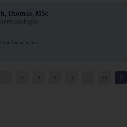
h, Thomas, MSc
Pharmakologie
@meduniwien.ac.at
1
2
3
4
5
…
28