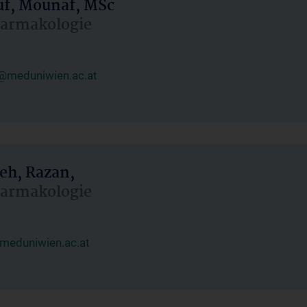
uf, Mounaf, MSc
Pharmakologie
@meduniwien.ac.at
eh, Razan,
Pharmakologie
meduniwien.ac.at