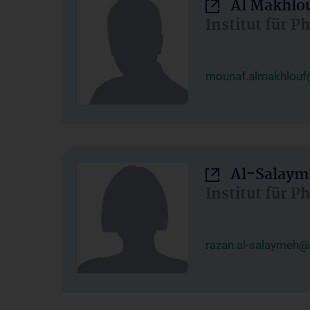
Al Makhlo
Institut für 
mounaf.almakhlouf
Al-Salaym
Institut für 
razan.al-salaymeh@