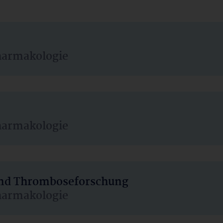
harmakologie
harmakologie
 und Thromboseforschung
harmakologie