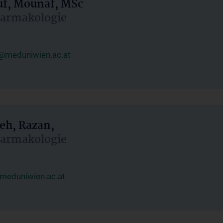
uf, Mounaf, MSc
Pharmakologie
@meduniwien.ac.at
eh, Razan,
Pharmakologie
meduniwien.ac.at