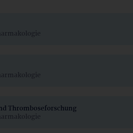
harmakologie
harmakologie
 und Thromboseforschung
harmakologie