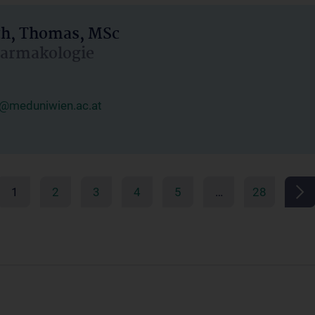
h, Thomas, MSc
Pharmakologie
@meduniwien.ac.at
1
2
3
4
5
…
28