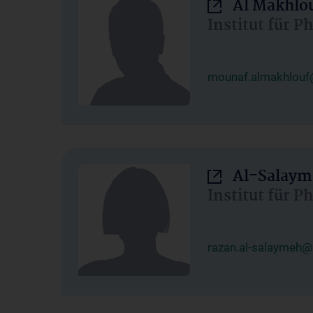
Al Makhlo
Institut für 
mounaf.almakhlouf
Al-Salaym
Institut für 
razan.al-salaymeh@