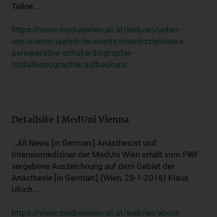
Teilne...
https://www.meduniwien.ac.at/web/en/ueber-
uns/events/jaehrliche-events/interdisziplinaere-
perioperative-echokardiographie-
notfallsonographie/aufbaukurs/
Detailsite | MedUni Vienna
...All News [in German:] Anästhesist und
Intensivmediziner der MedUni Wien erhält vom FWF
vergebene Auszeichnung auf dem Gebiet der
Anästhesie [in German:] (Wien, 25-1-2016) Klaus
Ulrich ...
https://www.meduniwien.ac.at/web/en/about-