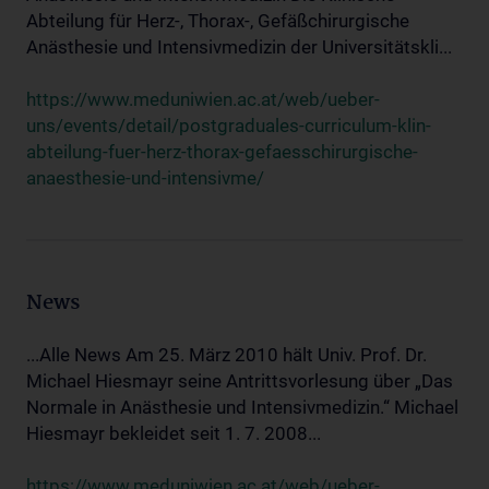
Abteilung für Herz-, Thorax-, Gefäßchirurgische
Anästhesie und Intensivmedizin der Universitätskli...
https://www.meduniwien.ac.at/web/ueber-
uns/events/detail/postgraduales-curriculum-klin-
abteilung-fuer-herz-thorax-gefaesschirurgische-
anaesthesie-und-intensivme/
News
...Alle News Am 25. März 2010 hält Univ. Prof. Dr.
Michael Hiesmayr seine Antrittsvorlesung über „Das
Normale in Anästhesie und Intensivmedizin.“ Michael
Hiesmayr bekleidet seit 1. 7. 2008...
https://www.meduniwien.ac.at/web/ueber-