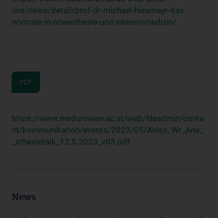
uns/news/detail/prof-dr-michael-hiesmayr-das-
normale-in-anaesthesie-und-intensivmedizin/
PDF
https://www.meduniwien.ac.at/web/fileadmin/conte
nt/kommunikation/events/2023/05/Aviso_Wr_Ana_
_sthesietalk_12.5.2023_v03.pdf
News