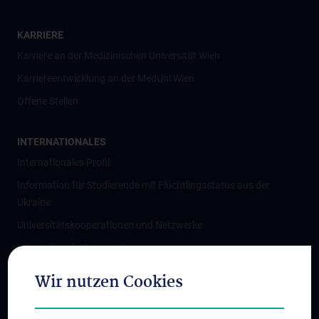
KARRIERE
Karriere an der Medizinischen Universität Wien
Karriereentwicklung an der MedUni Wien
Offene Stellen
INTERNATIONALES
Internationales Profil
Information für Studierende mit Flüchtlingsstatus aus der
Ukraine
Universitätskooperationen und Netzwerke
Internationale Kooperationen
Adjunct Professorships
Wir nutzen Cookies
Student & Staff Exchange
Das KPJ der MedUni Wien