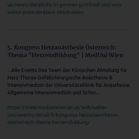
us/news/detailsite/in-german-gottfried-und-vera-
weiss-preis-an-klaus-ulrich-klein/
5. Kongress Herzanästhesie Österreich:
Thema "HerzensBildung" | MedUni Wien
...Alle Events Das Team der Klinischen Abteilung für
Herz-Thorax-Gefäßchirurgische Anästhesie &
Intensivmedizin der Universitätsklinik für Anästhesie,
Allgemeine Intensivmedizin und Schm...
https://www.meduniwien.ac.at/web/ueber-
uns/events/detail/5-kongress-herzanaesthesie-
oesterreich-thema-herzensbildung/