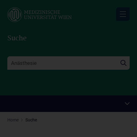
Skip
to
main
content
Suche
Home
Suche