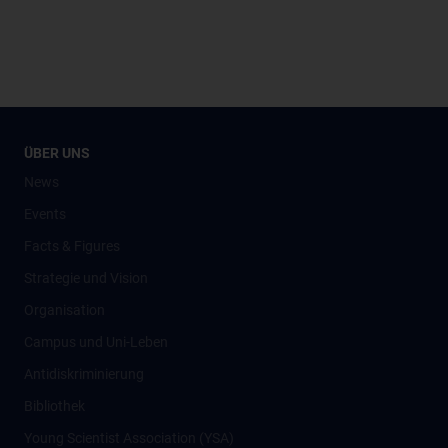
ÜBER UNS
News
Events
Facts & Figures
Strategie und Vision
Organisation
Campus und Uni-Leben
Antidiskriminierung
Bibliothek
Young Scientist Association (YSA)