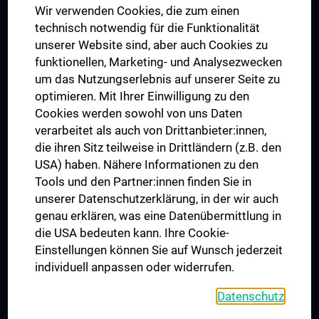
Wir verwenden Cookies, die zum einen
Graduiertentraining
technisch notwendig für die Funktionalität
Dual Career
unserer Website sind, aber auch Cookies zu
funktionellen, Marketing- und Analysezwecken
Trusted Reseach - Research Security - Foreign Interference
um das Nutzungserlebnis auf unserer Seite zu
UNESCO Lehrstuhl für Bioethik
optimieren. Mit Ihrer Einwilligung zu den
MUVI
Cookies werden sowohl von uns Daten
verarbeitet als auch von Drittanbieter:innen,
die ihren Sitz teilweise in Drittländern (z.B. den
USA) haben. Nähere Informationen zu den
Folgen Sie uns auf
Tools und den Partner:innen finden Sie in
unserer Datenschutzerklärung, in der wir auch
genau erklären, was eine Datenübermittlung in
die USA bedeuten kann. Ihre Cookie-
Einstellungen können Sie auf Wunsch jederzeit
individuell anpassen oder widerrufen.
PRESSE
JOBS
Datenschutz
MEDUNI SHOP