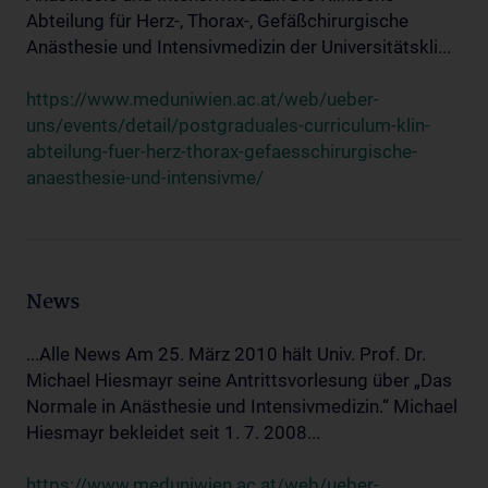
Abteilung für Herz-, Thorax-, Gefäßchirurgische
Anästhesie und Intensivmedizin der Universitätskli...
https://www.meduniwien.ac.at/web/ueber-
uns/events/detail/postgraduales-curriculum-klin-
abteilung-fuer-herz-thorax-gefaesschirurgische-
anaesthesie-und-intensivme/
News
...Alle News Am 25. März 2010 hält Univ. Prof. Dr.
Michael Hiesmayr seine Antrittsvorlesung über „Das
Normale in Anästhesie und Intensivmedizin.“ Michael
Hiesmayr bekleidet seit 1. 7. 2008...
https://www.meduniwien.ac.at/web/ueber-