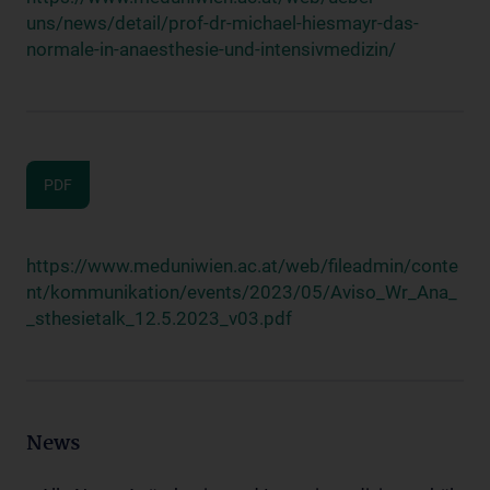
uns/news/detail/prof-dr-michael-hiesmayr-das-
normale-in-anaesthesie-und-intensivmedizin/
PDF
https://www.meduniwien.ac.at/web/fileadmin/conte
nt/kommunikation/events/2023/05/Aviso_Wr_Ana_
_sthesietalk_12.5.2023_v03.pdf
News