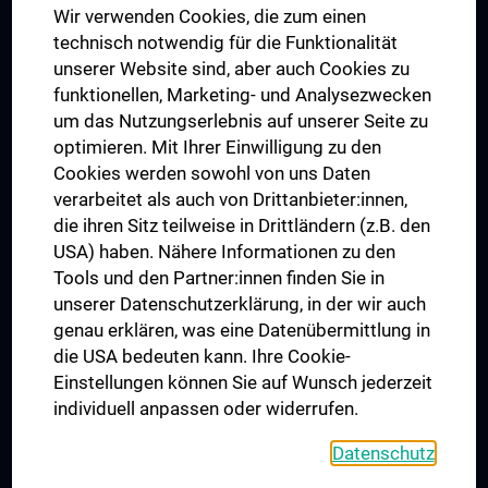
Wir verwenden Cookies, die zum einen
Graduiertentraining
technisch notwendig für die Funktionalität
Dual Career
unserer Website sind, aber auch Cookies zu
funktionellen, Marketing- und Analysezwecken
Trusted Reseach - Research Security - Foreign Interference
um das Nutzungserlebnis auf unserer Seite zu
UNESCO Lehrstuhl für Bioethik
optimieren. Mit Ihrer Einwilligung zu den
MUVI
Cookies werden sowohl von uns Daten
verarbeitet als auch von Drittanbieter:innen,
die ihren Sitz teilweise in Drittländern (z.B. den
USA) haben. Nähere Informationen zu den
Folgen Sie uns auf
Tools und den Partner:innen finden Sie in
unserer Datenschutzerklärung, in der wir auch
genau erklären, was eine Datenübermittlung in
die USA bedeuten kann. Ihre Cookie-
Einstellungen können Sie auf Wunsch jederzeit
individuell anpassen oder widerrufen.
PRESSE
JOBS
Datenschutz
MEDUNI SHOP