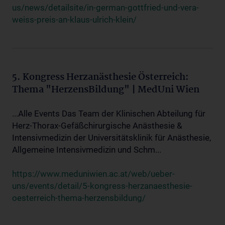
us/news/detailsite/in-german-gottfried-und-vera-
weiss-preis-an-klaus-ulrich-klein/
5. Kongress Herzanästhesie Österreich:
Thema "HerzensBildung" | MedUni Wien
...Alle Events Das Team der Klinischen Abteilung für
Herz-Thorax-Gefäßchirurgische Anästhesie &
Intensivmedizin der Universitätsklinik für Anästhesie,
Allgemeine Intensivmedizin und Schm...
https://www.meduniwien.ac.at/web/ueber-
uns/events/detail/5-kongress-herzanaesthesie-
oesterreich-thema-herzensbildung/