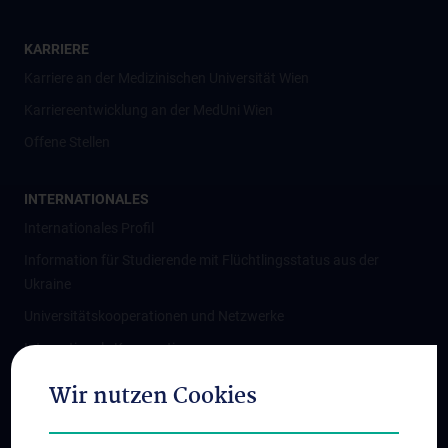
KARRIERE
Karriere an der Medizinischen Universität Wien
Karriereentwicklung an der MedUni Wien
Offene Stellen
INTERNATIONALES
Internationales Profil
Information für Studierende mit Flüchtlingsstatus aus der
Ukraine
Universitätskooperationen und Netzwerke
Internationale Kooperationen
Adjunct Professorships
Wir nutzen Cookies
Student & Staff Exchange
Das KPJ der MedUni Wien