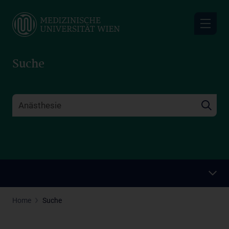
Skip
to
main
content
Suche
Home
Suche