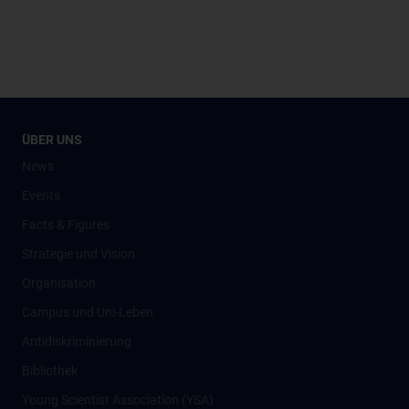
ÜBER UNS
News
Events
Facts & Figures
Strategie und Vision
Organisation
Campus und Uni-Leben
Antidiskriminierung
Bibliothek
Young Scientist Association (YSA)