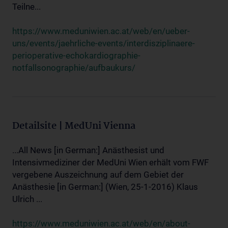
Teilne...
https://www.meduniwien.ac.at/web/en/ueber-
uns/events/jaehrliche-events/interdisziplinaere-
perioperative-echokardiographie-
notfallsonographie/aufbaukurs/
Detailsite | MedUni Vienna
...All News [in German:] Anästhesist und
Intensivmediziner der MedUni Wien erhält vom FWF
vergebene Auszeichnung auf dem Gebiet der
Anästhesie [in German:] (Wien, 25-1-2016) Klaus
Ulrich ...
https://www.meduniwien.ac.at/web/en/about-