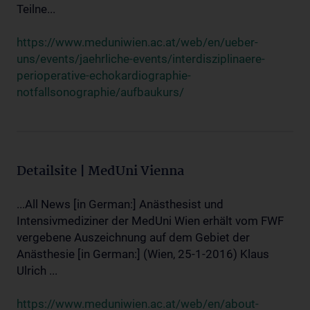
Teilne...
https://www.meduniwien.ac.at/web/en/ueber-
uns/events/jaehrliche-events/interdisziplinaere-
perioperative-echokardiographie-
notfallsonographie/aufbaukurs/
Detailsite | MedUni Vienna
...All News [in German:] Anästhesist und
Intensivmediziner der MedUni Wien erhält vom FWF
vergebene Auszeichnung auf dem Gebiet der
Anästhesie [in German:] (Wien, 25-1-2016) Klaus
Ulrich ...
https://www.meduniwien.ac.at/web/en/about-