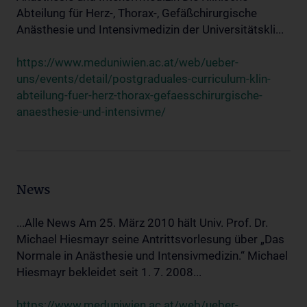
Abteilung für Herz-, Thorax-, Gefäßchirurgische
Anästhesie und Intensivmedizin der Universitätskli...
https://www.meduniwien.ac.at/web/ueber-
uns/events/detail/postgraduales-curriculum-klin-
abteilung-fuer-herz-thorax-gefaesschirurgische-
anaesthesie-und-intensivme/
News
...Alle News Am 25. März 2010 hält Univ. Prof. Dr.
Michael Hiesmayr seine Antrittsvorlesung über „Das
Normale in Anästhesie und Intensivmedizin.“ Michael
Hiesmayr bekleidet seit 1. 7. 2008...
https://www.meduniwien.ac.at/web/ueber-