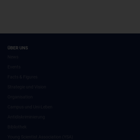
ÜBER UNS
News
Events
Facts & Figures
Strategie und Vision
Organisation
Campus und Uni-Leben
Antidiskriminierung
Bibliothek
Young Scientist Association (YSA)