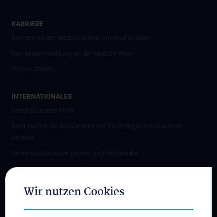
KARRIERE
Karriere an der Medizinischen Universität Wien
Karriereentwicklung an der MedUni Wien
Offene Stellen
INTERNATIONALES
Internationales Profil
Information für Studierende mit Flüchtlingsstatus aus der
Ukraine
Universitätskooperationen und Netzwerke
Internationale Kooperationen
Adjunct Professorships
Wir nutzen Cookies
Student & Staff Exchange
Das KPJ der MedUni Wien