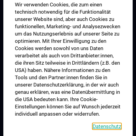
Wir verwenden Cookies, die zum einen
Graduiertentraining
technisch notwendig für die Funktionalität
Dual Career
unserer Website sind, aber auch Cookies zu
funktionellen, Marketing- und Analysezwecken
Trusted Reseach - Research Security - Foreign Interference
um das Nutzungserlebnis auf unserer Seite zu
UNESCO Lehrstuhl für Bioethik
optimieren. Mit Ihrer Einwilligung zu den
MUVI
Cookies werden sowohl von uns Daten
verarbeitet als auch von Drittanbieter:innen,
die ihren Sitz teilweise in Drittländern (z.B. den
USA) haben. Nähere Informationen zu den
Folgen Sie uns auf
Tools und den Partner:innen finden Sie in
unserer Datenschutzerklärung, in der wir auch
genau erklären, was eine Datenübermittlung in
die USA bedeuten kann. Ihre Cookie-
Einstellungen können Sie auf Wunsch jederzeit
individuell anpassen oder widerrufen.
PRESSE
JOBS
Datenschutz
MEDUNI SHOP