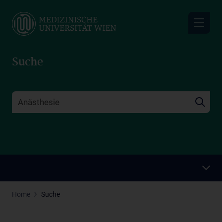
Skip
to
main
content
Suche
Home
Suche