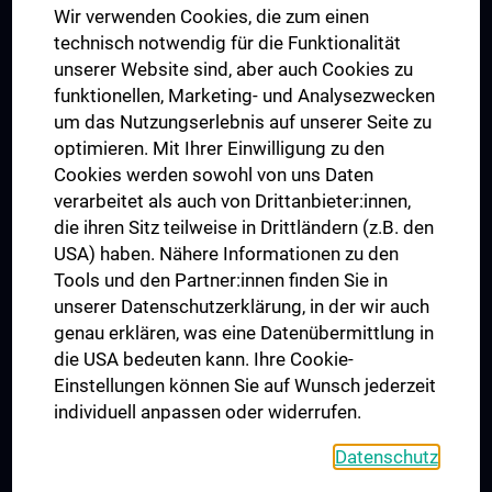
Wir verwenden Cookies, die zum einen
Graduiertentraining
technisch notwendig für die Funktionalität
Dual Career
unserer Website sind, aber auch Cookies zu
funktionellen, Marketing- und Analysezwecken
Trusted Reseach - Research Security - Foreign Interference
um das Nutzungserlebnis auf unserer Seite zu
UNESCO Lehrstuhl für Bioethik
optimieren. Mit Ihrer Einwilligung zu den
MUVI
Cookies werden sowohl von uns Daten
verarbeitet als auch von Drittanbieter:innen,
die ihren Sitz teilweise in Drittländern (z.B. den
USA) haben. Nähere Informationen zu den
Folgen Sie uns auf
Tools und den Partner:innen finden Sie in
unserer Datenschutzerklärung, in der wir auch
genau erklären, was eine Datenübermittlung in
die USA bedeuten kann. Ihre Cookie-
Einstellungen können Sie auf Wunsch jederzeit
individuell anpassen oder widerrufen.
PRESSE
JOBS
Datenschutz
MEDUNI SHOP