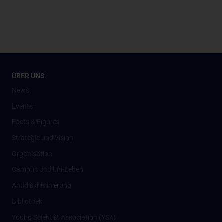
ÜBER UNS
News
Events
Facts & Figures
Strategie und Vision
Organisation
Campus und Uni-Leben
Antidiskriminierung
Bibliothek
Young Scientist Association (YSA)