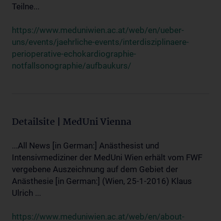
Teilne...
https://www.meduniwien.ac.at/web/en/ueber-
uns/events/jaehrliche-events/interdisziplinaere-
perioperative-echokardiographie-
notfallsonographie/aufbaukurs/
Detailsite | MedUni Vienna
...All News [in German:] Anästhesist und
Intensivmediziner der MedUni Wien erhält vom FWF
vergebene Auszeichnung auf dem Gebiet der
Anästhesie [in German:] (Wien, 25-1-2016) Klaus
Ulrich ...
https://www.meduniwien.ac.at/web/en/about-