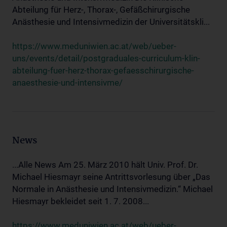
Abteilung für Herz-, Thorax-, Gefäßchirurgische
Anästhesie und Intensivmedizin der Universitätskli...
https://www.meduniwien.ac.at/web/ueber-
uns/events/detail/postgraduales-curriculum-klin-
abteilung-fuer-herz-thorax-gefaesschirurgische-
anaesthesie-und-intensivme/
News
...Alle News Am 25. März 2010 hält Univ. Prof. Dr.
Michael Hiesmayr seine Antrittsvorlesung über „Das
Normale in Anästhesie und Intensivmedizin.“ Michael
Hiesmayr bekleidet seit 1. 7. 2008...
https://www.meduniwien.ac.at/web/ueber-