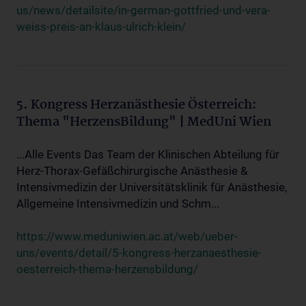
us/news/detailsite/in-german-gottfried-und-vera-
weiss-preis-an-klaus-ulrich-klein/
5. Kongress Herzanästhesie Österreich:
Thema "HerzensBildung" | MedUni Wien
...Alle Events Das Team der Klinischen Abteilung für
Herz-Thorax-Gefäßchirurgische Anästhesie &
Intensivmedizin der Universitätsklinik für Anästhesie,
Allgemeine Intensivmedizin und Schm...
https://www.meduniwien.ac.at/web/ueber-
uns/events/detail/5-kongress-herzanaesthesie-
oesterreich-thema-herzensbildung/