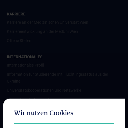
KARRIERE
Karriere an der Medizinischen Universität Wien
Karriereentwicklung an der MedUni Wien
Offene Stellen
INTERNATIONALES
Internationales Profil
Information für Studierende mit Flüchtlingsstatus aus der
Ukraine
Universitätskooperationen und Netzwerke
Internationale Kooperationen
Adjunct Professorships
Wir nutzen Cookies
Student & Staff Exchange
Das KPJ der MedUni Wien