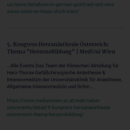
us/news/detailsite/in-german-gottfried-und-vera-
weiss-preis-an-klaus-ulrich-klein/
5. Kongress Herzanästhesie Österreich:
Thema "HerzensBildung" | MedUni Wien
...Alle Events Das Team der Klinischen Abteilung für
Herz-Thorax-Gefäßchirurgische Anästhesie &
Intensivmedizin der Universitätsklinik für Anästhesie,
Allgemeine Intensivmedizin und Schm...
https://www.meduniwien.ac.at/web/ueber-
uns/events/detail/5-kongress-herzanaesthesie-
oesterreich-thema-herzensbildung/