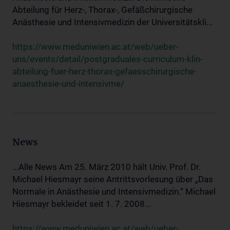
Abteilung für Herz-, Thorax-, Gefäßchirurgische
Anästhesie und Intensivmedizin der Universitätskli...
https://www.meduniwien.ac.at/web/ueber-
uns/events/detail/postgraduales-curriculum-klin-
abteilung-fuer-herz-thorax-gefaesschirurgische-
anaesthesie-und-intensivme/
News
...Alle News Am 25. März 2010 hält Univ. Prof. Dr.
Michael Hiesmayr seine Antrittsvorlesung über „Das
Normale in Anästhesie und Intensivmedizin.“ Michael
Hiesmayr bekleidet seit 1. 7. 2008...
https://www.meduniwien.ac.at/web/ueber-