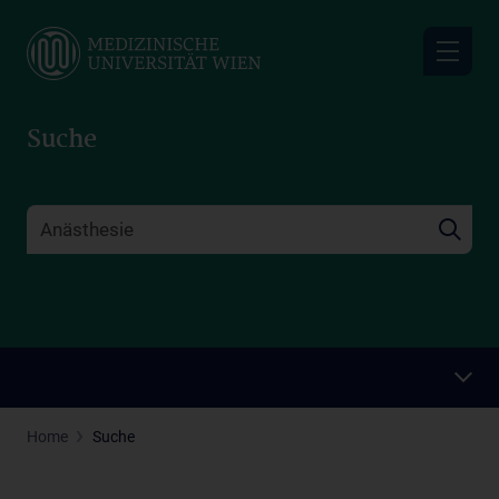
Skip
to
main
content
Suche
Home
Suche