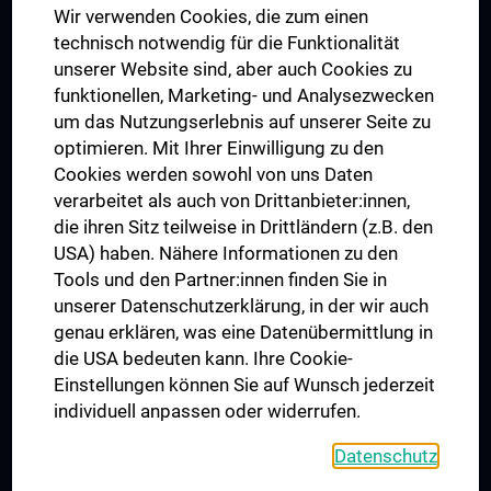
Wir verwenden Cookies, die zum einen
Graduiertentraining
technisch notwendig für die Funktionalität
Dual Career
unserer Website sind, aber auch Cookies zu
funktionellen, Marketing- und Analysezwecken
Trusted Reseach - Research Security - Foreign Interference
um das Nutzungserlebnis auf unserer Seite zu
UNESCO Lehrstuhl für Bioethik
optimieren. Mit Ihrer Einwilligung zu den
MUVI
Cookies werden sowohl von uns Daten
verarbeitet als auch von Drittanbieter:innen,
die ihren Sitz teilweise in Drittländern (z.B. den
USA) haben. Nähere Informationen zu den
Folgen Sie uns auf
Tools und den Partner:innen finden Sie in
unserer Datenschutzerklärung, in der wir auch
genau erklären, was eine Datenübermittlung in
die USA bedeuten kann. Ihre Cookie-
Einstellungen können Sie auf Wunsch jederzeit
individuell anpassen oder widerrufen.
PRESSE
JOBS
Datenschutz
MEDUNI SHOP