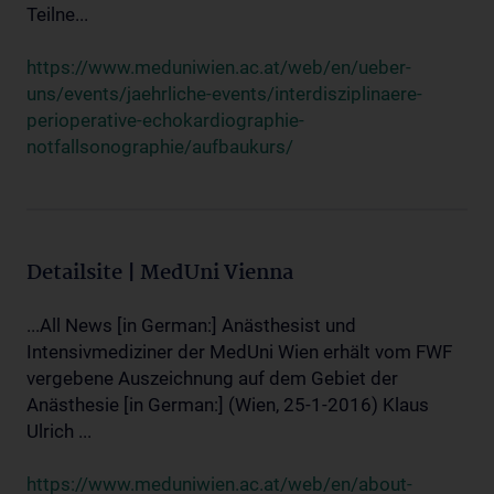
Teilne...
https://www.meduniwien.ac.at/web/en/ueber-
uns/events/jaehrliche-events/interdisziplinaere-
perioperative-echokardiographie-
notfallsonographie/aufbaukurs/
Detailsite | MedUni Vienna
...All News [in German:] Anästhesist und
Intensivmediziner der MedUni Wien erhält vom FWF
vergebene Auszeichnung auf dem Gebiet der
Anästhesie [in German:] (Wien, 25-1-2016) Klaus
Ulrich ...
https://www.meduniwien.ac.at/web/en/about-