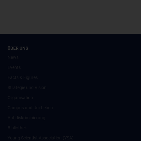
ÜBER UNS
News
Events
Facts & Figures
Strategie und Vision
Organisation
Campus und Uni-Leben
Antidiskriminierung
Bibliothek
Young Scientist Association (YSA)