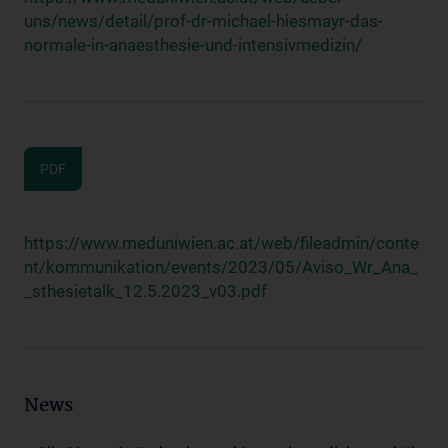
uns/news/detail/prof-dr-michael-hiesmayr-das-
normale-in-anaesthesie-und-intensivmedizin/
PDF
https://www.meduniwien.ac.at/web/fileadmin/conte
nt/kommunikation/events/2023/05/Aviso_Wr_Ana_
_sthesietalk_12.5.2023_v03.pdf
News