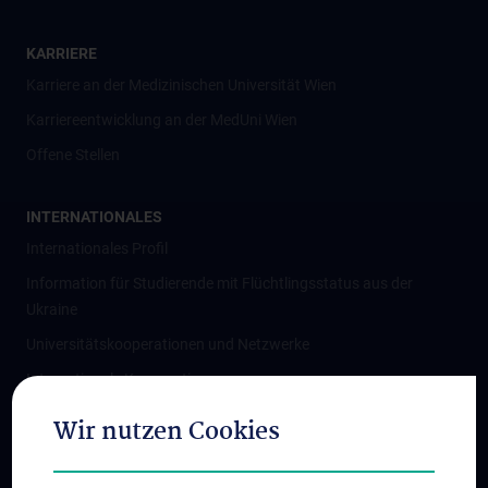
KARRIERE
Karriere an der Medizinischen Universität Wien
Karriereentwicklung an der MedUni Wien
Offene Stellen
INTERNATIONALES
Internationales Profil
Information für Studierende mit Flüchtlingsstatus aus der
Ukraine
Universitätskooperationen und Netzwerke
Internationale Kooperationen
Adjunct Professorships
Wir nutzen Cookies
Student & Staff Exchange
Das KPJ der MedUni Wien