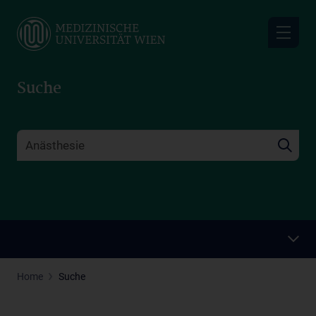
Skip
to
main
content
Suche
Home
Suche