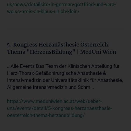
us/news/detailsite/in-german-gottfried-und-vera-
weiss-preis-an-klaus-ulrich-klein/
5. Kongress Herzanästhesie Österreich:
Thema "HerzensBildung" | MedUni Wien
...Alle Events Das Team der Klinischen Abteilung für
Herz-Thorax-Gefäßchirurgische Anästhesie &
Intensivmedizin der Universitätsklinik für Anästhesie,
Allgemeine Intensivmedizin und Schm...
https://www.meduniwien.ac.at/web/ueber-
uns/events/detail/5-kongress-herzanaesthesie-
oesterreich-thema-herzensbildung/