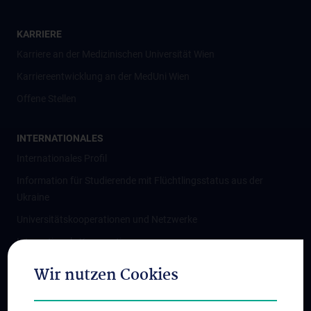
KARRIERE
Karriere an der Medizinischen Universität Wien
Karriereentwicklung an der MedUni Wien
Offene Stellen
INTERNATIONALES
Internationales Profil
Information für Studierende mit Flüchtlingsstatus aus der
Ukraine
Universitätskooperationen und Netzwerke
Internationale Kooperationen
Adjunct Professorships
Wir nutzen Cookies
Student & Staff Exchange
Das KPJ der MedUni Wien