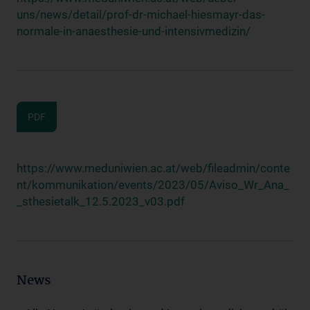
uns/news/detail/prof-dr-michael-hiesmayr-das-
normale-in-anaesthesie-und-intensivmedizin/
PDF
https://www.meduniwien.ac.at/web/fileadmin/conte
nt/kommunikation/events/2023/05/Aviso_Wr_Ana_
_sthesietalk_12.5.2023_v03.pdf
News