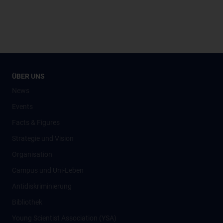
ÜBER UNS
News
Events
Facts & Figures
Strategie und Vision
Organisation
Campus und Uni-Leben
Antidiskriminierung
Bibliothek
Young Scientist Association (YSA)