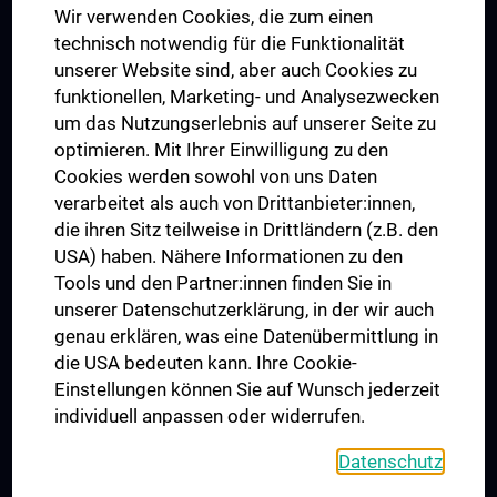
Wir verwenden Cookies, die zum einen
Graduiertentraining
technisch notwendig für die Funktionalität
Dual Career
unserer Website sind, aber auch Cookies zu
funktionellen, Marketing- und Analysezwecken
Trusted Reseach - Research Security - Foreign Interference
um das Nutzungserlebnis auf unserer Seite zu
UNESCO Lehrstuhl für Bioethik
optimieren. Mit Ihrer Einwilligung zu den
MUVI
Cookies werden sowohl von uns Daten
verarbeitet als auch von Drittanbieter:innen,
die ihren Sitz teilweise in Drittländern (z.B. den
USA) haben. Nähere Informationen zu den
Folgen Sie uns auf
Tools und den Partner:innen finden Sie in
unserer Datenschutzerklärung, in der wir auch
genau erklären, was eine Datenübermittlung in
die USA bedeuten kann. Ihre Cookie-
Einstellungen können Sie auf Wunsch jederzeit
individuell anpassen oder widerrufen.
PRESSE
JOBS
Datenschutz
MEDUNI SHOP