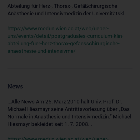
Abteilung für Herz-, Thorax-, Gefäßchirurgische
Anästhesie und Intensivmedizin der Universitätskli...
https://www.meduniwien.ac.at/web/ueber-
uns/events/detail/postgraduales-curriculum-klin-
abteilung-fuer-herz-thorax-gefaesschirurgische-
anaesthesie-und-intensivme/
News
...Alle News Am 25. März 2010 hält Univ. Prof. Dr.
Michael Hiesmayr seine Antrittsvorlesung über „Das
Normale in Anästhesie und Intensivmedizin.“ Michael
Hiesmayr bekleidet seit 1. 7. 2008...
https://www.meduniwien.ac.at/web/ueber-