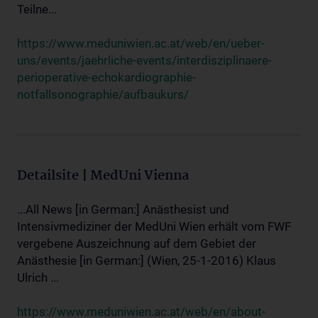
Teilne...
https://www.meduniwien.ac.at/web/en/ueber-
uns/events/jaehrliche-events/interdisziplinaere-
perioperative-echokardiographie-
notfallsonographie/aufbaukurs/
Detailsite | MedUni Vienna
...All News [in German:] Anästhesist und
Intensivmediziner der MedUni Wien erhält vom FWF
vergebene Auszeichnung auf dem Gebiet der
Anästhesie [in German:] (Wien, 25-1-2016) Klaus
Ulrich ...
https://www.meduniwien.ac.at/web/en/about-