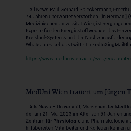
...All News Paul Gerhard Spieckermann, Emeritu
74 Jahren unerwartet verstorben. [in German:] 
Medizinischen Universität Wien, ist vergangenen
Experte
für
den Energiestoffwechsel des Herzen
Kreislauf-Systems und der Nachwuchsförderung w
WhatsappFacebookTwitterLinkedInXingMailBlue
https://www.meduniwien.ac.at/web/en/about-us
MedUni Wien trauert um Jürgen 
...Alle News – Universität, Menschen der MedUn
der am 21. Mai 2023 im Alter von 51 Jahren uner
Zentrum
für
Physiologie
und Pharmakologie als 
hilfsbereiten Mitarbeiter und Kollegen kennen u