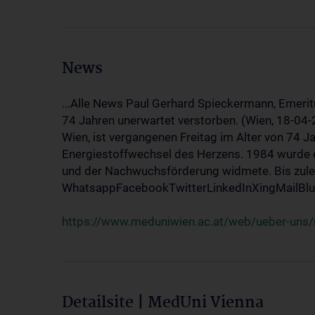
News
...Alle News Paul Gerhard Spieckermann, Emerit
74 Jahren unerwartet verstorben. (Wien, 18-04
Wien, ist vergangenen Freitag im Alter von 74 J
Energiestoffwechsel des Herzens. 1984 wurde e
und der Nachwuchsförderung widmete. Bis zuletz
WhatsappFacebookTwitterLinkedInXingMailBlue
https://www.meduniwien.ac.at/web/ueber-uns/
Detailsite | MedUni Vienna