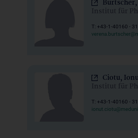
Burtscher,
Institut für P
T: +43-1-40160 - 3
verena.burtscher@m
Ciotu, Ion
Institut für P
T: +43-1-40160 - 3
ionut.ciotu@meduni