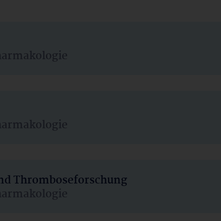
harmakologie
harmakologie
 und Thromboseforschung
harmakologie