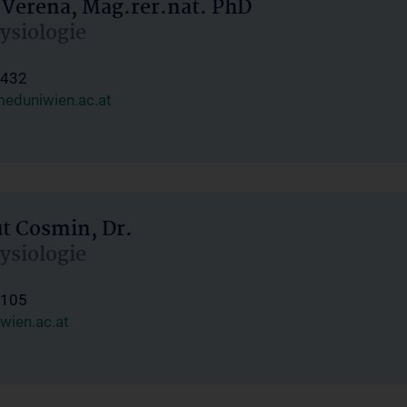
 Verena, Mag.rer.nat. PhD
hysiologie
1432
eduniwien.ac.at
ut Cosmin, Dr.
hysiologie
1105
wien.ac.at