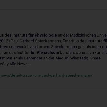
us des Instituts
für
Physiologie
an der Medizinischen Univer
-2012) Paul Gerhard Spieckermann, Emeritus des Instituts
fü
ahren unerwartet verstorben. Spieckermann galt als interna
r an das Institut
für
Physiologie
berufen, wo er sich vor a
t war er als Lehrender an der MedUni Wien tätig. Share
Sky Alle News...
news/detail/trauer-um-paul-gerhard-spieckermann/