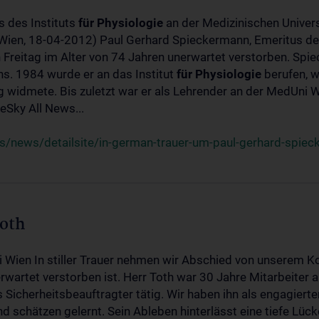
s des Instituts
für
Physiologie
an der Medizinischen Univers
(Wien, 18-04-2012) Paul Gerhard Spieckermann, Emeritus de
 Freitag im Alter von 74 Jahren unerwartet verstorben. Spie
s. 1984 wurde er an das Institut
für
Physiologie
berufen, w
idmete. Bis zuletzt war er als Lehrender an der MedUni Wi
Sky All News...
/news/detailsite/in-german-trauer-um-paul-gerhard-spie
Toth
i Wien In stiller Trauer nehmen wir Abschied von unserem K
wartet verstorben ist. Herr Toth war 30 Jahre Mitarbeiter a
Sicherheitsbeauftragter tätig. Wir haben ihn als engagierte
nd schätzen gelernt. Sein Ableben hinterlässt eine tiefe Lüc