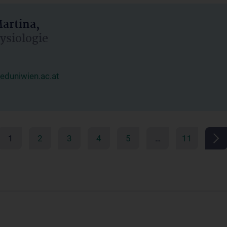
artina,
hysiologie
duniwien.ac.at
1
2
3
4
5
…
11