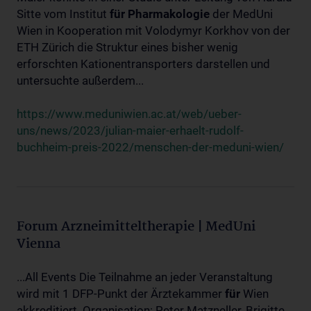
Sitte vom Institut
für
Pharmakologie
der MedUni
Wien in Kooperation mit Volodymyr Korkhov von der
ETH Zürich die Struktur eines bisher wenig
erforschten Kationentransporters darstellen und
untersuchte außerdem...
https://www.meduniwien.ac.at/web/ueber-
uns/news/2023/julian-maier-erhaelt-rudolf-
buchheim-preis-2022/menschen-der-meduni-wien/
Forum Arzneimitteltherapie | MedUni
Vienna
...All Events Die Teilnahme an jeder Veranstaltung
wird mit 1 DFP-Punkt der Ärztekammer
für
Wien
akkreditiert. Organisation: Peter Matzneller, Brigitte