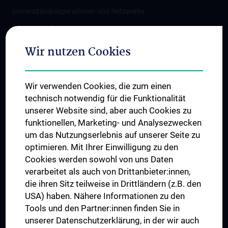
Universitätskooperationen und Netzwerke
Internationale Kooperationen
Adjunct Professorships
Wir nutzen Cookies
Student & Staff Exchange
Das KPJ der MedUni Wien
Wir verwenden Cookies, die zum einen
Graduiertentraining
technisch notwendig für die Funktionalität
Dual Career
unserer Website sind, aber auch Cookies zu
funktionellen, Marketing- und Analysezwecken
Trusted Reseach - Research Security - Foreign Interference
um das Nutzungserlebnis auf unserer Seite zu
UNESCO Lehrstuhl für Bioethik
optimieren. Mit Ihrer Einwilligung zu den
MUVI
Cookies werden sowohl von uns Daten
verarbeitet als auch von Drittanbieter:innen,
die ihren Sitz teilweise in Drittländern (z.B. den
USA) haben. Nähere Informationen zu den
Folgen Sie uns auf
Tools und den Partner:innen finden Sie in
unserer Datenschutzerklärung, in der wir auch