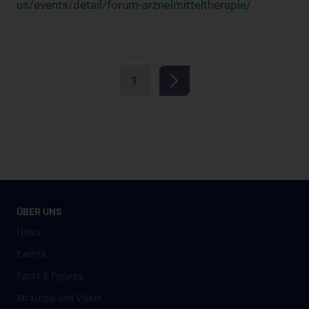
us/events/detail/forum-arzneimitteltherapie/
1
ÜBER UNS
News
Events
Facts & Figures
Strategie und Vision