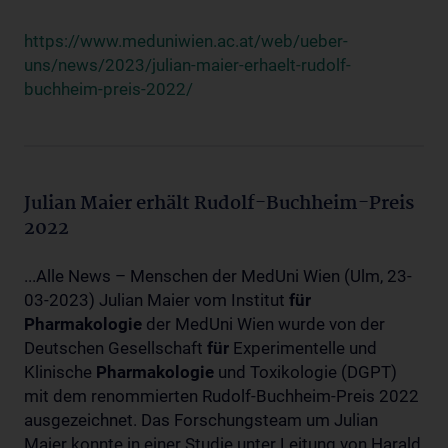
https://www.meduniwien.ac.at/web/ueber-
uns/news/2023/julian-maier-erhaelt-rudolf-
buchheim-preis-2022/
Julian Maier erhält Rudolf-Buchheim-Preis
2022
...Alle News – Menschen der MedUni Wien (Ulm, 23-
03-2023) Julian Maier vom Institut
für
Pharmakologie
der MedUni Wien wurde von der
Deutschen Gesellschaft
für
Experimentelle und
Klinische
Pharmakologie
und Toxikologie (DGPT)
mit dem renommierten Rudolf-Buchheim-Preis 2022
ausgezeichnet. Das Forschungsteam um Julian
Maier konnte in einer Studie unter Leitung von Harald