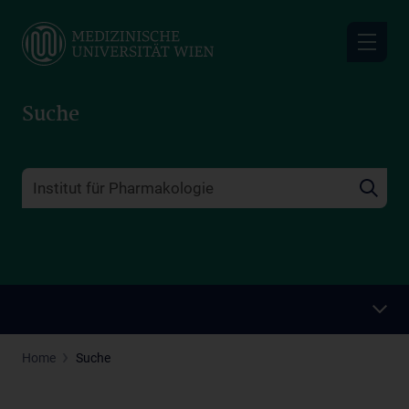
Skip
to
main
content
Suche
Home
Suche